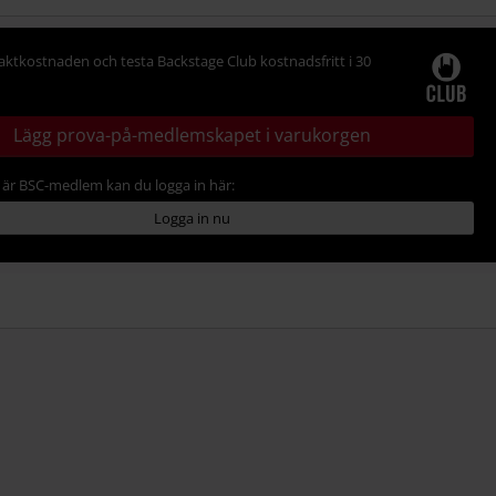
raktkostnaden och testa Backstage Club kostnadsfritt i 30
Lägg prova-på-medlemskapet i varukorgen
är BSC-medlem kan du logga in här:
Logga in nu