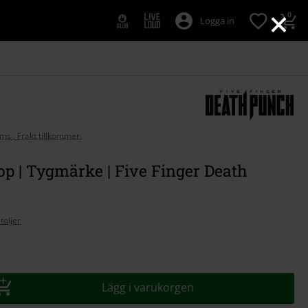
×
0
Logga in
oms., Frakt tillkommer.
p | Tygmärke | Five Finger Death
taljer
Lägg i varukorgen