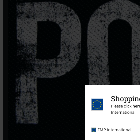
Shopping
Please click he
International
EMP International