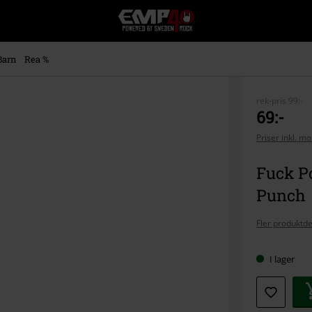
EMP
-
Musik,
Film,
Barn
Rea %
TV
&
Spelmerch
rek-pris
99:-
-
69:-
Alternativt
Priser inkl. m
Mode
Fuck Po
Punch
Fler produktde
I lager