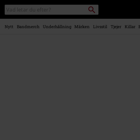
Gå till
Sök
Sök
huvudinnehåll
i
katalogen
Nytt
Bandmerch
Underhållning
Märken
Livsstil
Tjejer
Killar
https://www.emp-
shop.se/p/fuck-
pop/235968St.html