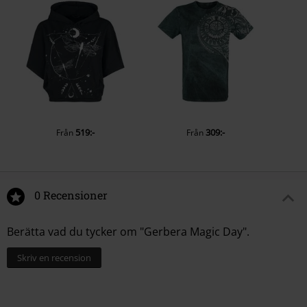
519:-
309:-
Från
Från
0 Recensioner
Berätta vad du tycker om "Gerbera Magic Day".
Skriv en recension