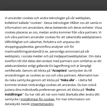
Vi använder cookies och andra teknologier på vår webbplats,
kollektivt kallade “cookies". Dessa teknologier tillåter oss att samla in
information om användare, deras beteende och deras enheter. Vissa
cookies placeras av oss, medan andra kommer från våra partners. Vi
och våra partners använder cookies för att säkerställa webbplatsens
tillförlitlighet och säkerhet, förbättra och anpassa din
shoppingupplevelse, genomföra analyser och för
Juridisk information/Villkor
marknadsföringsändamål (t.ex. personliga annonser) på vår
webbplats, i sociala medier och på tredjepartswebbplatser. Om data
Villkor
överförs till USA delas den endast med partners som omfattas av ett
adekvansbeslut enligt gällande EU-lagstiftning och är lämpligt
Om oss
certifierade. Genom att klicka på “
Acceptera
” samtycker du till
användningen av cookies av oss och våra partners. Alternativt kan
du neka samtycke genom att klicka på “
Neka alla
” – i detta fall
Ladda ner villkoren
kommer endast nödvändiga cookies att användas. Du kan också
justera dina individuella preferenser genom att klicka på “
Ändra
Avfallshantering och miljöskydd
inställningar
.” Du har rätt att när som helst återkalla eller ändra ditt
samtycke i
Inställningar för cookies
. För mer information om
Försäkran om överensstämmelse
dataskydd, besök
Integritetspolicy
.