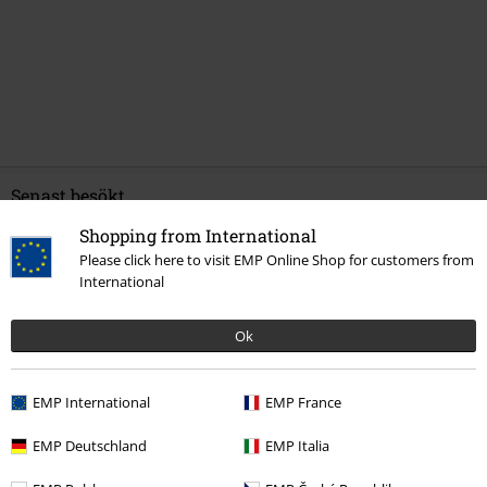
Senast besökt
Shopping from International
Please click here to visit EMP Online Shop for customers from
International
Ok
EMP International
EMP France
309:-
Från
EMP Deutschland
EMP Italia