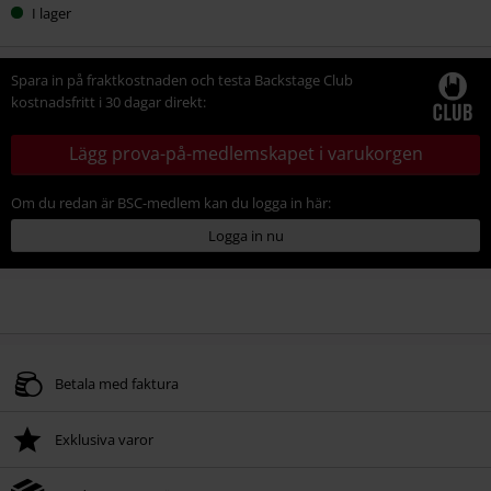
I lager
Spara in på fraktkostnaden och testa Backstage Club
kostnadsfritt i 30 dagar direkt:
Lägg prova-på-medlemskapet i varukorgen
Om du redan är BSC-medlem kan du logga in här:
Logga in nu
Betala med faktura
Exklusiva varor