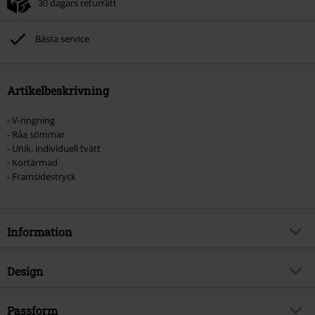
30 dagars returrätt
Bästa service
Artikelbeskrivning
- V-ringning
- Råa sömmar
- Unik, individuell tvätt
- Kortärmad
- Framsidestryck
Information
Artikelnummer
494381
Design
Titel
Gerbera Magic Day
Produkttyp
T-shirt
Brand
Passform
Outer Vision