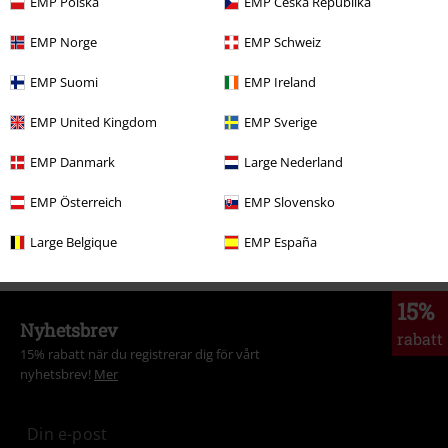
EMP Polska
EMP Česká Republika
More categories. More options.
EMP Norge
EMP Schweiz
Plusstorlekar
Tjejer
T-shirts
EMP Suomi
EMP Ireland
Kläder
T-shirts & Toppar
T-shirts
EMP United Kingdom
EMP Sverige
Kläder & accessoarer
Toppar
T-Shirtar
EMP Danmark
Large Nederland
Tjejer
Kläder
T-shirts & Linnen
T-shirts
EMP Österreich
EMP Slovensko
Nytt
Kläder
T-shirts & Toppar
T-shirts
Large Belgique
EMP España
15%
Nyhetsbrev
rabatt
15% rabatt när du registrerar dig för vårt
nyhetsbrev!
Mer