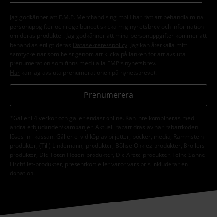
Jag godkänner att E.M.P. Merchandising mbH har rätt att behandla mina
personuppgifter och regelbundet skicka mig nyhetsbrev och information
om deras produkter. Jag godkänner att mina personuppgifter kommer att
behandlas enligt deras
Datasekretesspolicy
. Jag kan återkalla mitt
samtycke när som helst genom att klicka på länken för att avsluta
prenumeration som finns med i alla EMP:s nyhetsbrev.
Här
kan jag avsluta prenumerationen på nyhetsbrevet.
Prenumerera
*Gäller i 4 veckor och gäller endast online. Kan inte kombineras med
andra erbjudanden/kampanjer. Aktuell rabatt dras av när rabattkoden
löses in i kassan. Gäller ej vid köp av biljetter, böcker, media, Rammstein-
produkter, (Till) Lindemann,-produkter, Böhse Onklez-produkter, Broilers-
produkter, Die Toten Hosen-produkter, Die Ärzte-produkter, Feine Sahne
Fischfilet-produkter, presentkort eller varor vars pris inkluderar en
donation.