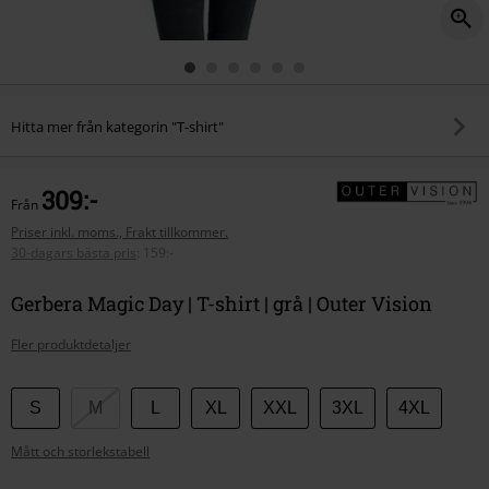
Hitta mer från kategorin "T-shirt"
309:-
Från
Priser inkl. moms., Frakt tillkommer.
30-dagars bästa pris
:
159:-
Gerbera Magic Day | T-shirt | grå | Outer Vision
Fler produktdetaljer
Välj
S
M
L
XL
XXL
3XL
4XL
din
Mått och storlekstabell
storlek