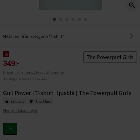
Hitta mer från kategorin "T-shirt"
%
The Powerpuff Girls
349:-
Priser inkl. moms., Frakt tillkommer.
30-dagars bästa pris
:
223:-
Girl Power | T-shirt | ljusblå | The Powerpuff Girls
Exklusiv
Cut-Outs
Fler produktdetaljer
Välj
S
din