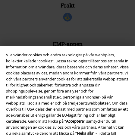
Frakt
EMP-appen
Ladda ner EMP-appen nu och ta del av många fördelar!
Vi använder cookies och andra teknologier på vår webbplats,
kollektivt kallade “cookies". Dessa teknologier tillåter oss att samla in
information om användare, deras beteende och deras enheter. Vissa
cookies placeras av oss, medan andra kommer från våra partners. Vi
och våra partners använder cookies för att säkerställa webbplatsens
tillförlitlighet och säkerhet, förbättra och anpassa din
A Warner Music Group Company
shoppingupplevelse, genomföra analyser och för
marknadsföringsändamål (t.ex. personliga annonser) på vår
webbplats, i sociala medier och på tredjepartswebbplatser. Om data
överförs till USA delas den endast med partners som omfattas av ett
adekvansbeslut enligt gällande EU-lagstiftning och är lämpligt
certifierade. Genom att klicka på “
Acceptera
” samtycker du till
användningen av cookies av oss och våra partners. Alternativt kan
du neka samtycke genom att klicka på “
Neka alla
” – i detta fall