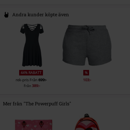
Andra kunder köpte även
44% RABATT
%
rek-pris
Från
699:-
103:-
389:-
Från
Mer från "The Powerpuff Girls"