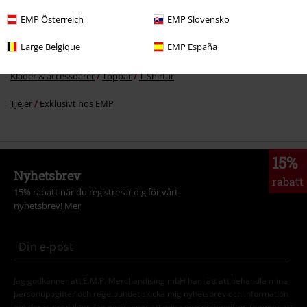
EMP Österreich
EMP Slovensko
Rea %
Film & TV
Large Belgique
EMP España
Nytt
Kläder
T-shirts & Toppar
T-shirts
Kläder & accessoarer
Toppar
T-Shirtar
Tjejer
Exklusivt hos EMP
15%
Nyhetsbrev
rabatt
15% rabatt när du registrerar dig för vårt
nyhetsbrev!
Mer
Jag godkänner att E.M.P. Merchandising mbH har rätt att behandla mina
personuppgifter och regelbundet skicka mig nyhetsbrev och information
om deras produkter. Jag godkänner att mina personuppgifter kommer att