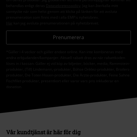
behandlas enligt deras
Datasekretesspolicy
. Jag kan återkalla mitt
samtycke när som helst genom att klicka på länken för att avsluta
prenumeration som finns med i alla EMP:s nyhetsbrev.
Här
kan jag avsluta prenumerationen på nyhetsbrevet.
Prenumerera
*Gäller i 4 veckor och gäller endast online. Kan inte kombineras med
andra erbjudanden/kampanjer. Aktuell rabatt dras av när rabattkoden
löses in i kassan. Gäller ej vid köp av biljetter, böcker, media, Rammstein-
produkter, (Till) Lindemann,-produkter, Böhse Onklez-produkter, Broilers-
produkter, Die Toten Hosen-produkter, Die Ärzte-produkter, Feine Sahne
Fischfilet-produkter, presentkort eller varor vars pris inkluderar en
donation.
Vår kundtjänst är här för dig