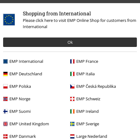
Shopping from International
Please click here to visit EMP Online Shop for customers from
International
Senast besökt
Ok
EMP International
EMP France
EMP Deutschland
EMP Italia
EMP Polska
EMP Česká Republika
%
EMP Norge
EMP Schweiz
349:-
EMP Suomi
EMP Ireland
EMP United Kingdom
EMP Sverige
More categories. More options.
EMP Danmark
Large Nederland
Rea %
Kläder
T-shirts & Toppar
T-Shirts