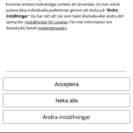
kommer endast nödvändiga cookies att användas. Du kan också
justera dina individuella preferenser genom att klicka på “
Ändra
inställningar
.” Du har rätt att när som helst återkalla eller ändra ditt
samtycke i
Inställningar för cookies
. För mer information om
dataskydd, besök
Integritetspolicy
.
Juridisk information/Villkor
Villkor
Om oss
Ladda ner villkoren
Acceptera
Avfallshantering och miljöskydd
Neka alla
Försäkran om överensstämmelse
Ändra inställningar
Information om tillgänglighet
Inställningar för cookies