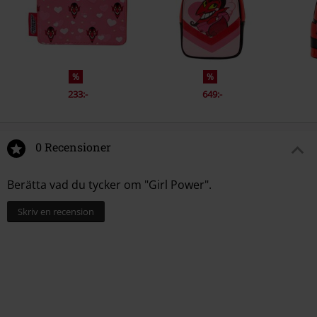
%
%
233:-
649:-
0 Recensioner
Berätta vad du tycker om "Girl Power".
Skriv en recension