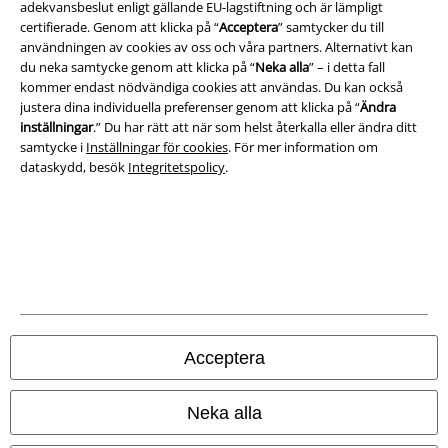
adekvansbeslut enligt gällande EU-lagstiftning och är lämpligt
Om oss
certifierade. Genom att klicka på “
Acceptera
” samtycker du till
användningen av cookies av oss och våra partners. Alternativt kan
Ladda ner villkoren
du neka samtycke genom att klicka på “
Neka alla
” – i detta fall
kommer endast nödvändiga cookies att användas. Du kan också
Avfallshantering och miljöskydd
justera dina individuella preferenser genom att klicka på “
Ändra
inställningar
.” Du har rätt att när som helst återkalla eller ändra ditt
Försäkran om överensstämmelse
samtycke i
Inställningar för cookies
. För mer information om
dataskydd, besök
Integritetspolicy
.
Information om tillgänglighet
Inställningar för cookies
Bekräfta ångrat köp
Alla priser inkl. moms.
Fraktkostnad tillkommer.
© 1986-2026 E.M.P. Merchandising HGmbH
Acceptera
Neka alla