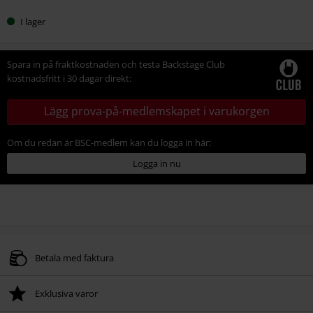
I lager
Spara in på fraktkostnaden och testa Backstage Club
kostnadsfritt i 30 dagar direkt:
Lägg prova-på-medlemskapet i varukorgen
Om du redan är BSC-medlem kan du logga in här:
Logga in nu
Betala med faktura
Exklusiva varor