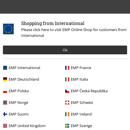
Shopping from International
Please click here to visit EMP Online Shop for customers from
International
Ok
More categories. More options.
Film & TV
Barnkläder
T-shirts
EMP International
EMP France
Gaming
Kläder
Barnkläder
EMP Deutschland
EMP Italia
Gaming
Barnkläder
EMP Polska
EMP Česká Republika
Rea %
Barn
Barnkläder
EMP Norge
EMP Schweiz
Film & TV
Film & TV
TV-Serier
Barnkläder
EMP Suomi
EMP Ireland
EMP United Kingdom
EMP Sverige