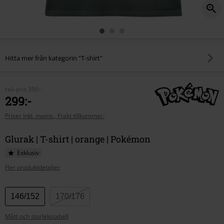
Hitta mer från kategorin "T-shirt"
rek-pris
399:-
299:-
Priser inkl. moms., Frakt tillkommer.
Glurak | T-shirt | orange | Pokémon
Exklusiv
Fler produktdetaljer
Välj
146/152
170/176
din
Mått och storlekstabell
storlek