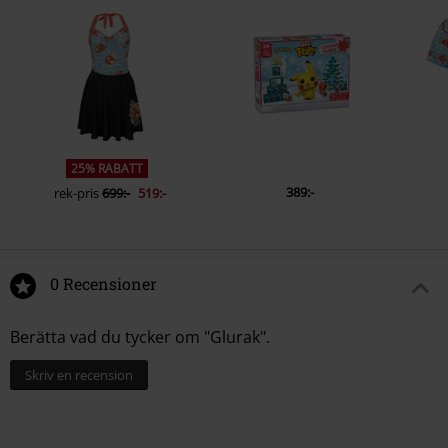
25% RABATT
389:-
rek-pris
699:-
519:-
0 Recensioner
Berätta vad du tycker om "Glurak".
Skriv en recension