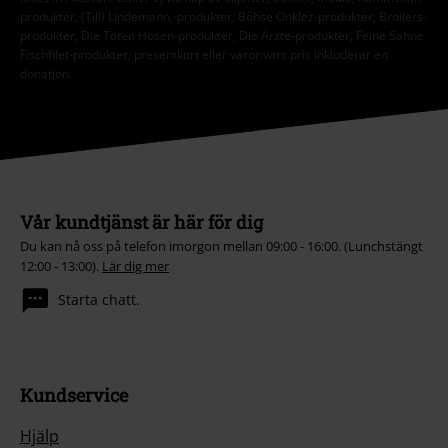
produkter, (Till) Lindemann,-produkter, Böhse Onklez-produkter, Broilers-
produkter, Die Toten Hosen-produkter, Die Ärzte-produkter, Feine Sahne
Fischfilet-produkter, presentkort eller varor vars pris inkluderar en
donation.
Vår kundtjänst är här för dig
Du kan nå oss på telefon imorgon mellan 09:00 - 16:00. (Lunchstängt
12:00 - 13:00).
Lär dig mer
Starta chatt.
Kundservice
Hjälp