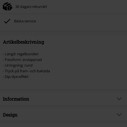
30 dagars returrätt
Bästa service
Artikelbeskrivning
- Längd: regelbunden
- Passform: avslappnad
- Urringning: rund
- Tryck på fram- och baksida
- Dip-dye-effekt
Information
Artikelnummer
566751
Design
Titel
Glurak