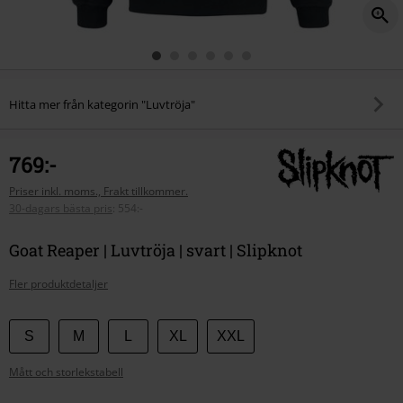
Hitta mer från kategorin "Luvtröja"
769:-
Priser inkl. moms., Frakt tillkommer.
30-dagars bästa pris
:
554:-
Goat Reaper | Luvtröja | svart | Slipknot
Fler produktdetaljer
Välj
S
M
L
XL
XXL
din
Mått och storlekstabell
storlek