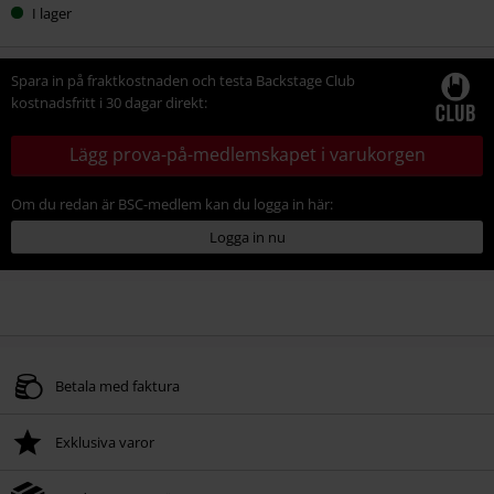
I lager
Spara in på fraktkostnaden och testa Backstage Club
kostnadsfritt i 30 dagar direkt:
Lägg prova-på-medlemskapet i varukorgen
Om du redan är BSC-medlem kan du logga in här:
Logga in nu
Betala med faktura
Exklusiva varor