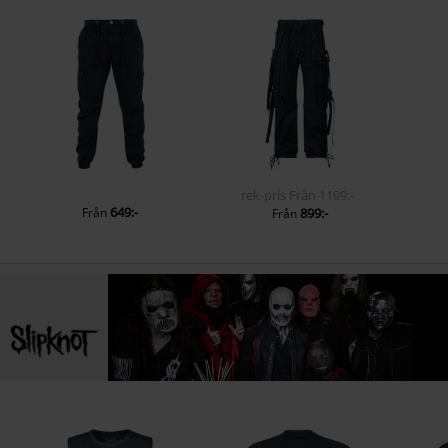
rek-pris
Från
1199:-
649:-
Från
899:-
Från