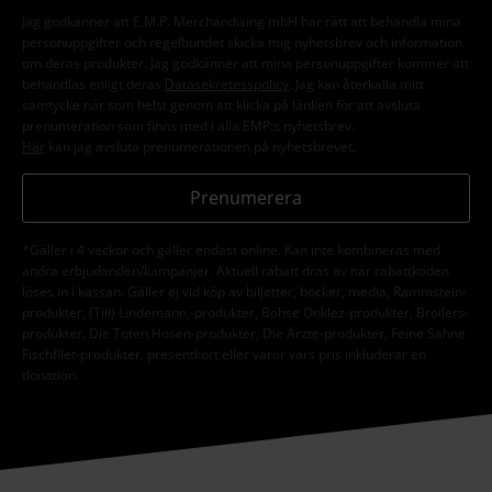
Jag godkänner att E.M.P. Merchandising mbH har rätt att behandla mina
personuppgifter och regelbundet skicka mig nyhetsbrev och information
om deras produkter. Jag godkänner att mina personuppgifter kommer att
behandlas enligt deras
Datasekretesspolicy
. Jag kan återkalla mitt
samtycke när som helst genom att klicka på länken för att avsluta
prenumeration som finns med i alla EMP:s nyhetsbrev.
Här
kan jag avsluta prenumerationen på nyhetsbrevet.
Prenumerera
*Gäller i 4 veckor och gäller endast online. Kan inte kombineras med
andra erbjudanden/kampanjer. Aktuell rabatt dras av när rabattkoden
löses in i kassan. Gäller ej vid köp av biljetter, böcker, media, Rammstein-
produkter, (Till) Lindemann,-produkter, Böhse Onklez-produkter, Broilers-
produkter, Die Toten Hosen-produkter, Die Ärzte-produkter, Feine Sahne
Fischfilet-produkter, presentkort eller varor vars pris inkluderar en
donation.