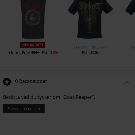
28% RABATT
rek-pris
Från
399:-
re
rek-pris
Från
499:-
359:-
329:-
Från
Från
0 Recensioner
Berätta vad du tycker om "Goat Reaper".
Skriv en recension