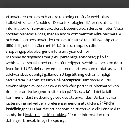
Vi använder cookies och andra teknologier på vår webbplats,
kollektivt kallade “cookies". Dessa teknologier tillåter oss att samla in
information om användare, deras beteende och deras enheter. Vissa
cookies placeras av oss, medan andra kommer från våra partners. Vi
och våra partners använder cookies för att säkerställa webbplatsens
tillförlitlighet och säkerhet, förbättra och anpassa din
shoppingupplevelse, genomföra analyser och för
Juridisk information/Villkor
marknadsföringsändamål (t.ex. personliga annonser) på vår
webbplats, i sociala medier och på tredjepartswebbplatser. Om data
Villkor
överförs till USA delas den endast med partners som omfattas av ett
adekvansbeslut enligt gällande EU-lagstiftning och är lämpligt
Om oss
certifierade. Genom att klicka på “
Acceptera
” samtycker du till
användningen av cookies av oss och våra partners. Alternativt kan
du neka samtycke genom att klicka på “
Neka alla
” – i detta fall
Ladda ner villkoren
kommer endast nödvändiga cookies att användas. Du kan också
justera dina individuella preferenser genom att klicka på “
Ändra
Avfallshantering och miljöskydd
inställningar
.” Du har rätt att när som helst återkalla eller ändra ditt
samtycke i
Inställningar för cookies
. För mer information om
Försäkran om överensstämmelse
dataskydd, besök
Integritetspolicy
.