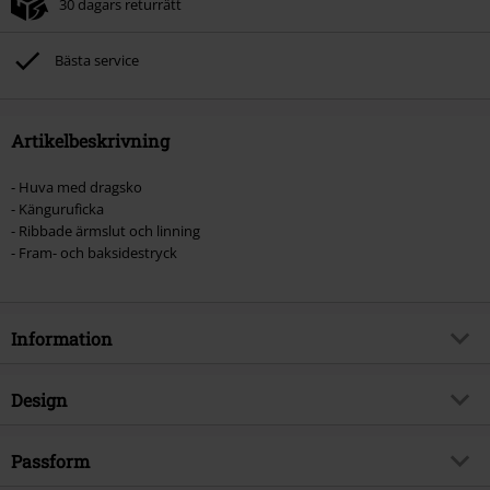
30 dagars returrätt
Bästa service
Artikelbeskrivning
- Huva med dragsko
- Känguruficka
- Ribbade ärmslut och linning
- Fram- och baksidestryck
Information
Artikelnummer
353203
Design
Titel
Goat Reaper
Produkttyp
Luvtröja
Musikgenre
Passform
Nu Metal
Mönster
plain