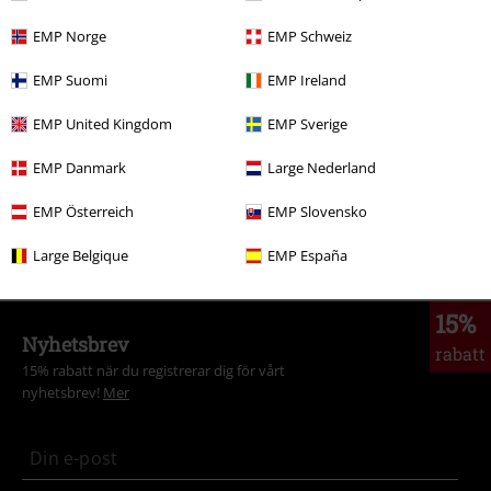
More categories. More options.
EMP Norge
EMP Schweiz
Bandmerch
Top Bands
Slipknot
Kläder
Tröjor
Luvtröjor
EMP Suomi
EMP Ireland
Nytt
Bandmerch
Plusstorlekar
EMP United Kingdom
EMP Sverige
Nytt
Kläder
Tröjor
Luvtröjor & Luvjackor
EMP Danmark
Large Nederland
Kläder & accessoarer
Toppar
Luvjackor
EMP Österreich
EMP Slovensko
Teman
Festivaler & Konserter
Bandmerch
Large Belgique
EMP España
15%
Nyhetsbrev
rabatt
15% rabatt när du registrerar dig för vårt
nyhetsbrev!
Mer