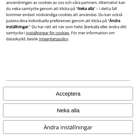
Ladda ner villkoren
användningen av cookies av oss och våra partners. Alternativt kan
du neka samtycke genom att klicka på “
Neka alla
” – i detta fall
kommer endast nödvändiga cookies att användas. Du kan också
Avfallshantering och miljöskydd
justera dina individuella preferenser genom att klicka på “
Ändra
inställningar
.” Du har rätt att när som helst återkalla eller ändra ditt
Försäkran om överensstämmelse
samtycke i
Inställningar för cookies
. För mer information om
dataskydd, besök
Integritetspolicy
.
Information om tillgänglighet
Inställningar för cookies
Bekräfta ångrat köp
Alla priser inkl. moms.
Fraktkostnad tillkommer.
© 1986-2026 E.M.P. Merchandising HGmbH
Acceptera
Neka alla
Våra onlinebutiker
Ändra inställningar