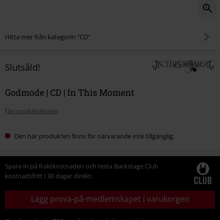
Hitta mer från kategorin "CD"
Slutsåld!
Godmode | CD | In This Moment
Fler produktdetaljer
Den här produkten finns för närvarande inte tillgänglig.
Spara in på fraktkostnaden och testa Backstage Club
kostnadsfritt i 30 dagar direkt:
Lägg prova-på-medlemskapet i varukorgen