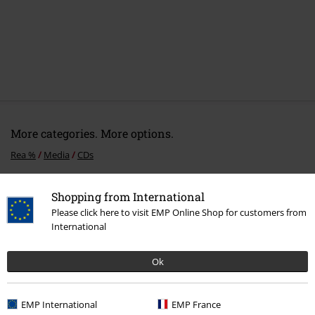
More categories. More options.
Rea %
Media
CDs
Bandmerch
Media
CD
Shopping from International
Bandmerch
Genre
Core
Metalcore
Please click here to visit EMP Online Shop for customers from
International
Bandmerch
Top Bands
In This Moment
Ok
15%
EMP International
EMP France
Nyhetsbrev