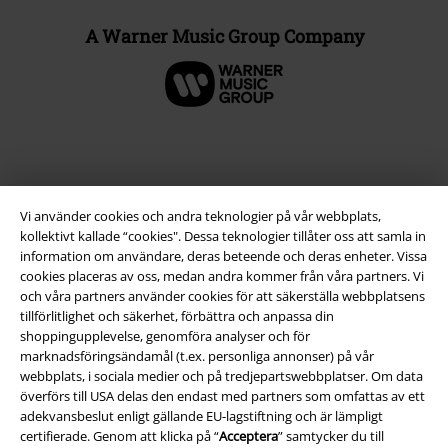
A Warner Music Group Company
Vi använder cookies och andra teknologier på vår webbplats,
kollektivt kallade “cookies". Dessa teknologier tillåter oss att samla in
information om användare, deras beteende och deras enheter. Vissa
cookies placeras av oss, medan andra kommer från våra partners. Vi
och våra partners använder cookies för att säkerställa webbplatsens
tillförlitlighet och säkerhet, förbättra och anpassa din
Juridisk information/Villkor
shoppingupplevelse, genomföra analyser och för
marknadsföringsändamål (t.ex. personliga annonser) på vår
Villkor
webbplats, i sociala medier och på tredjepartswebbplatser. Om data
överförs till USA delas den endast med partners som omfattas av ett
Om oss
adekvansbeslut enligt gällande EU-lagstiftning och är lämpligt
certifierade. Genom att klicka på “
Acceptera
” samtycker du till