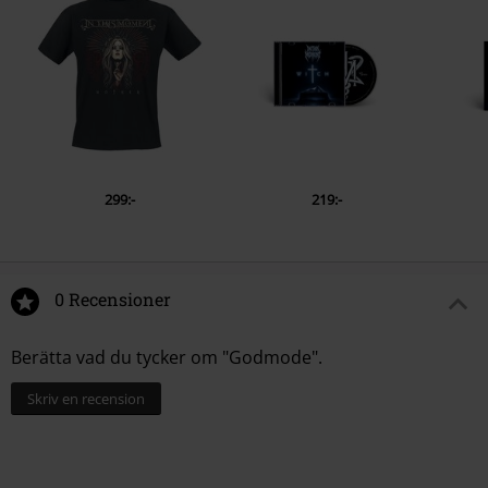
299:-
219:-
0 Recensioner
Berätta vad du tycker om "Godmode".
Skriv en recension