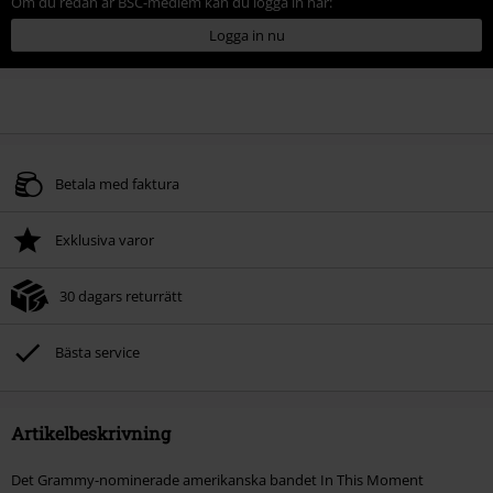
Om du redan är BSC-medlem kan du logga in här:
Logga in nu
Betala med faktura
Exklusiva varor
30 dagars returrätt
Bästa service
Artikelbeskrivning
Det Grammy-nominerade amerikanska bandet In This Moment