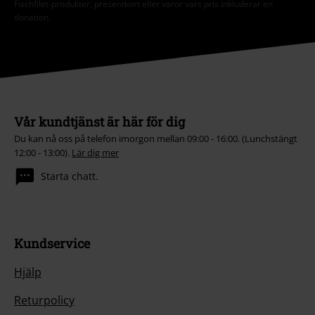
Fischfilet-produkter, presentkort eller varor vars pris inkluderar en
donation.
Vår kundtjänst är här för dig
Du kan nå oss på telefon imorgon mellan 09:00 - 16:00. (Lunchstängt
12:00 - 13:00).
Lär dig mer
Starta chatt.
Kundservice
Hjälp
Returpolicy