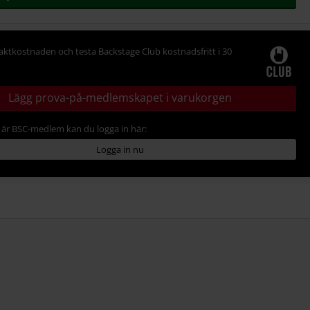
raktkostnaden och testa Backstage Club kostnadsfritt i 30
Lägg prova-på-medlemskapet i varukorgen
är BSC-medlem kan du logga in här:
Logga in nu