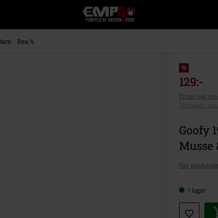
EMP
-
Musik,
Film,
Barn
Rea %
TV
&
Spelmerch
%
-
129:-
Alternativt
Priser inkl. m
Mode
30-dagars bäs
Goofy 1
Musse 
Fler produktde
I lager