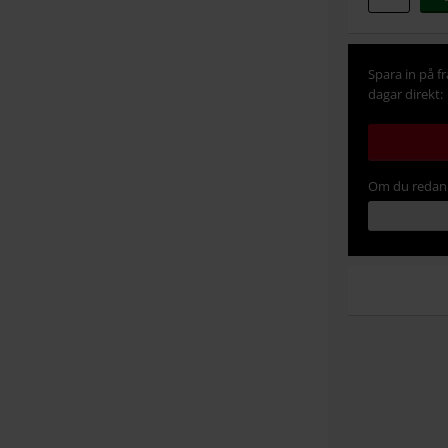
Spara in på f
dagar direkt:
Om du redan 