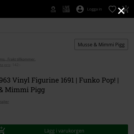
×
0
Logga in
Musse & Mimmi Pigg
oms., Frakt tillkommer.
ta pris
:
142:-
963 Vinyl Figurine 1691 | Funko Pop! |
& Mimmi Pigg
taljer
Lägg i varukorgen