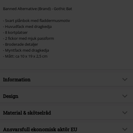
Banned Alternative (Brand) - Gothic Bat
- Svart plånbok med fladdermusmotiv
- Huvudfack med dragkedja
- 8 kortplatser
- 2 fickor med mjuk passform
- Broderade detaljer
- Myntfack med dragkedja
- Mått: ca 10 x 19 x 2,5 cm
Information
Artikelnummer
570903
Design
Titel
Gothic Bat
Produkttyp
Plånbok
Brand
Material & skötselråd
Banned Alternative
Färg
svart
Produktämne
Basplagg, Gothic
Yttermaterial
100% polyuretan
Ansvarsfull ekonomisk aktör EU
Releasedatum
27/09/2024