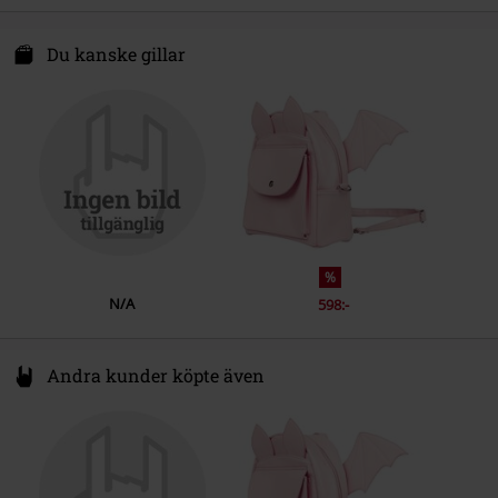
Innerfoder
polyester
Kön
Dam
Syal Sp. zo.o. SYAL
ul. Wroclawska 31
Du kanske gillar
55-095 Mirków, Byków
Poland
info@bannedapparel.eu
%
N/A
598:-
Andra kunder köpte även