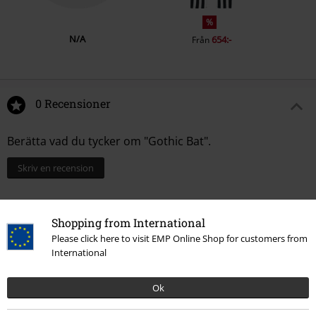
%
N/A
654:-
Från
0 Recensioner
Berätta vad du tycker om "Gothic Bat".
Skriv en recension
Shopping from International
Please click here to visit EMP Online Shop for customers from
International
Ok