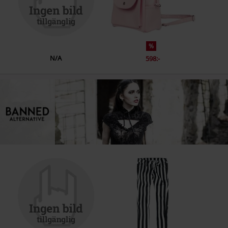
%
N/A
598:-