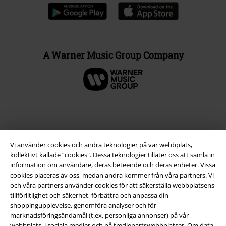
A Warner Music Group Company
Vi använder cookies och andra teknologier på vår webbplats,
kollektivt kallade “cookies". Dessa teknologier tillåter oss att samla in
information om användare, deras beteende och deras enheter. Vissa
cookies placeras av oss, medan andra kommer från våra partners. Vi
och våra partners använder cookies för att säkerställa webbplatsens
tillförlitlighet och säkerhet, förbättra och anpassa din
Juridisk information/Villkor
shoppingupplevelse, genomföra analyser och för
marknadsföringsändamål (t.ex. personliga annonser) på vår
Villkor
webbplats, i sociala medier och på tredjepartswebbplatser. Om data