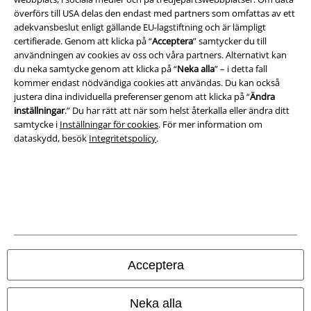
överförs till USA delas den endast med partners som omfattas av ett
Om oss
adekvansbeslut enligt gällande EU-lagstiftning och är lämpligt
certifierade. Genom att klicka på “
Acceptera
” samtycker du till
Ladda ner villkoren
användningen av cookies av oss och våra partners. Alternativt kan
du neka samtycke genom att klicka på “
Neka alla
” – i detta fall
kommer endast nödvändiga cookies att användas. Du kan också
Avfallshantering och miljöskydd
justera dina individuella preferenser genom att klicka på “
Ändra
inställningar
.” Du har rätt att när som helst återkalla eller ändra ditt
Försäkran om överensstämmelse
samtycke i
Inställningar för cookies
. För mer information om
dataskydd, besök
Integritetspolicy
.
Information om tillgänglighet
Inställningar för cookies
Bekräfta ångrat köp
Alla priser inkl. moms.
Fraktkostnad tillkommer.
© 1986-2026 E.M.P. Merchandising HGmbH
Acceptera
Neka alla