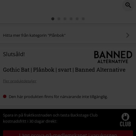
Hitta mer från kategorin "Plånbok"
Slutsåld!
Gothic Bat | Plånbok | svart | Banned Alternative
Fler produktdetaljer
Den här produkten finns för närvarande inte tillgänglig.
Spara in på fraktkostnaden och testa Backstage Club
kostnadsfritt i 30 dagar direkt:
Lägg prova-på-medlemskapet i varukorgen