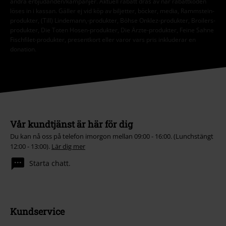
andra erbjudanden/kampanjer. Aktuell rabatt dras av när rabattkoden
löses in i kassan. Gäller ej vid köp av biljetter, böcker, media, Rammstein-
produkter, (Till) Lindemann,-produkter, Böhse Onklez-produkter, Broilers-
produkter, Die Toten Hosen-produkter, Die Ärzte-produkter, Feine Sahne
Fischfilet-produkter, presentkort eller varor vars pris inkluderar en
donation.
Vår kundtjänst är här för dig
Du kan nå oss på telefon imorgon mellan 09:00 - 16:00. (Lunchstängt
12:00 - 13:00).
Lär dig mer
Starta chatt.
Kundservice