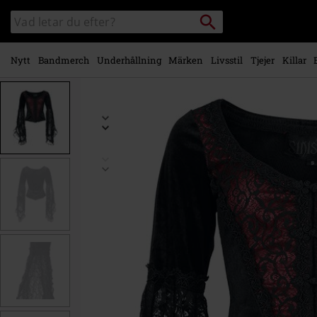
Gå till
Sök
Sök
huvudinnehåll
i
katalogen
Nytt
Bandmerch
Underhållning
Märken
Livsstil
Tjejer
Killar
https://www.emp-
shop.se/p/gothic-
longsleeve/570385.html