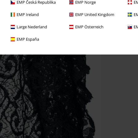
EMP Česká Republika
EMP Norge
EM
EMP Ireland
EMP United Kingdom
EM
Large Nederland
EMP Österreich
EM
EMP España