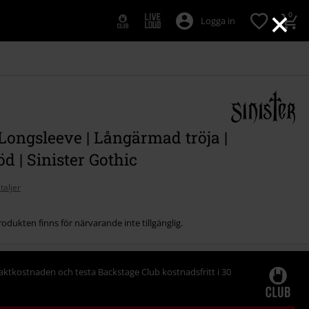
×
0
Logga in
Longsleeve | Långärmad tröja |
öd | Sinister Gothic
taljer
odukten finns för närvarande inte tillgänglig.
raktkostnaden och testa Backstage Club kostnadsfritt i 30