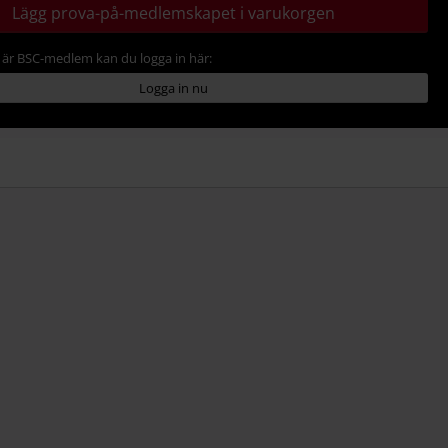
Lägg prova-på-medlemskapet i varukorgen
är BSC-medlem kan du logga in här:
Logga in nu