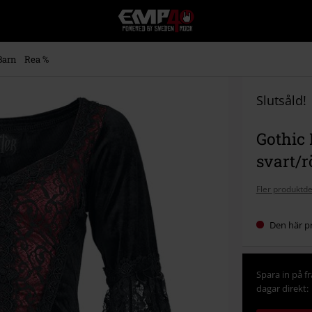
EMP
-
Musik,
Film,
Barn
Rea %
TV
&
Spelmerch
Slutsåld!
-
Alternativt
Gothic 
Mode
svart/r
Fler produktde
Den här pr
Spara in på f
dagar direkt: