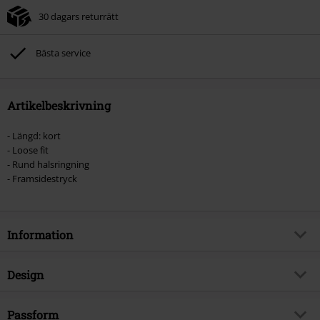
30 dagars returrätt
Bästa service
Artikelbeskrivning
- Längd: kort
- Loose fit
- Rund halsringning
- Framsidestryck
Information
Artikelnummer
487046
Design
Titel
Group
Produkttyp
T-shirt
Exklusiv
Passform
Ja