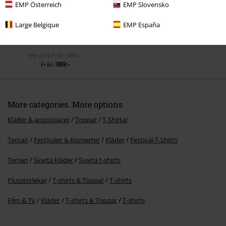
EMP Österreich
EMP Slovensko
Large Belgique
EMP España
rek-pris
Från
399:-
389:-
Från
More categories. More options.
Kläder & accessoarer
Toppar
T-Shirtar
Teman
Festivaler & Konserter
Kläder
Festival‑T‑Shirts
Teman
Svarta kläder
Svarta t-shirts
Plusstorlekar
T-shirts & Toppar
T-shirts
Film & TV
Kläder
T-shirts & Toppar
T-shirts