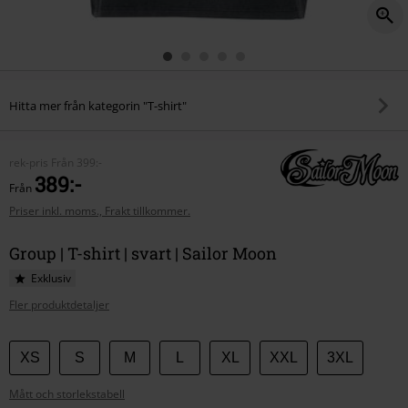
Hitta mer från kategorin "T-shirt"
rek-pris
Från
399:-
389:-
Från
Priser inkl. moms., Frakt tillkommer.
Group | T-shirt | svart | Sailor Moon
Exklusiv
Fler produktdetaljer
Välj
XS
S
M
L
XL
XXL
3XL
din
Mått och storlekstabell
storlek