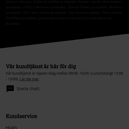
löses in i kassan. Gäller ej vid köp av biljetter, böcker, media, Rammstein-
produkter, (Till) Lindemann,-produkter, Böhse Onklez-produkter, Broilers-
produkter, Die Toten Hosen-produkter, Die Ärzte-produkter, Feine Sahne
Fischfilet-produkter, presentkort eller varor vars pris inkluderar en
donation.
Vår kundtjänst är här för dig
Vår kundtjänst är öppen idag mellan 09:00 -16:00. (Lunchstängt 12:00
- 13:00).
Lär dig mer
Starta chatt.
Kundservice
Hjälp