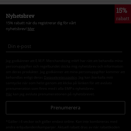
15%
Nyhetsbrev
rabatt
15% rabatt när du registrerar dig för vårt
nyhetsbrev!
Mer
Jag godkänner att E.M.P. Merchandising mbH har rätt att behandla mina
personuppgifter och regelbundet skicka mig nyhetsbrev och information
om deras produkter. Jag godkänner att mina personuppgifter kommer att
behandlas enligt deras
Datasekretesspolicy
. Jag kan återkalla mitt
samtycke när som helst genom att klicka på länken för att avsluta
prenumeration som finns med i alla EMP:s nyhetsbrev.
Här
kan jag avsluta prenumerationen på nyhetsbrevet.
Prenumerera
*Gäller i 4 veckor och gäller endast online. Kan inte kombineras med
andra erbjudanden/kampanjer. Aktuell rabatt dras av när rabattkoden