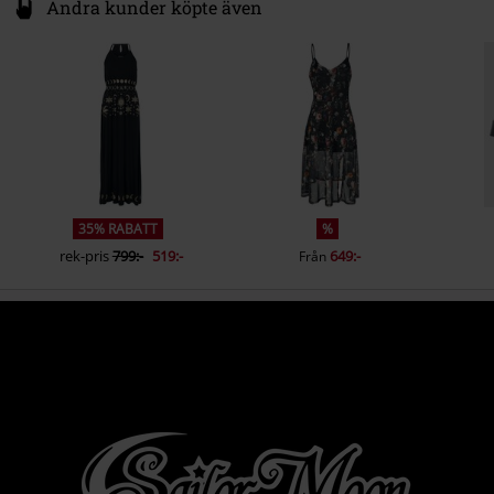
Andra kunder köpte även
35% RABATT
%
rek-pris
799:-
519:-
649:-
Från