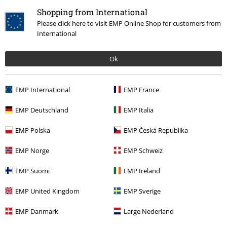
0 Recensioner
Shopping from International
Please click here to visit EMP Online Shop for customers from
Berätta vad du tycker om "Group".
International
Skriv en recension
Ok
EMP International
EMP France
EMP Deutschland
EMP Italia
EMP Polska
EMP Česká Republika
EMP Norge
EMP Schweiz
EMP Suomi
EMP Ireland
Senast besökt
EMP United Kingdom
EMP Sverige
EMP Danmark
Large Nederland