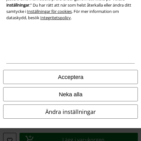
inställningar
.” Du har rätt att när som helst återkalla eller ändra ditt
samtycke i
Inställningar för cookies
. För mer information om
dataskydd, besök
Integritetspolicy
.
A Warner Music Group Company
Acceptera
Neka alla
Ändra inställningar
Juridisk information/Villkor
Villkor
Lägg i varukorgen