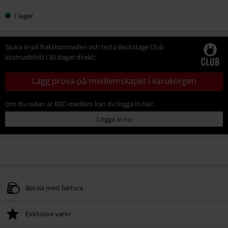
I lager
Spara in på fraktkostnaden och testa Backstage Club
kostnadsfritt i 30 dagar direkt:
Lägg prova-på-medlemskapet i varukorgen
Om du redan är BSC-medlem kan du logga in här:
Logga in nu
Betala med faktura
Exklusiva varor