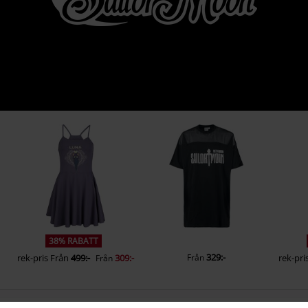
38% RABATT
329:-
rek-pris
Från
499:-
309:-
Från
rek-pri
Från