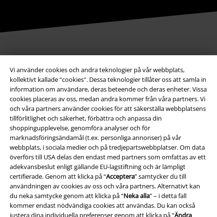
Betalningsmetod
Vi använder cookies och andra teknologier på vår webbplats,
kollektivt kallade “cookies". Dessa teknologier tillåter oss att samla in
information om användare, deras beteende och deras enheter. Vissa
cookies placeras av oss, medan andra kommer från våra partners. Vi
och våra partners använder cookies för att säkerställa webbplatsens
tillförlitlighet och säkerhet, förbättra och anpassa din
Frakt
shoppingupplevelse, genomföra analyser och för
marknadsföringsändamål (t.ex. personliga annonser) på vår
webbplats, i sociala medier och på tredjepartswebbplatser. Om data
överförs till USA delas den endast med partners som omfattas av ett
adekvansbeslut enligt gällande EU-lagstiftning och är lämpligt
certifierade. Genom att klicka på “
Acceptera
” samtycker du till
användningen av cookies av oss och våra partners. Alternativt kan
EMP-appen
du neka samtycke genom att klicka på “
Neka alla
” – i detta fall
Ladda ner EMP-appen nu och ta del av många fördelar!
kommer endast nödvändiga cookies att användas. Du kan också
justera dina individuella preferenser genom att klicka på “
Ändra