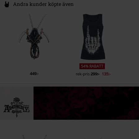
Andra kunder köpte även
54% RABATT
449:-
rek-pris
299:-
135:-