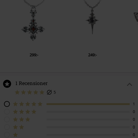
299:-
249:-
1 Recensioner
5
1
0
0
0
0