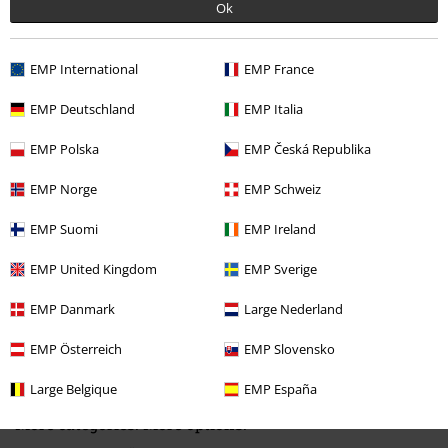
Ok
EMP International
EMP France
Kvalité
EMP Deutschland
EMP Italia
5
Design
EMP Polska
EMP Česká Republika
5
EMP Norge
EMP Schweiz
Verifierad recension
Hade du någon nytta av den här recensionen?
EMP Suomi
EMP Ireland
EMP United Kingdom
EMP Sverige
EMP Danmark
Large Nederland
Kommentar
EMP Österreich
EMP Slovensko
Large Belgique
EMP España
More categories. More options.