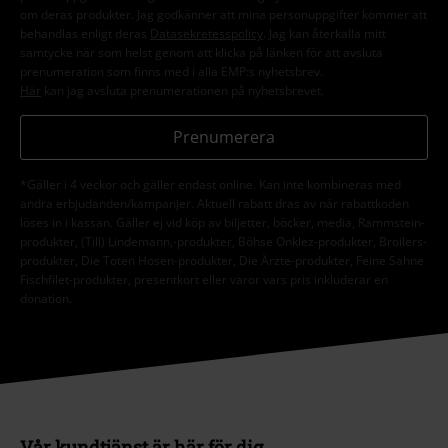
om deras produkter. Jag godkänner att mina personuppgifter kommer att
behandlas enligt deras
Datasekretesspolicy
. Jag kan återkalla mitt
samtycke när som helst genom att klicka på länken för att avsluta
prenumeration som finns med i alla EMP:s nyhetsbrev.
Här
kan jag avsluta prenumerationen på nyhetsbrevet.
Prenumerera
*Gäller i 4 veckor och gäller endast online. Kan inte kombineras med
andra erbjudanden/kampanjer. Aktuell rabatt dras av när rabattkoden
löses in i kassan. Gäller ej vid köp av biljetter, böcker, media, Rammstein-
produkter, (Till) Lindemann,-produkter, Böhse Onklez-produkter, Broilers-
produkter, Die Toten Hosen-produkter, Die Ärzte-produkter, Feine Sahne
Fischfilet-produkter, presentkort eller varor vars pris inkluderar en
donation.
Vår kundtjänst är här för dig