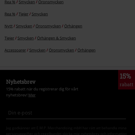
Rea %
Smycken
Öronsmycken
Rea %
Tjejer
Smycken
Skicka kommentar
Nytt
Smycken
Öronsmycken
Örhängen
Tjejer
Smycken
Örhängen & Smycken
Accessoarer
Smycken
Öronsmycken
Örhängen
15%
Nyhetsbrev
rabatt
15% rabatt när du registrerar dig för vårt
nyhetsbrev!
Mer
Jag godkänner att E.M.P. Merchandising mbH har rätt att behandla mina
personuppgifter och regelbundet skicka mig nyhetsbrev och information