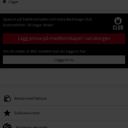
I lager
din
storlek
Spara in på fraktkostnaden och testa Backstage Club
kostnadsfritt i 30 dagar direkt:
Lägg prova-på-medlemskapet i varukorgen
Om du redan är BSC-medlem kan du logga in här:
Logga in nu
Betala med faktura
Exklusiva varor
30 dagars returrätt