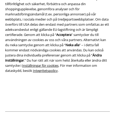
tillförlitlighet och säkerhet, förbättra och anpassa din
shoppingupplevelse, genomföra analyser och för
marknadsföringsändamål (t.ex. personliga annonser) på vår
webbplats, i sociala medier och på tredjepartswebbplatser. Om data
överförs till USA delas den endast med partners som omfattas av ett
adekvansbeslut enligt gällande EU-lagstiftning och är lämpligt
certifierade. Genom att klicka på “
Acceptera
” samtycker du till
Juridisk information/Villkor
användningen av cookies av oss och våra partners. Alternativt kan
du neka samtycke genom att klicka på “
Neka alla
” – i detta fall
Villkor
kommer endast nödvändiga cookies att användas. Du kan också
justera dina individuella preferenser genom att klicka på “
Ändra
Om oss
inställningar
.” Du har rätt att när som helst återkalla eller ändra ditt
samtycke i
Inställningar för cookies
. För mer information om
dataskydd, besök
Integritetspolicy
.
Ladda ner villkoren
Avfallshantering och miljöskydd
Försäkran om överensstämmelse
Information om tillgänglighet