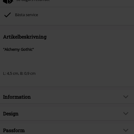
Bästa service
Artikelbeskrivning
"Alchemy Gothic"
L: 4,5 cm, B: 0,9 cm
Information
Artikelnummer
809143
Design
Titel
Hangman's Noose
Produkttyp
Örhängen
Brand
Passform
Alchemy Gothic