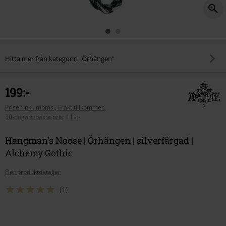
Hitta mer från kategorin "Örhängen"
199:-
Priser inkl. moms., Frakt tillkommer.
30-dagars bästa pris
:
119:-
Hangman's Noose | Örhängen | silverfärgad |
Alchemy Gothic
Fler produktdetaljer
(1)
Välj