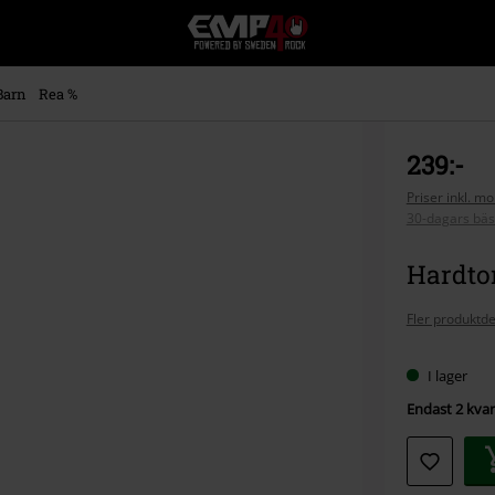
EMP
-
Musik,
Film,
Barn
Rea %
TV
&
Spelmerch
239:-
-
Alternativt
Priser inkl. m
30-dagars bäs
Mode
Hardton
Fler produktde
I lager
Endast 2 kvar 