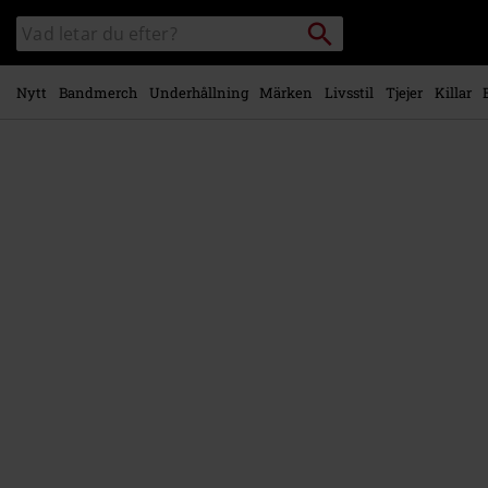
Gå till
Sök
Sök
huvudinnehåll
i
katalogen
Nytt
Bandmerch
Underhållning
Märken
Livsstil
Tjejer
Killar
https://www.emp-
shop.se/p/hardtones/570256St.html