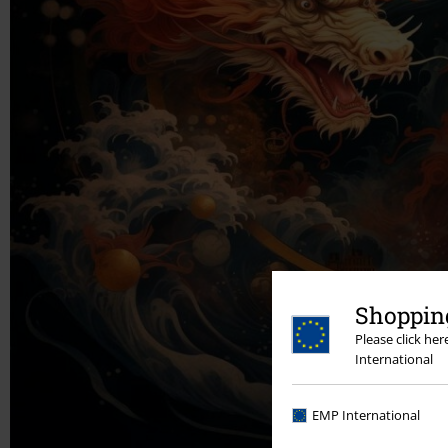
Shopping
Please click he
International
EMP International