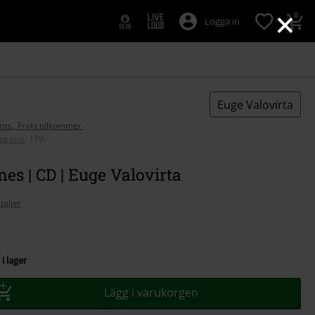
×
0
Logga in
Euge Valovirta
oms., Frakt tillkommer.
ta pris
:
179:-
es | CD | Euge Valovirta
taljer
i lager
Lägg i varukorgen