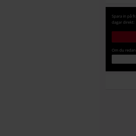
Spara in på f
dagar direkt:
Om du redan 