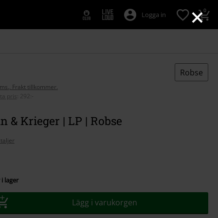
×
0
Logga in
Robse
oms., Frakt tillkommer.
ta pris
:
292:-
n & Krieger | LP | Robse
taljer
i lager
Lägg i varukorgen