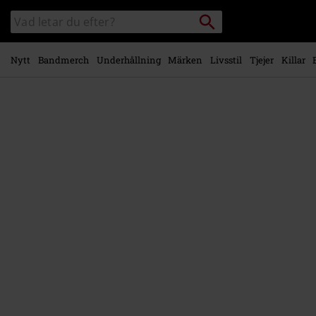
Gå till
Sök
Sök
huvudinnehåll
i
katalogen
Nytt
Bandmerch
Underhållning
Märken
Livsstil
Tjejer
Killar
https://www.emp-
shop.se/p/harlekin-
%26-
krieger/572116St.html