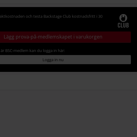
raktkostnaden och testa Backstage Club kostnadsfritt i 30
Lägg prova-på-medlemskapet i varukorgen
är BSC-medlem kan du logga in här:
Logga in nu