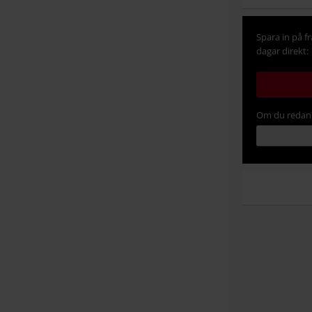
Spara in på f
dagar direkt:
Om du redan 