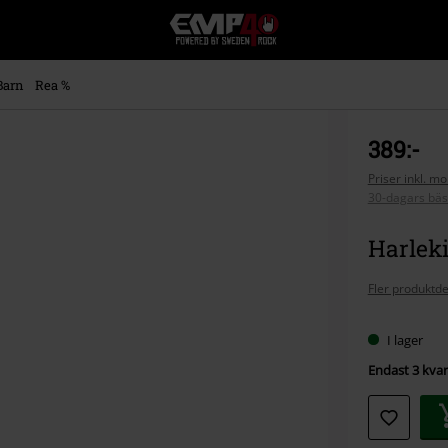
EMP
-
Musik,
Film,
Barn
Rea %
TV
&
Spelmerch
389:-
-
Alternativt
Priser inkl. m
30-dagars bäs
Mode
Harleki
Fler produktde
I lager
Endast 3 kvar 