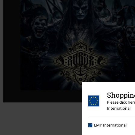
Shopping
Please click he
International
EMP International