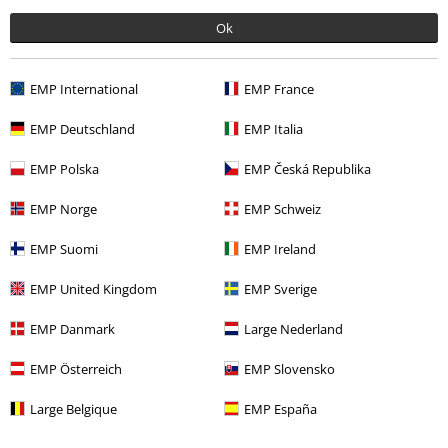
Bandmerch
Top Bands
Ozzy Osbourne
Media
Ok
Bandmerch
Genre
Heavy Metal
EMP International
EMP France
Rea %
Media
Vinyl
EMP Deutschland
EMP Italia
EMP Polska
EMP Česká Republika
15%
Nyhetsbrev
EMP Norge
EMP Schweiz
rabatt
15% rabatt när du registrerar dig för vårt
EMP Suomi
EMP Ireland
nyhetsbrev!
Mer
EMP United Kingdom
EMP Sverige
EMP Danmark
Large Nederland
Jag godkänner att E.M.P. Merchandising mbH har rätt att behandla mina
EMP Österreich
EMP Slovensko
personuppgifter och regelbundet skicka mig nyhetsbrev och information
om deras produkter. Jag godkänner att mina personuppgifter kommer att
Large Belgique
EMP España
behandlas enligt deras
Datasekretesspolicy
. Jag kan återkalla mitt
samtycke när som helst genom att klicka på länken för att avsluta