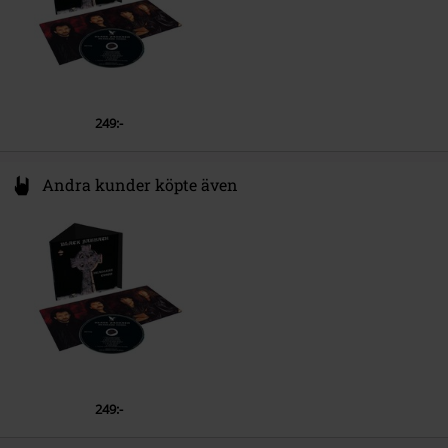
4.
When Death Calls (Remastered 2024)
5.
Kill In the Spirit World (Remastered 2024)
6.
Call of the Wild (Remastered 2024)
7.
Black Moon (Remastered 2024)
249:-
8.
Nightwing (Remastered 2024)
Andra kunder köpte även
249:-