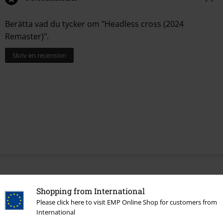
Berätta vad du tycker om "Headless cross (2024
Remaster)".
Skriv en recension
More categories. More options.
Shopping from International
Bandmerch
Media
Vinyl
Please click here to visit EMP Online Shop for customers from
International
Bandmerch
Top Bands
Black Sabbath
Media
Vinyl