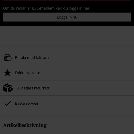
Om du redan är BSC-medlem kan du logga in här:
Logga in nu
Betala med faktura
Exklusiva varor
30 dagars returrätt
Bästa service
Artikelbeskrivning