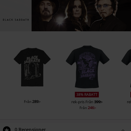
38% RABATT
289:-
Från
rek-pris
Från
399:-
re
246:-
Från
0 Recensioner