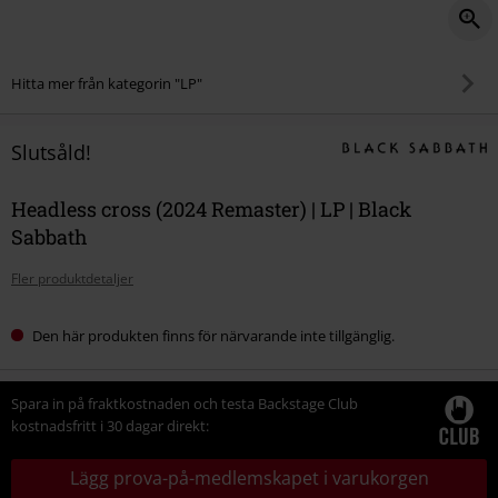
Hitta mer från kategorin "LP"
Slutsåld!
Headless cross (2024 Remaster) | LP | Black
Sabbath
Fler produktdetaljer
Den här produkten finns för närvarande inte tillgänglig.
Spara in på fraktkostnaden och testa Backstage Club
kostnadsfritt i 30 dagar direkt:
Lägg prova-på-medlemskapet i varukorgen