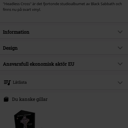
"Headless Cross" är det fjortonde studioalbumet av Black Sabbath och
finns nu på svart vinyl.
Information
Artikelnummer
583170
Design
Titel
Headless cross (2024 Remaster)
Produkttyp
LP
Musikgenre
Ansvarsfull ekonomisk aktör EU
Heavy Metal
Media-format
LP
Produktämne
Band
Universal Music GmbH
Mühlenstraße 25
Band
Black Sabbath
Låtlista
10243 Berlin
Releasedatum
21/03/2025
Germany
LP 1
productsafety@umusic.com
Du kanske gillar
1.
The Gates of Hell (Remastered 2024)
2.
Headless Cross (Remastered 2024)
3.
Devil &amp; Daughter (Remastered 2024)