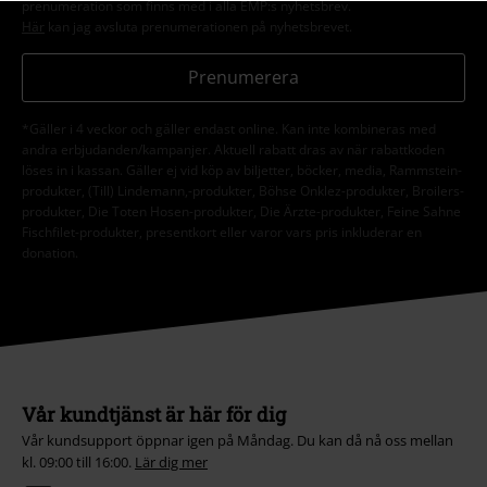
prenumeration som finns med i alla EMP:s nyhetsbrev.
Här
kan jag avsluta prenumerationen på nyhetsbrevet.
Prenumerera
*Gäller i 4 veckor och gäller endast online. Kan inte kombineras med
andra erbjudanden/kampanjer. Aktuell rabatt dras av när rabattkoden
löses in i kassan. Gäller ej vid köp av biljetter, böcker, media, Rammstein-
produkter, (Till) Lindemann,-produkter, Böhse Onklez-produkter, Broilers-
produkter, Die Toten Hosen-produkter, Die Ärzte-produkter, Feine Sahne
Fischfilet-produkter, presentkort eller varor vars pris inkluderar en
donation.
Vår kundtjänst är här för dig
Vår kundsupport öppnar igen på Måndag. Du kan då nå oss mellan
kl. 09:00 till 16:00.
Lär dig mer