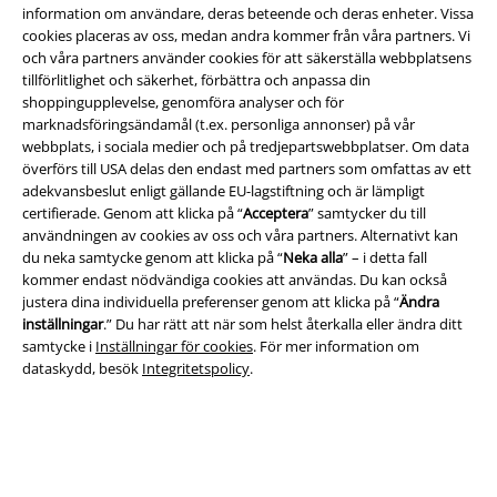
information om användare, deras beteende och deras enheter. Vissa
cookies placeras av oss, medan andra kommer från våra partners. Vi
och våra partners använder cookies för att säkerställa webbplatsens
tillförlitlighet och säkerhet, förbättra och anpassa din
Juridisk information/Villkor
shoppingupplevelse, genomföra analyser och för
marknadsföringsändamål (t.ex. personliga annonser) på vår
Villkor
webbplats, i sociala medier och på tredjepartswebbplatser. Om data
överförs till USA delas den endast med partners som omfattas av ett
Om oss
adekvansbeslut enligt gällande EU-lagstiftning och är lämpligt
certifierade. Genom att klicka på “
Acceptera
” samtycker du till
Ladda ner villkoren
användningen av cookies av oss och våra partners. Alternativt kan
du neka samtycke genom att klicka på “
Neka alla
” – i detta fall
kommer endast nödvändiga cookies att användas. Du kan också
Avfallshantering och miljöskydd
justera dina individuella preferenser genom att klicka på “
Ändra
inställningar
.” Du har rätt att när som helst återkalla eller ändra ditt
Försäkran om överensstämmelse
samtycke i
Inställningar för cookies
. För mer information om
dataskydd, besök
Integritetspolicy
.
Information om tillgänglighet
Inställningar för cookies
Bekräfta ångrat köp