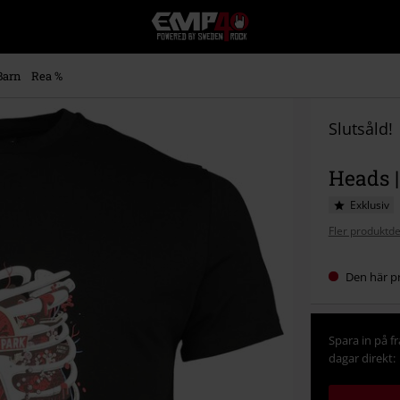
EMP
-
Musik,
Film,
Barn
Rea %
TV
&
Spelmerch
Slutsåld!
-
Alternativt
Heads |
Mode
Exklusiv
Fler produktde
Den här pr
Spara in på f
dagar direkt: