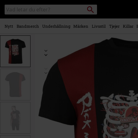
Gå till
Sök
Sök
huvudinnehåll
i
katalogen
Nytt
Bandmerch
Underhållning
Märken
Livsstil
Tjejer
Killar
https://www.emp-
shop.se/p/heads/562228.html