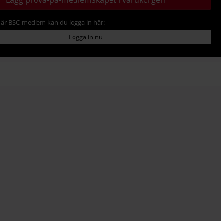
Lägg prova-på-medlemskapet i varukorgen
är BSC-medlem kan du logga in här:
Logga in nu