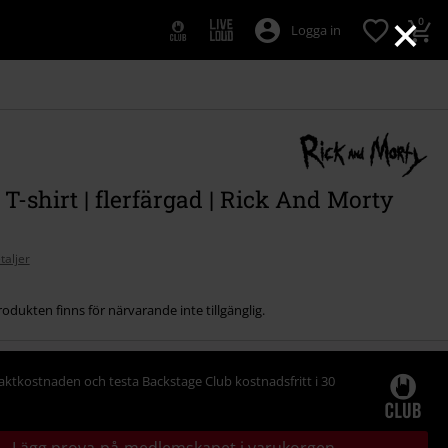
×
0
Logga in
 T-shirt | flerfärgad | Rick And Morty
taljer
odukten finns för närvarande inte tillgänglig.
raktkostnaden och testa Backstage Club kostnadsfritt i 30