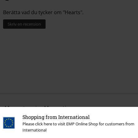
Berätta vad du tycker om "Hearts".
Skriv en recension
More categories. More options.
Shopping from International
Film & TV
Film & TV
Filmer
Please click here to visit EMP Online Shop for customers from
Film & TV
Hushållsartiklar
International