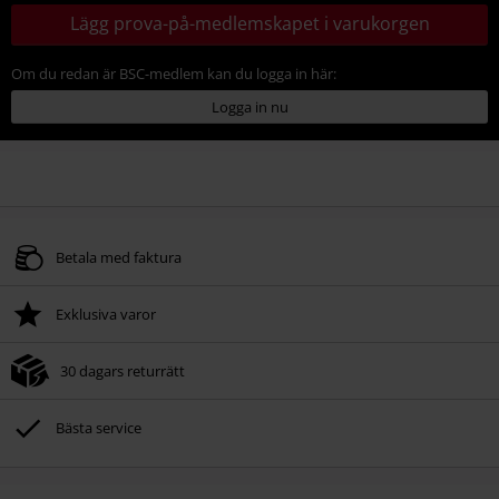
Lägg prova-på-medlemskapet i varukorgen
Om du redan är BSC-medlem kan du logga in här:
Logga in nu
Betala med faktura
Exklusiva varor
30 dagars returrätt
Bästa service