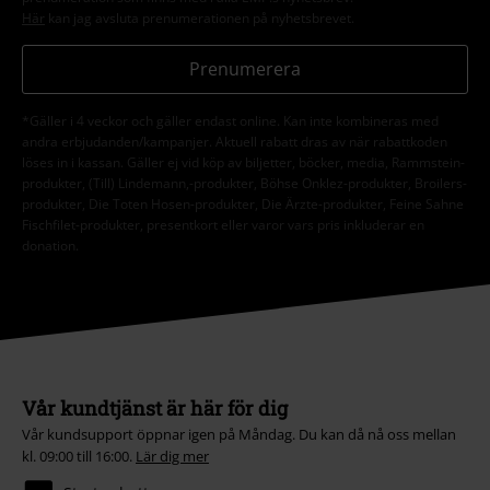
Här
kan jag avsluta prenumerationen på nyhetsbrevet.
Prenumerera
*Gäller i 4 veckor och gäller endast online. Kan inte kombineras med
andra erbjudanden/kampanjer. Aktuell rabatt dras av när rabattkoden
löses in i kassan. Gäller ej vid köp av biljetter, böcker, media, Rammstein-
produkter, (Till) Lindemann,-produkter, Böhse Onklez-produkter, Broilers-
produkter, Die Toten Hosen-produkter, Die Ärzte-produkter, Feine Sahne
Fischfilet-produkter, presentkort eller varor vars pris inkluderar en
donation.
Vår kundtjänst är här för dig
Vår kundsupport öppnar igen på Måndag. Du kan då nå oss mellan
kl. 09:00 till 16:00.
Lär dig mer