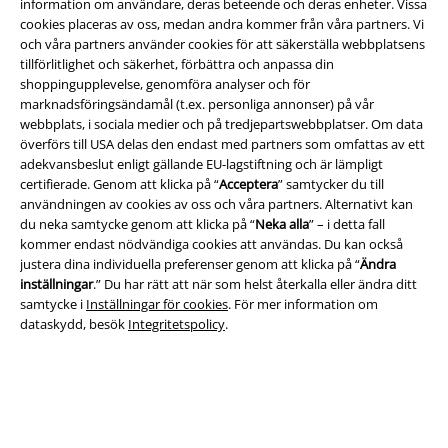
information om användare, deras beteende och deras enheter. Vissa
cookies placeras av oss, medan andra kommer från våra partners. Vi
och våra partners använder cookies för att säkerställa webbplatsens
tillförlitlighet och säkerhet, förbättra och anpassa din
Juridisk information/Villkor
shoppingupplevelse, genomföra analyser och för
marknadsföringsändamål (t.ex. personliga annonser) på vår
Villkor
webbplats, i sociala medier och på tredjepartswebbplatser. Om data
överförs till USA delas den endast med partners som omfattas av ett
Om oss
adekvansbeslut enligt gällande EU-lagstiftning och är lämpligt
certifierade. Genom att klicka på “
Acceptera
” samtycker du till
Ladda ner villkoren
användningen av cookies av oss och våra partners. Alternativt kan
du neka samtycke genom att klicka på “
Neka alla
” – i detta fall
kommer endast nödvändiga cookies att användas. Du kan också
Avfallshantering och miljöskydd
justera dina individuella preferenser genom att klicka på “
Ändra
inställningar
.” Du har rätt att när som helst återkalla eller ändra ditt
Försäkran om överensstämmelse
samtycke i
Inställningar för cookies
. För mer information om
dataskydd, besök
Integritetspolicy
.
Information om tillgänglighet
Inställningar för cookies
Bekräfta ångrat köp