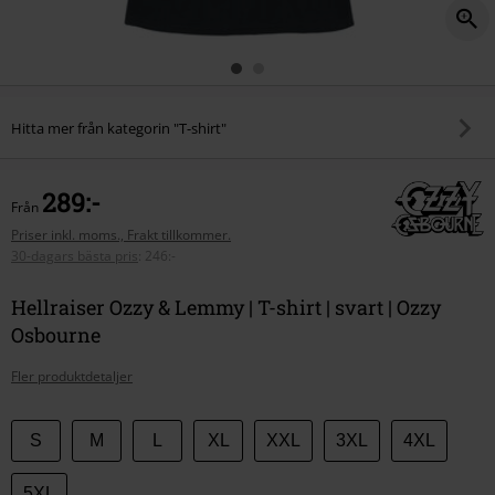
Hitta mer från kategorin "T-shirt"
289:-
Från
Priser inkl. moms., Frakt tillkommer.
30-dagars bästa pris
:
246:-
Hellraiser Ozzy & Lemmy | T-shirt | svart | Ozzy
Osbourne
Fler produktdetaljer
Välj
S
M
L
XL
XXL
3XL
4XL
din
storlek
5XL