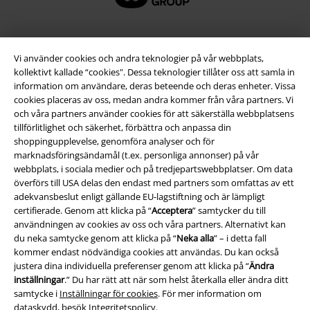
Vi använder cookies och andra teknologier på vår webbplats,
kollektivt kallade “cookies". Dessa teknologier tillåter oss att samla in
information om användare, deras beteende och deras enheter. Vissa
cookies placeras av oss, medan andra kommer från våra partners. Vi
och våra partners använder cookies för att säkerställa webbplatsens
tillförlitlighet och säkerhet, förbättra och anpassa din
shoppingupplevelse, genomföra analyser och för
marknadsföringsändamål (t.ex. personliga annonser) på vår
Juridisk information/Villkor
webbplats, i sociala medier och på tredjepartswebbplatser. Om data
överförs till USA delas den endast med partners som omfattas av ett
Villkor
adekvansbeslut enligt gällande EU-lagstiftning och är lämpligt
certifierade. Genom att klicka på “
Acceptera
” samtycker du till
Om oss
användningen av cookies av oss och våra partners. Alternativt kan
du neka samtycke genom att klicka på “
Neka alla
” – i detta fall
Ladda ner villkoren
kommer endast nödvändiga cookies att användas. Du kan också
justera dina individuella preferenser genom att klicka på “
Ändra
Avfallshantering och miljöskydd
inställningar
.” Du har rätt att när som helst återkalla eller ändra ditt
samtycke i
Inställningar för cookies
. För mer information om
dataskydd, besök
Integritetspolicy
.
Försäkran om överensstämmelse