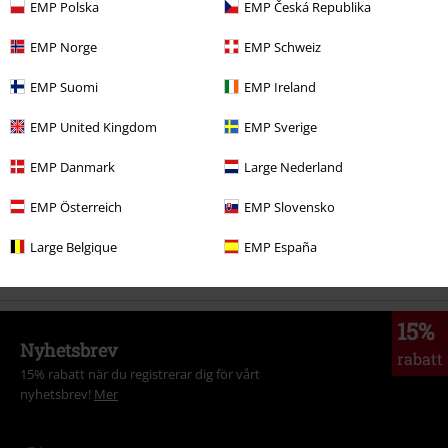
EMP Polska
EMP Česká Republika
EMP Norge
EMP Schweiz
More categories. More options.
Kläder & accessoarer
Toppar
T-Shirtar
EMP Suomi
EMP Ireland
Teman
Svarta kläder
Svarta t-shirts
EMP United Kingdom
EMP Sverige
Plusstorlekar
T-shirts & Toppar
T-shirts
EMP Danmark
Large Nederland
Plusstorlekar
Killar
T-shirts
EMP Österreich
EMP Slovensko
Kläder
T-shirts & Toppar
T-shirts
Large Belgique
EMP España
15%
Nyhetsbrev
rabatt
15% rabatt när du registrerar dig för vårt
nyhetsbrev!
Mer