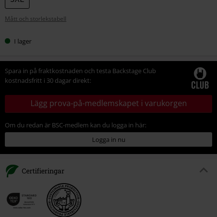
Mått och storlekstabell
I lager
Spara in på fraktkostnaden och testa Backstage Club
kostnadsfritt i 30 dagar direkt:
Lägg prova-på-medlemskapet i varukorgen
Om du redan är BSC-medlem kan du logga in här:
Logga in nu
Certifieringar