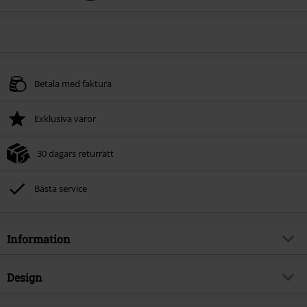
Betala med faktura
Exklusiva varor
30 dagars returrätt
Bästa service
Information
Artikelnummer
603475
Design
Titel
Hellraiser Ozzy & Lemmy