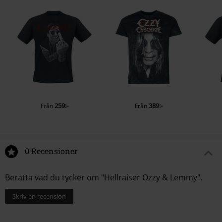
259:-
389:-
Från
Från
0 Recensioner
Berätta vad du tycker om "Hellraiser Ozzy & Lemmy".
Skriv en recension