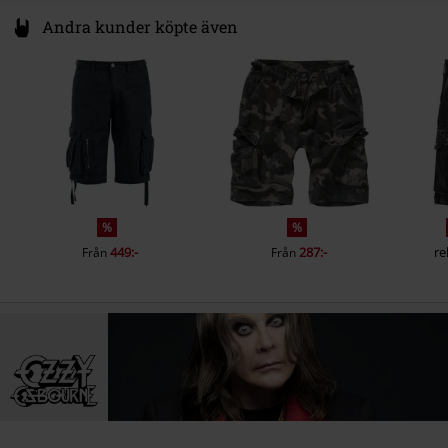
Andra kunder köpte även
%
%
449:-
287:-
re
Från
Från