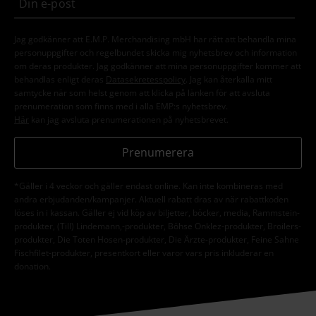
Jag godkänner att E.M.P. Merchandising mbH har rätt att behandla mina
personuppgifter och regelbundet skicka mig nyhetsbrev och information
om deras produkter. Jag godkänner att mina personuppgifter kommer att
behandlas enligt deras
Datasekretesspolicy
. Jag kan återkalla mitt
samtycke när som helst genom att klicka på länken för att avsluta
prenumeration som finns med i alla EMP:s nyhetsbrev.
Här
kan jag avsluta prenumerationen på nyhetsbrevet.
Prenumerera
*Gäller i 4 veckor och gäller endast online. Kan inte kombineras med
andra erbjudanden/kampanjer. Aktuell rabatt dras av när rabattkoden
löses in i kassan. Gäller ej vid köp av biljetter, böcker, media, Rammstein-
produkter, (Till) Lindemann,-produkter, Böhse Onklez-produkter, Broilers-
produkter, Die Toten Hosen-produkter, Die Ärzte-produkter, Feine Sahne
Fischfilet-produkter, presentkort eller varor vars pris inkluderar en
donation.