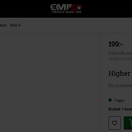
EMP
-
Musik,
Film,
Barn
Rea %
TV
&
Spelmerch
199:-
-
Alternativt
Priser inkl. m
30-dagars bäs
Mode
Higher 
Fler produktde
I lager
Endast 1 kvar 