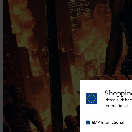
Shopping
Please click he
International
EMP International