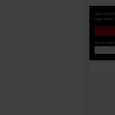
Spara in på f
dagar direkt:
Om du redan 