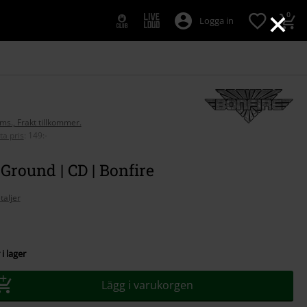
×
0
Logga in
oms., Frakt tillkommer.
ta pris
:
149:-
Ground | CD | Bonfire
taljer
i lager
Lägg i varukorgen