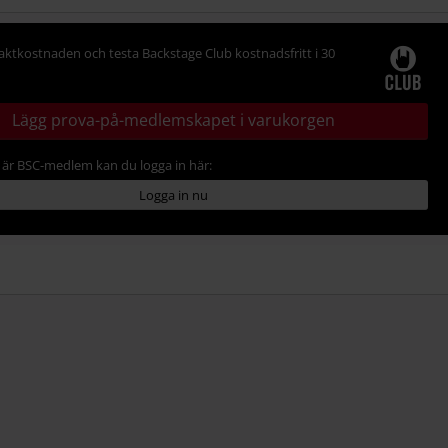
raktkostnaden och testa Backstage Club kostnadsfritt i 30
Lägg prova-på-medlemskapet i varukorgen
är BSC-medlem kan du logga in här:
Logga in nu