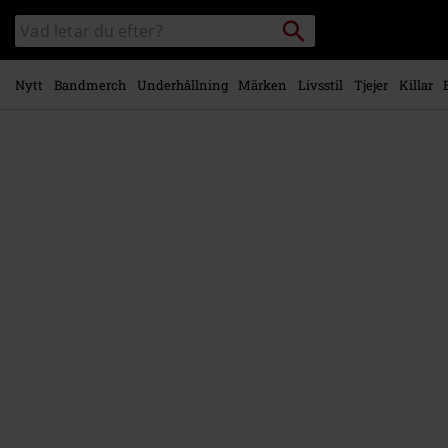
Gå till
Sök
Sök
huvudinnehåll
i
katalogen
Nytt
Bandmerch
Underhållning
Märken
Livsstil
Tjejer
Killar
https://www.emp-
shop.se/p/higher-
ground/580191St.html