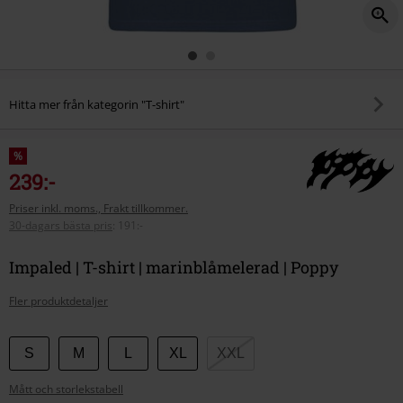
Hitta mer från kategorin "T-shirt"
%
239:-
Priser inkl. moms., Frakt tillkommer.
30-dagars bästa pris
:
191:-
Impaled | T-shirt | marinblåmelerad | Poppy
Fler produktdetaljer
Välj
S
M
L
XL
XXL
din
Mått och storlekstabell
storlek