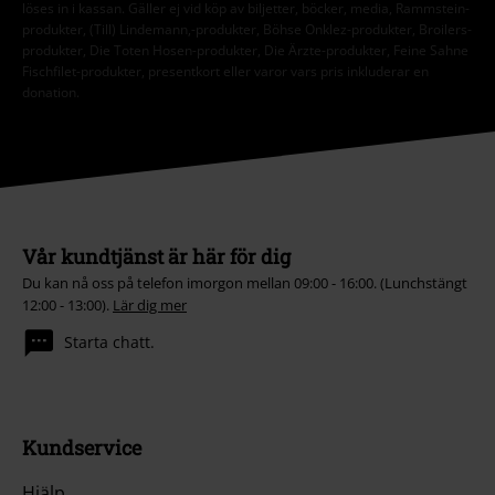
löses in i kassan. Gäller ej vid köp av biljetter, böcker, media, Rammstein-
produkter, (Till) Lindemann,-produkter, Böhse Onklez-produkter, Broilers-
produkter, Die Toten Hosen-produkter, Die Ärzte-produkter, Feine Sahne
Fischfilet-produkter, presentkort eller varor vars pris inkluderar en
donation.
Vår kundtjänst är här för dig
Du kan nå oss på telefon imorgon mellan 09:00 - 16:00. (Lunchstängt
12:00 - 13:00).
Lär dig mer
Starta chatt.
Kundservice
Hjälp