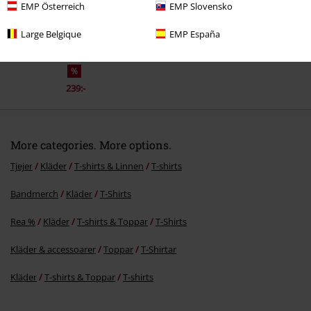
EMP Österreich
EMP Slovensko
Large Belgique
EMP España
%
239:-
More categories. More options.
Tjejer
Kläder
T-shirts & Linnen
T-shirts
Bandmerch
Kläder
T-Shirts
Rea %
Kläder
T-shirts & Toppar
T-Shirts
Kläder & accessoarer
Toppar
T-Shirtar
Kläder
T-shirts & Toppar
T-shirts