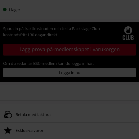
I lager
Spara in på fraktkostnaden och testa Backstage Club
kostnadsfritt i 30 dagar direkt:
Lägg prova-på-medlemskapet i varukorgen
Om du redan är BSC-medlem kan du logga in här:
Logga in nu
Betala med faktura
Exklusiva varor