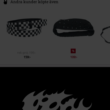
Andra kunder köpte även
%
rek-pris
199:-
159:-
109:-