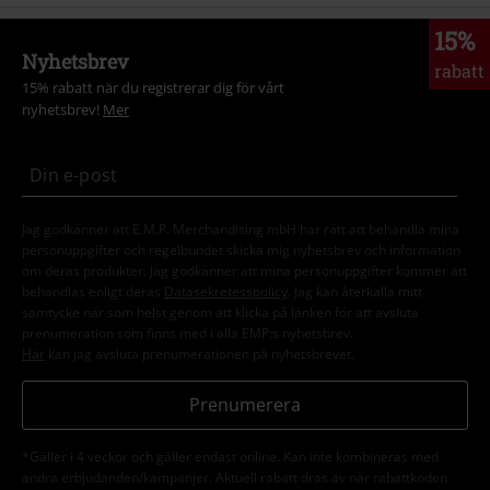
15%
Nyhetsbrev
rabatt
15% rabatt när du registrerar dig för vårt
nyhetsbrev!
Mer
Jag godkänner att E.M.P. Merchandising mbH har rätt att behandla mina
personuppgifter och regelbundet skicka mig nyhetsbrev och information
om deras produkter. Jag godkänner att mina personuppgifter kommer att
behandlas enligt deras
Datasekretesspolicy
. Jag kan återkalla mitt
samtycke när som helst genom att klicka på länken för att avsluta
prenumeration som finns med i alla EMP:s nyhetsbrev.
Här
kan jag avsluta prenumerationen på nyhetsbrevet.
Prenumerera
*Gäller i 4 veckor och gäller endast online. Kan inte kombineras med
andra erbjudanden/kampanjer. Aktuell rabatt dras av när rabattkoden