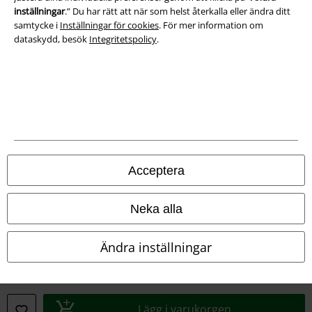
inställningar
.” Du har rätt att när som helst återkalla eller ändra ditt
samtycke i
Inställningar för cookies
. För mer information om
dataskydd, besök
Integritetspolicy
.
A Warner Music Group Company
Acceptera
Neka alla
Ändra inställningar
Juridisk information/Villkor
Villkor
Lägg i varukorgen