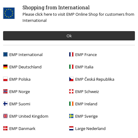
0 Recensioner
Shopping from International
Please click here to visit EMP Online Shop for customers from
Berätta vad du tycker om "Impaled".
International
Skriv en recension
Ok
EMP International
EMP France
EMP Deutschland
EMP Italia
EMP Polska
EMP Česká Republika
EMP Norge
EMP Schweiz
EMP Suomi
EMP Ireland
Senast besökt
EMP United Kingdom
EMP Sverige
EMP Danmark
Large Nederland