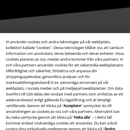
Betalningsmetod
Vi använder cookies och andra teknologier på vår webbplats,
kollektivt kallade “cookies". Dessa teknologier tillåter oss att samla in
information om användare, deras beteende och deras enheter. Vissa
cookies placeras av oss, medan andra kommer från våra partners. Vi
och våra partners använder cookies för att säkerställa webbplatsens
tillförlitlighet och säkerhet, förbättra och anpassa din
Frakt
shoppingupplevelse, genomföra analyser och för
marknadsföringsändamål (t.ex. personliga annonser) på vår
webbplats, i sociala medier och på tredjepartswebbplatser. Om data
överförs till USA delas den endast med partners som omfattas av ett
adekvansbeslut enligt gällande EU-lagstiftning och är lämpligt
certifierade. Genom att klicka på “
Acceptera
” samtycker du till
användningen av cookies av oss och våra partners. Alternativt kan
EMP-appen
du neka samtycke genom att klicka på “
Neka alla
” – i detta fall
Ladda ner EMP-appen nu och ta del av många fördelar!
kommer endast nödvändiga cookies att användas. Du kan också
justera dina individuella preferenser genom att klicka på “
Ändra