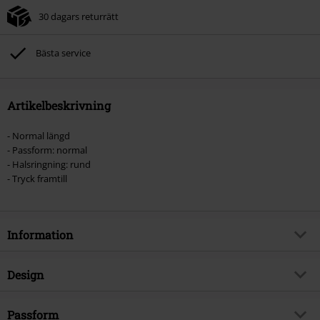
30 dagars returrätt
Bästa service
Artikelbeskrivning
- Normal längd
- Passform: normal
- Halsringning: rund
- Tryck framtill
Information
Artikelnummer
577330
Design
Titel
Impaled
Produkttyp
T-shirt
Musikgenre
Passform
Pop-rock