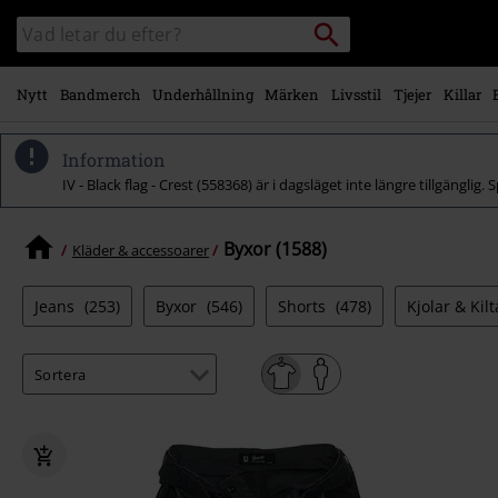
Gå till
Sök
Sök
huvudinnehåll
i
katalogen
Nytt
Bandmerch
Underhållning
Märken
Livsstil
Tjejer
Killar
Information
IV - Black flag - Crest (558368) är i dagsläget inte längre tillgänglig.
Byxor (1588)
Kläder & accessoarer
Jeans
(253)
Byxor
(546)
Shorts
(478)
Kjolar & Kil