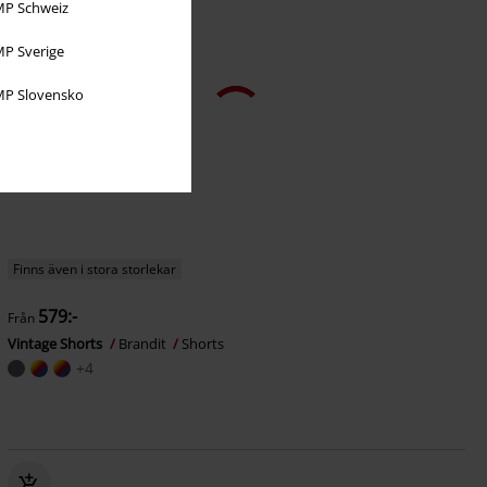
P Schweiz
P Sverige
P Slovensko
Finns även i stora storlekar
579:-
Från
Vintage Shorts
Brandit
Shorts
+4