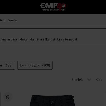
EMP
-
Musik,
Film,
Barn
Rea %
TV
&
Spelmerch
-
 Spana in våra nyheter, du hittar säkert ett bra alternativ!
Alternativt
Mode
tar
(188)
Joggingbyxor
(108)
Storlek
Kön