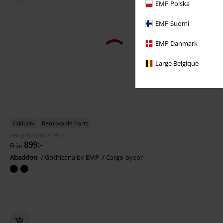
EMP Polska
EMP Suomi
EMP Danmark
Large Belgique
Exklusiv
Removable Parts
rek-pris
Från
1199:-
899:-
Från
Abaddon
Gothicana by EMP
Cargo-byxor