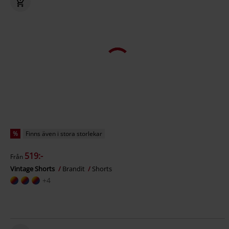
%
Finns även i stora storlekar
519:-
Från
Vintage Shorts
Brandit
Shorts
+4