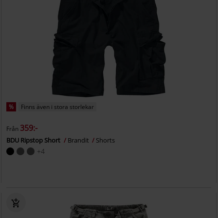
%
Finns även i stora storlekar
359:-
Från
BDU Ripstop Short
Brandit
Shorts
+4