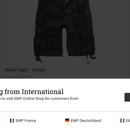
Få kvar i lager
Exklusiv
rek-pris
Från
599:-
519:-
Från
 from International
Army Vintage Shorts
Black Premium by EMP
Shorts
re to visit EMP Online Shop for customers from
EMP France
EMP Deutschland
EM