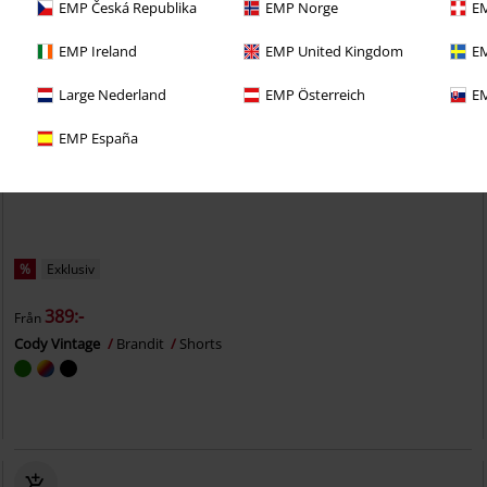
EMP Česká Republika
EMP Norge
EM
EMP Ireland
EMP United Kingdom
EM
Large Nederland
EMP Österreich
EM
EMP España
%
Exklusiv
389:-
Från
Cody Vintage
Brandit
Shorts