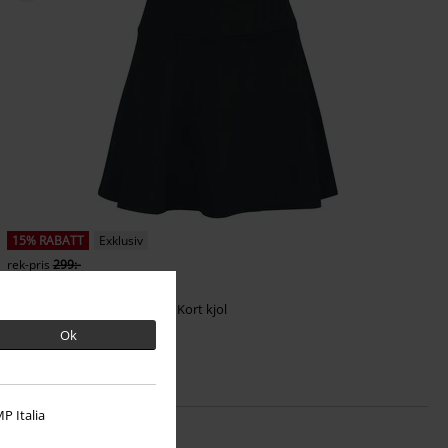
15% RABATT
Exklusiv
rek-pris
299:-
254:-
Circe's Spell
RED by EMP
Kort kjol
Ok
P Italia