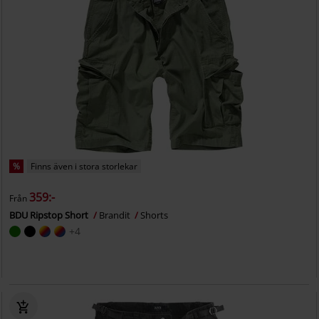
%
Finns även i stora storlekar
359:-
Från
BDU Ripstop Short
Brandit
Shorts
+4