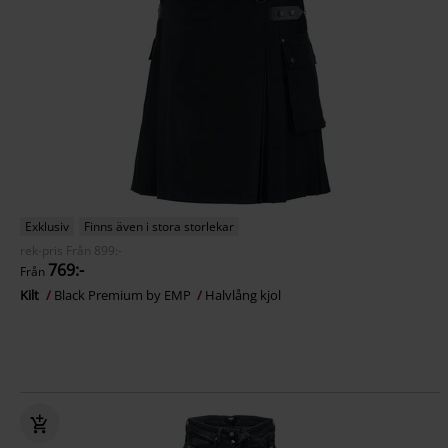
Exklusiv
Finns även i stora storlekar
rek-pris
Från
899:-
769:-
Från
Kilt
Black Premium by EMP
Halvlång kjol