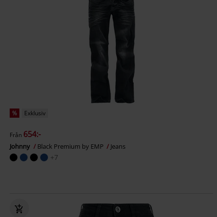
%
Exklusiv
654:-
Från
Johnny
Black Premium by EMP
Jeans
+7