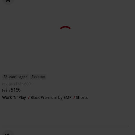
Få kvar i lager
Exklusiv
rek-pris
Från
699:-
519:-
Från
Work 'N' Play
Black Premium by EMP
Shorts