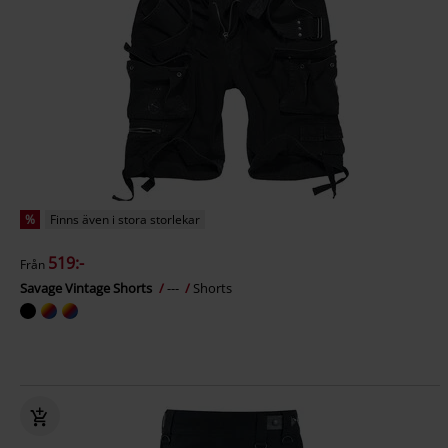
%
Finns även i stora storlekar
519:-
Från
Savage Vintage Shorts
---
Shorts