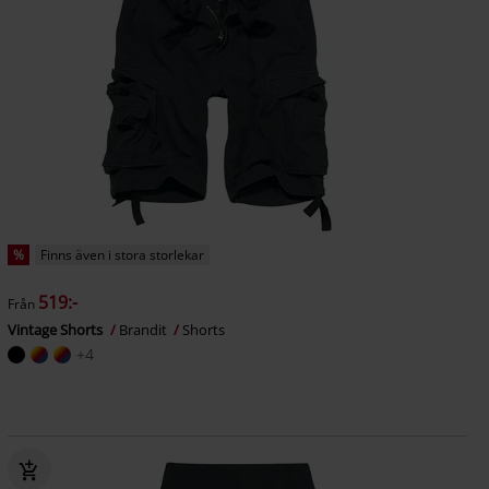
%
Finns även i stora storlekar
519:-
Från
Vintage Shorts
Brandit
Shorts
+4