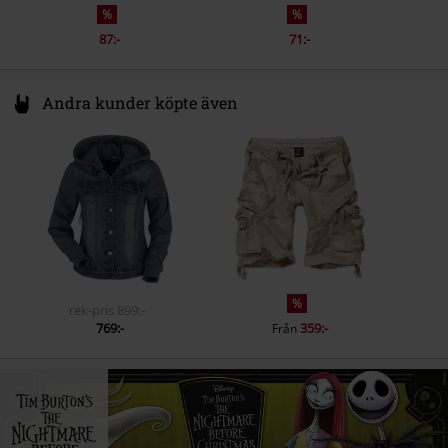
%
%
87:-
71:-
Andra kunder köpte även
%
rek-pris
899:-
769:-
359:-
Från