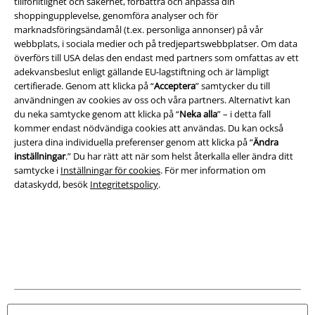
tillförlitlighet och säkerhet, förbättra och anpassa din
Juridisk information/Villkor
shoppingupplevelse, genomföra analyser och för
marknadsföringsändamål (t.ex. personliga annonser) på vår
Villkor
webbplats, i sociala medier och på tredjepartswebbplatser. Om data
överförs till USA delas den endast med partners som omfattas av ett
adekvansbeslut enligt gällande EU-lagstiftning och är lämpligt
Om oss
certifierade. Genom att klicka på “
Acceptera
” samtycker du till
användningen av cookies av oss och våra partners. Alternativt kan
Ladda ner villkoren
du neka samtycke genom att klicka på “
Neka alla
” – i detta fall
kommer endast nödvändiga cookies att användas. Du kan också
Avfallshantering och miljöskydd
justera dina individuella preferenser genom att klicka på “
Ändra
inställningar
.” Du har rätt att när som helst återkalla eller ändra ditt
Försäkran om överensstämmelse
samtycke i
Inställningar för cookies
. För mer information om
dataskydd, besök
Integritetspolicy
.
Information om tillgänglighet
Inställningar för cookies
Bekräfta ångrat köp
Alla priser inkl. moms.
Fraktkostnad tillkommer.
© 1986-2026 E.M.P. Merchandising HGmbH