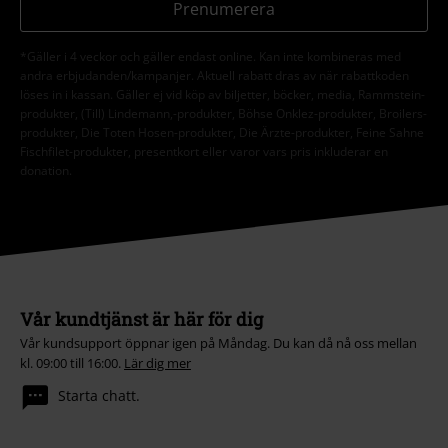
Prenumerera
*Gäller i 4 veckor och gäller endast online. Kan inte kombineras med
andra erbjudanden/kampanjer. Aktuell rabatt dras av när rabattkoden
löses in i kassan. Gäller ej vid köp av biljetter, böcker, media, Rammstein-
produkter, (Till) Lindemann,-produkter, Böhse Onklez-produkter, Broilers-
produkter, Die Toten Hosen-produkter, Die Ärzte-produkter, Feine Sahne
Fischfilet-produkter, presentkort eller varor vars pris inkluderar en
donation.
Vår kundtjänst är här för dig
Vår kundsupport öppnar igen på Måndag. Du kan då nå oss mellan
kl. 09:00 till 16:00.
Lär dig mer
Starta chatt.