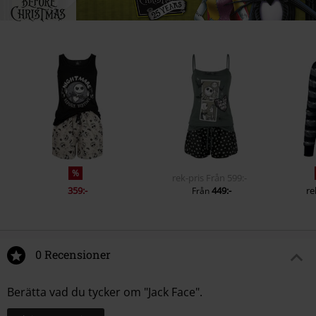
%
rek-pris
Från
599:-
359:-
449:-
re
Från
0 Recensioner
Berätta vad du tycker om "Jack Face".