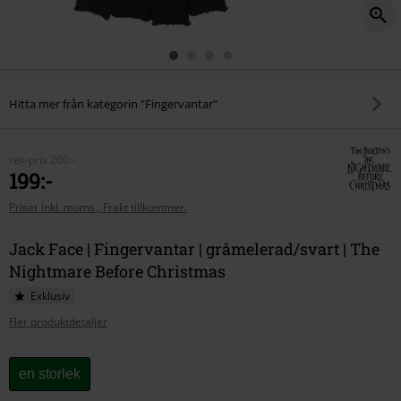
Hitta mer från kategorin "Fingervantar"
rek-pris
200:-
199:-
Priser inkl. moms., Frakt tillkommer.
Jack Face | Fingervantar | gråmelerad/svart | The
Nightmare Before Christmas
Exklusiv
Fler produktdetaljer
Välj
en storlek
din