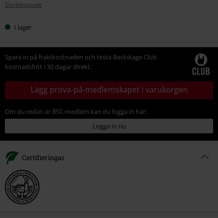
Storleksguide
storlek
I lager
Spara in på fraktkostnaden och testa Backstage Club
kostnadsfritt i 30 dagar direkt:
Lägg prova-på-medlemskapet i varukorgen
Om du redan är BSC-medlem kan du logga in här:
Logga in nu
Certifieringar