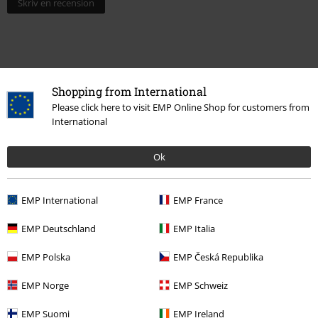
Skriv en recension
Shopping from International
Please click here to visit EMP Online Shop for customers from
International
Ok
More categories. More options.
EMP International
EMP France
Accessoarer
Handskar
Torgvantar
EMP Deutschland
EMP Italia
Film & TV
Disney
Disney Presenter
EMP Polska
EMP Česká Republika
Film & TV
Disney
Accessoarer
Handskar
EMP Norge
EMP Schweiz
Film & TV
Film & TV
Filmer
Accessoarer
EMP Suomi
EMP Ireland