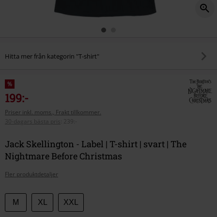
Hitta mer från kategorin "T-shirt"
%
199:-
Priser inkl. moms., Frakt tillkommer.
30-dagars bästa pris
:
239:-
Jack Skellington - Label | T-shirt | svart | The
Nightmare Before Christmas
Fler produktdetaljer
Välj
M
XL
XXL
din