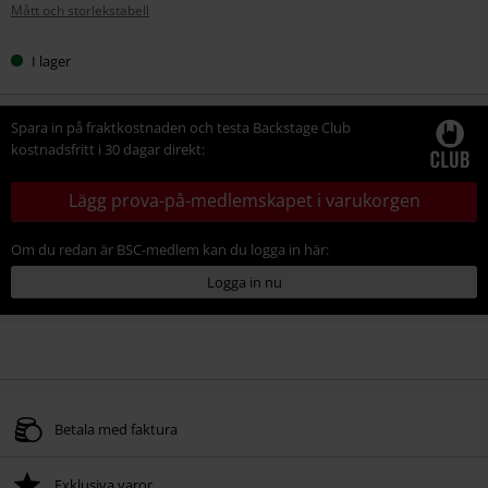
Mått och storlekstabell
storlek
I lager
Spara in på fraktkostnaden och testa Backstage Club
kostnadsfritt i 30 dagar direkt:
Lägg prova-på-medlemskapet i varukorgen
Om du redan är BSC-medlem kan du logga in här:
Logga in nu
Betala med faktura
Exklusiva varor