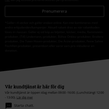
Prenumerera
*Gäller i 4 veckor och gäller endast online. Kan inte kombineras med
andra erbjudanden/kampanjer. Aktuell rabatt dras av när rabattkoden
löses in i kassan. Gäller ej vid köp av biljetter, böcker, media, Rammstein-
produkter, (Till) Lindemann,-produkter, Böhse Onklez-produkter, Broilers-
produkter, Die Toten Hosen-produkter, Die Ärzte-produkter, Feine Sahne
Fischfilet-produkter, presentkort eller varor vars pris inkluderar en
donation.
Vår kundtjänst är här för dig
Vår kundtjänst är öppen idag mellan 09:00 -16:00. (Lunchstängt 12:00
- 13:00).
Lär dig mer
Starta chatt.