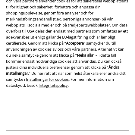
och våra partners använder cookies för att säkerställa webbplatsens
tillförlitlighet och säkerhet, förbättra och anpassa din
shoppingupplevelse, genomföra analyser och för
Juridisk information/Villkor
marknadsföringsändamål (t.ex. personliga annonser) på vår
webbplats, i sociala medier och på tredjepartswebbplatser. Om data
Villkor
överförs till USA delas den endast med partners som omfattas av ett
adekvansbeslut enligt gällande EU-lagstiftning och är lämpligt
Om oss
certifierade. Genom att klicka på “
Acceptera
” samtycker du till
användningen av cookies av oss och våra partners. Alternativt kan
du neka samtycke genom att klicka på “
Neka alla
” – i detta fall
Ladda ner villkoren
kommer endast nödvändiga cookies att användas. Du kan också
justera dina individuella preferenser genom att klicka på “
Ändra
Avfallshantering och miljöskydd
inställningar
.” Du har rätt att när som helst återkalla eller ändra ditt
samtycke i
Inställningar för cookies
. För mer information om
Försäkran om överensstämmelse
dataskydd, besök
Integritetspolicy
.
Information om tillgänglighet
Inställningar för cookies
Bekräfta ångrat köp