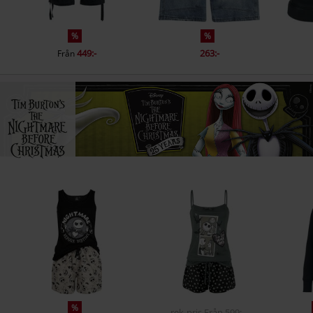
%
%
449:-
263:-
Från
%
rek-pris
Från
599:-