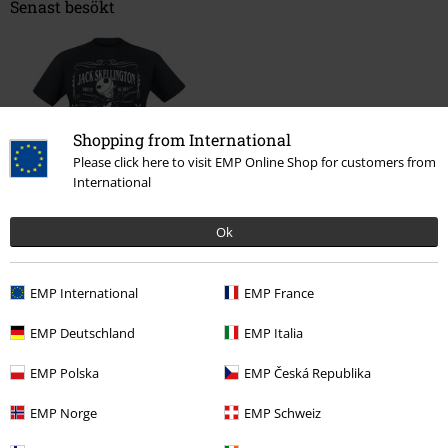
Senast besökt
Shopping from International
Please click here to visit EMP Online Shop for customers from
International
%
199:-
Ok
EMP International
EMP France
More categories. More options.
EMP Deutschland
EMP Italia
Film & TV
Plusstorlekar
EMP Polska
EMP Česká Republika
Film & TV
Kläder
T-shirts & Toppar
T-shirts
EMP Norge
EMP Schweiz
Film & TV
Disney
Film & TV
The Nightmare Before Christmas
Kläder
T-shirts & Toppar
T-shirts