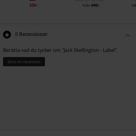
359:-
449:-
re
Från
0 Recensioner
Berätta vad du tycker om "Jack Skellington - Label".
Skriv en recension