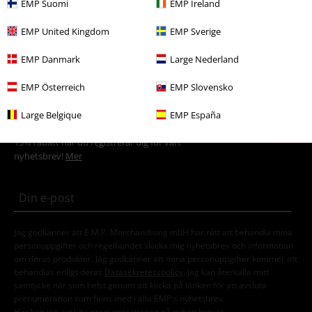
EMP Suomi
EMP Ireland
Film & TV
Film & TV
Tim Burton
Kläder
EMP United Kingdom
EMP Sverige
Plusstorlekar
Killar
T-shirts
EMP Danmark
Large Nederland
EMP Österreich
EMP Slovensko
15%
Large Belgique
EMP España
Nyhetsbrev
rabatt
15% rabatt när du registrerar dig för vårt
nyhetsbrev!
Mer
Jag godkänner att E.M.P. Merchandising mbH har rätt att behandla mina
personuppgifter och regelbundet skicka mig nyhetsbrev och information
om deras produkter. Jag godkänner att mina personuppgifter kommer att
behandlas enligt deras
Datasekretesspolicy
. Jag kan återkalla mitt
samtycke när som helst genom att klicka på länken för att avsluta
prenumeration som finns med i alla EMP:s nyhetsbrev.
Här
kan jag avsluta prenumerationen på nyhetsbrevet.