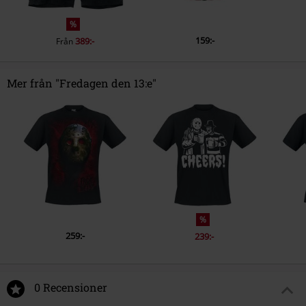
%
159:-
389:-
Från
Mer från "Fredagen den 13:e"
%
259:-
239:-
0 Recensioner