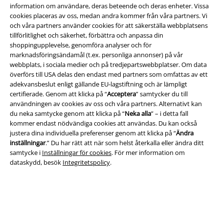
information om användare, deras beteende och deras enheter. Vissa
cookies placeras av oss, medan andra kommer från våra partners. Vi
och våra partners använder cookies för att säkerställa webbplatsens
Juridisk information/Villkor
tillförlitlighet och säkerhet, förbättra och anpassa din
shoppingupplevelse, genomföra analyser och för
Villkor
marknadsföringsändamål (t.ex. personliga annonser) på vår
webbplats, i sociala medier och på tredjepartswebbplatser. Om data
Om oss
överförs till USA delas den endast med partners som omfattas av ett
adekvansbeslut enligt gällande EU-lagstiftning och är lämpligt
Ladda ner villkoren
certifierade. Genom att klicka på “
Acceptera
” samtycker du till
användningen av cookies av oss och våra partners. Alternativt kan
du neka samtycke genom att klicka på “
Neka alla
” – i detta fall
Avfallshantering och miljöskydd
kommer endast nödvändiga cookies att användas. Du kan också
justera dina individuella preferenser genom att klicka på “
Ändra
Försäkran om överensstämmelse
inställningar
.” Du har rätt att när som helst återkalla eller ändra ditt
samtycke i
Inställningar för cookies
. För mer information om
Information om tillgänglighet
dataskydd, besök
Integritetspolicy
.
Inställningar för cookies
Bekräfta ångrat köp