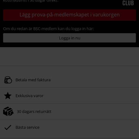
Lägg prova-på-medlemskapet i varukorgen
Om du redan är BSC-medlem kan du logga in här:
Logga in nu
Betala med faktura
Exklusiva varor
30 dagars returrätt
Bästa service