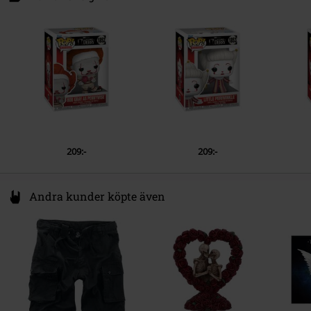
1077 XV Amsterdam
Netherlands
www.funko.com
209:-
209:-
Andra kunder köpte även