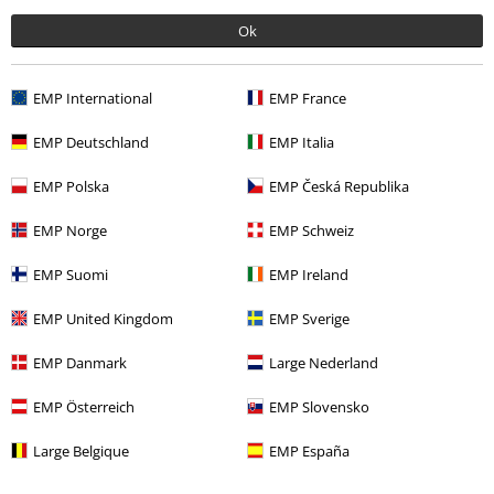
Ok
Film & TV
Hushållsartiklar
Film & TV
Figurer
EMP International
EMP France
EMP Deutschland
EMP Italia
15%
EMP Polska
EMP Česká Republika
Nyhetsbrev
rabatt
15% rabatt när du registrerar dig för vårt
EMP Norge
EMP Schweiz
nyhetsbrev!
Mer
EMP Suomi
EMP Ireland
EMP United Kingdom
EMP Sverige
EMP Danmark
Large Nederland
Jag godkänner att E.M.P. Merchandising mbH har rätt att behandla mina
personuppgifter och regelbundet skicka mig nyhetsbrev och information
EMP Österreich
EMP Slovensko
om deras produkter. Jag godkänner att mina personuppgifter kommer att
behandlas enligt deras
Datasekretesspolicy
. Jag kan återkalla mitt
Large Belgique
EMP España
samtycke när som helst genom att klicka på länken för att avsluta
prenumeration som finns med i alla EMP:s nyhetsbrev.