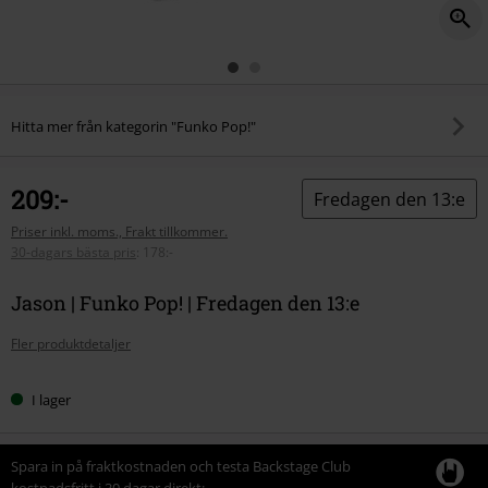
Hitta mer från kategorin "Funko Pop!"
209:-
Fredagen den 13:e
Priser inkl. moms., Frakt tillkommer.
30-dagars bästa pris
:
178:-
Jason | Funko Pop! | Fredagen den 13:e
Fler produktdetaljer
I lager
Spara in på fraktkostnaden och testa Backstage Club
kostnadsfritt i 30 dagar direkt: