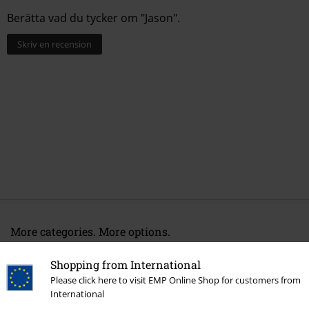
Berätta vad du tycker om "Jason".
Skriv en recension
More categories. More options.
Underhållning
Shopping from International
Please click here to visit EMP Online Shop for customers from
Film & TV
Film & TV
Filmer
Figurer
International
Film & TV
Funko Pop!