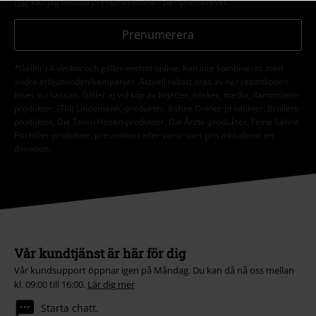
Här
kan jag avsluta prenumerationen på nyhetsbrevet.
Prenumerera
*Gäller i 4 veckor och gäller endast online. Kan inte kombineras med
andra erbjudanden/kampanjer. Aktuell rabatt dras av när rabattkoden
löses in i kassan. Gäller ej vid köp av biljetter, böcker, media, Rammstein-
produkter, (Till) Lindemann,-produkter, Böhse Onklez-produkter, Broilers-
produkter, Die Toten Hosen-produkter, Die Ärzte-produkter, Feine Sahne
Fischfilet-produkter, presentkort eller varor vars pris inkluderar en
donation.
Vår kundtjänst är här för dig
Vår kundsupport öppnar igen på Måndag. Du kan då nå oss mellan
kl. 09:00 till 16:00.
Lär dig mer
Starta chatt.