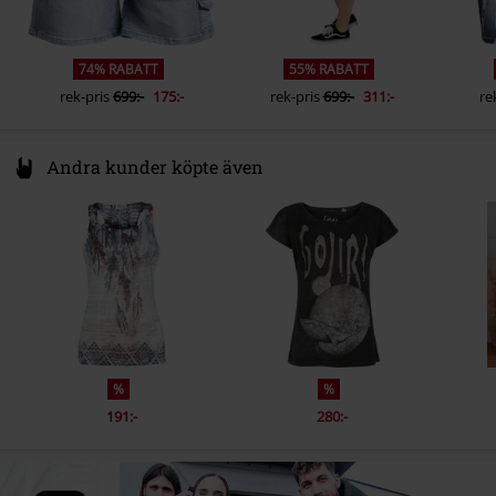
74% RABATT
55% RABATT
rek-pris
699:-
175:-
rek-pris
699:-
311:-
re
Andra kunder köpte även
%
%
191:-
280:-