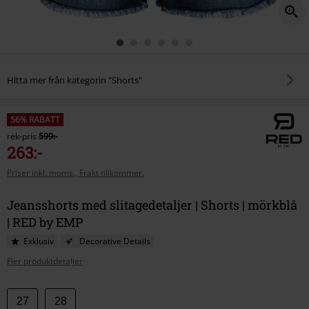
Hitta mer från kategorin "Shorts"
56% RABATT
rek-pris
599:-
263:-
Priser inkl. moms., Frakt tillkommer.
Jeansshorts med slitagedetaljer | Shorts | mörkblå
| RED by EMP
Exklusiv
Decorative Details
Fler produktdetaljer
Välj
27
28