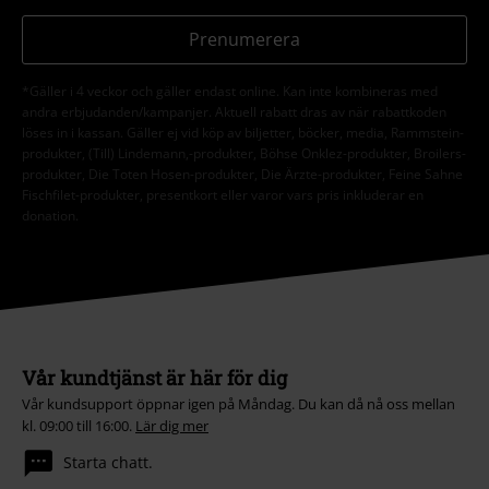
Prenumerera
*Gäller i 4 veckor och gäller endast online. Kan inte kombineras med
andra erbjudanden/kampanjer. Aktuell rabatt dras av när rabattkoden
löses in i kassan. Gäller ej vid köp av biljetter, böcker, media, Rammstein-
produkter, (Till) Lindemann,-produkter, Böhse Onklez-produkter, Broilers-
produkter, Die Toten Hosen-produkter, Die Ärzte-produkter, Feine Sahne
Fischfilet-produkter, presentkort eller varor vars pris inkluderar en
donation.
Vår kundtjänst är här för dig
Vår kundsupport öppnar igen på Måndag. Du kan då nå oss mellan
kl. 09:00 till 16:00.
Lär dig mer
Starta chatt.