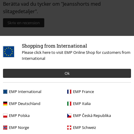
Berätta vad du tycker om "Jeansshorts med
slitagedetaljer".
Skriv en recension
Shopping from International
Please click here to visit EMP Online Shop for customers from
International
Ok
EMP International
EMP France
More categories. More options.
EMP Deutschland
EMP Italia
Kläder & accessoarer
Byxor
Shorts
EMP Polska
EMP Česká Republika
Teman
Festivaler & Konserter
Kläder
Festivalbyxor
EMP Norge
EMP Schweiz
Teman
Festivaler & Konserter
Kläder
Festivalshorts