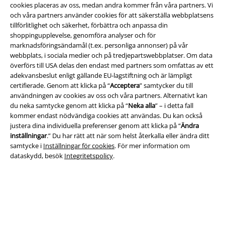
cookies placeras av oss, medan andra kommer från våra partners. Vi
och våra partners använder cookies för att säkerställa webbplatsens
Juridisk information/Villkor
tillförlitlighet och säkerhet, förbättra och anpassa din
shoppingupplevelse, genomföra analyser och för
Villkor
marknadsföringsändamål (t.ex. personliga annonser) på vår
webbplats, i sociala medier och på tredjepartswebbplatser. Om data
överförs till USA delas den endast med partners som omfattas av ett
Om oss
adekvansbeslut enligt gällande EU-lagstiftning och är lämpligt
certifierade. Genom att klicka på “
Acceptera
” samtycker du till
Ladda ner villkoren
användningen av cookies av oss och våra partners. Alternativt kan
du neka samtycke genom att klicka på “
Neka alla
” – i detta fall
Avfallshantering och miljöskydd
kommer endast nödvändiga cookies att användas. Du kan också
justera dina individuella preferenser genom att klicka på “
Ändra
Försäkran om överensstämmelse
inställningar
.” Du har rätt att när som helst återkalla eller ändra ditt
samtycke i
Inställningar för cookies
. För mer information om
dataskydd, besök
Integritetspolicy
.
Information om tillgänglighet
Inställningar för cookies
Bekräfta ångrat köp
Alla priser inkl. moms.
Fraktkostnad tillkommer.