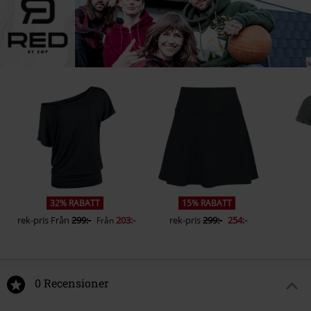
32% RABATT
15% RABATT
rek-pris
Från
299:-
203:-
rek-pris
299:-
254:-
Från
0 Recensioner