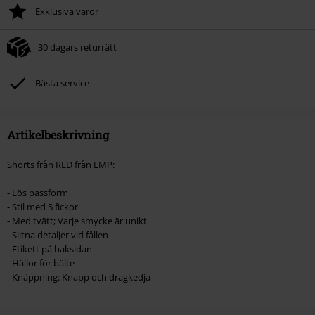
Exklusiva varor
30 dagars returrätt
Bästa service
Artikelbeskrivning
Shorts från RED från EMP:
- Lös passform
- Stil med 5 fickor
- Med tvätt; Varje smycke är unikt
- Slitna detaljer vid fållen
- Etikett på baksidan
- Hällor för bälte
- Knäppning: Knapp och dragkedja