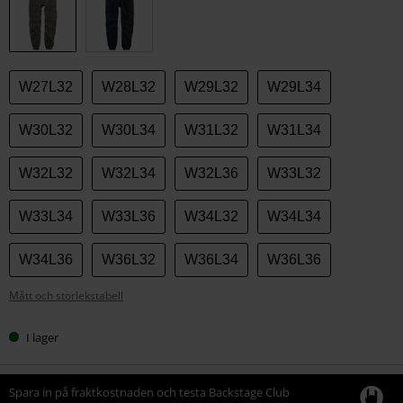
storlek
W27L32
W28L32
W29L32
W29L34
W30L32
W30L34
W31L32
W31L34
W32L32
W32L34
W32L36
W33L32
W33L34
W33L36
W34L32
W34L34
W34L36
W36L32
W36L34
W36L36
Mått och storlekstabell
I lager
Spara in på fraktkostnaden och testa Backstage Club