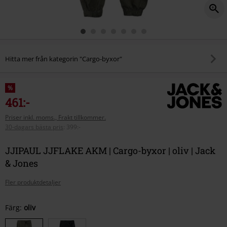
Hitta mer från kategorin "Cargo-byxor"
%
461:-
Priser inkl. moms., Frakt tillkommer.
30-dagars bästa pris
:
399:-
JJIPAUL JJFLAKE AKM | Cargo-byxor | oliv | Jack
& Jones
Fler produktdetaljer
Välj
Färg:
oliv
din