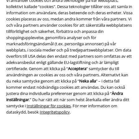
Vi använder cookies och andra teknologier på vår webbplats,
kollektivt kallade “cookies". Dessa teknologier tillåter oss att samla in
information om användare, deras beteende och deras enheter. Vissa
cookies placeras av oss, medan andra kommer från våra partners. Vi
och våra partners använder cookies för att säkerställa webbplatsens
tillförlitlighet och säkerhet, förbättra och anpassa din
shoppingupplevelse, genomföra analyser och för
marknadsföringsändamål (t.ex. personliga annonser) på vår
Juridisk information/Villkor
webbplats, i sociala medier och på tredjepartswebbplatser. Om data
överförs till USA delas den endast med partners som omfattas av ett
Villkor
adekvansbeslut enligt gällande EU-lagstiftning och är lämpligt
certifierade. Genom att klicka på “
Acceptera
” samtycker du till
Om oss
användningen av cookies av oss och våra partners. Alternativt kan
du neka samtycke genom att klicka på “
Neka alla
” – i detta fall
Ladda ner villkoren
kommer endast nödvändiga cookies att användas. Du kan också
justera dina individuella preferenser genom att klicka på “
Ändra
Avfallshantering och miljöskydd
inställningar
.” Du har rätt att när som helst återkalla eller ändra ditt
samtycke i
Inställningar för cookies
. För mer information om
dataskydd, besök
Integritetspolicy
.
Försäkran om överensstämmelse
Information om tillgänglighet