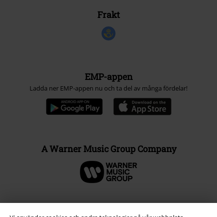
Frakt
EMP-appen
Ladda ner EMP-appen nu och ta del av många fördelar!
A Warner Music Group Company