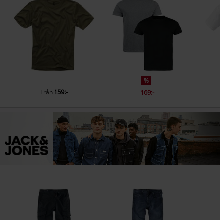
%
159:-
Från
169:-