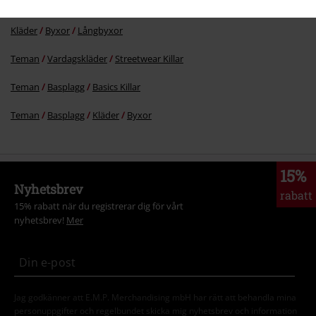
Kläder
Byxor
Cargobyxor
Kläder
Byxor
Långbyxor
Teman
Vardagskläder
Streetwear Killar
Teman
Basplagg
Basics Killar
Teman
Basplagg
Kläder
Byxor
15%
Nyhetsbrev
rabatt
15% rabatt när du registrerar dig för vårt
nyhetsbrev!
Mer
Jag godkänner att E.M.P. Merchandising mbH har rätt att behandla mina
personuppgifter och regelbundet skicka mig nyhetsbrev och information