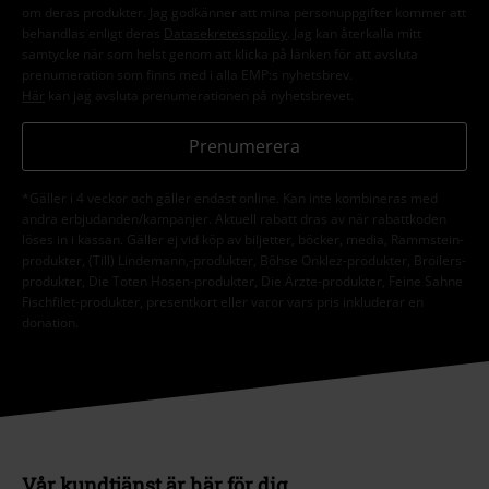
om deras produkter. Jag godkänner att mina personuppgifter kommer att
behandlas enligt deras
Datasekretesspolicy
. Jag kan återkalla mitt
samtycke när som helst genom att klicka på länken för att avsluta
prenumeration som finns med i alla EMP:s nyhetsbrev.
Här
kan jag avsluta prenumerationen på nyhetsbrevet.
Prenumerera
*Gäller i 4 veckor och gäller endast online. Kan inte kombineras med
andra erbjudanden/kampanjer. Aktuell rabatt dras av när rabattkoden
löses in i kassan. Gäller ej vid köp av biljetter, böcker, media, Rammstein-
produkter, (Till) Lindemann,-produkter, Böhse Onklez-produkter, Broilers-
produkter, Die Toten Hosen-produkter, Die Ärzte-produkter, Feine Sahne
Fischfilet-produkter, presentkort eller varor vars pris inkluderar en
donation.
Vår kundtjänst är här för dig