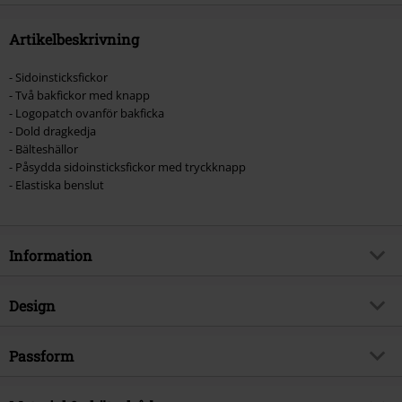
Artikelbeskrivning
- Sidoinsticksfickor
- Två bakfickor med knapp
- Logopatch ovanför bakficka
- Dold dragkedja
- Bälteshällor
- Påsydda sidoinsticksfickor med tryckknapp
- Elastiska benslut
Information
Artikelnummer
514109
Design
Titel
JJIPAUL JJFLAKE AKM
Produkttyp
Cargo-byxor
Brand
Passform
Jack & Jones
Mönster
plain
Produktämne
Basplagg, Streetwear
Passform
Slim Fit