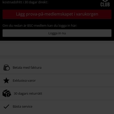
kostnadsfritt i 30 dagar direkt:
Lägg prova-på-medlemskapet i varukorgen
Om du redan är BSC-medlem kan du logga in här:
Logga in nu
Betala med faktura
Exklusiva varor
30 dagars returrätt
Bästa service