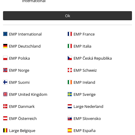
International
Ok
EMP International
EMP France
Senast besökt
EMP Deutschland
EMP Italia
EMP Polska
EMP Česká Republika
EMP Norge
EMP Schweiz
EMP Suomi
EMP Ireland
EMP United Kingdom
EMP Sverige
%
461:-
EMP Danmark
Large Nederland
EMP Österreich
EMP Slovensko
More categories. More options.
Large Belgique
EMP España