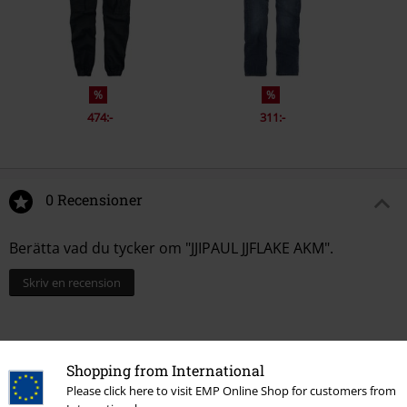
%
%
474:-
311:-
0 Recensioner
Berätta vad du tycker om "JJIPAUL JJFLAKE AKM".
Skriv en recension
Shopping from International
Please click here to visit EMP Online Shop for customers from