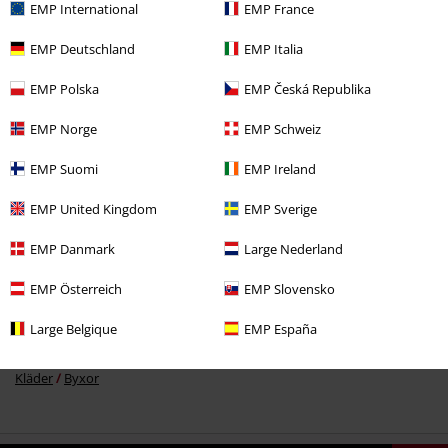
EMP International
EMP France
EMP Deutschland
EMP Italia
769:-
EMP Polska
EMP Česká Republika
EMP Norge
EMP Schweiz
More categories. More options.
EMP Suomi
EMP Ireland
Klädmärken
Märken från EMP
Black Premium by EMP
Byxor
Jeans
EMP United Kingdom
EMP Sverige
Teman
Basplagg
Basics Killar
EMP Danmark
Large Nederland
Klädmärken
Märken från EMP
Byxor
Jeans
EMP Österreich
EMP Slovensko
Teman
Festivaler & Konserter
Kläder
Festivalbyxor
Large Belgique
EMP España
Klädmärken
Märken från EMP
Killar
Black Premium by EMP
Kläder
Byxor