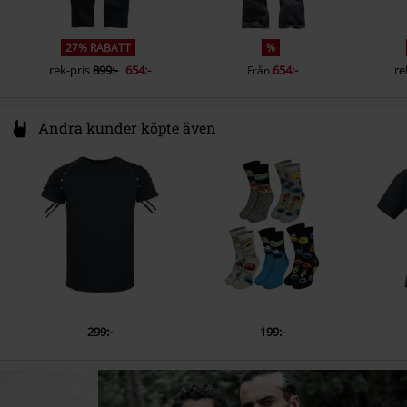
27% RABATT
%
rek-pris
899:-
654:-
654:-
re
Från
Andra kunder köpte även
299:-
199:-