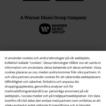
A Warner Music Group Company
Vi använder cookies och andra teknologier på vår webbplats,
kollektivt kallade “cookies". Dessa teknologier tillåter oss att samla in
information om användare, deras beteende och deras enheter. Vissa
cookies placeras av oss, medan andra kommer från våra partners. Vi
och våra partners använder cookies för att säkerställa webbplatsens
tillförlitlighet och säkerhet, förbättra och anpassa din
Juridisk information/Villkor
shoppingupplevelse, genomföra analyser och för
marknadsföringsändamål (t.ex. personliga annonser) på vår
Villkor
webbplats, i sociala medier och på tredjepartswebbplatser. Om data
överförs till USA delas den endast med partners som omfattas av ett
Om oss
adekvansbeslut enligt gällande EU-lagstiftning och är lämpligt