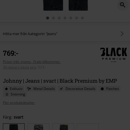
Hitta mer från kategorin "Jeans"
769:-
Priser inkl. moms., Frakt tillkommer.
30-dagars bästa pris
:
523:-
Johnny | Jeans | svart | Black Premium by EMP
Exklusiv
Metal Details
Decorative Details
Patches
Snörning
Fler produktdetaljer
Välj
Färg:
svart
din