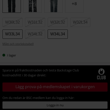
storlek
+8
W30L32
W31L32
W32L32
W32L34
W33L34
W34L32
W34L34
Mått och storlekstabell
I lager
Spara in på fraktkostnaden och testa Backstage Club
kostnadsfritt i 30 dagar direkt:
Lägg prova-på-medlemskapet i varukorgen
Om du redan är BSC-medlem kan du logga in här:
Logga in nu