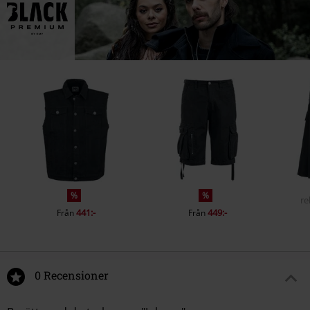
%
%
re
441:-
449:-
Från
Från
0 Recensioner