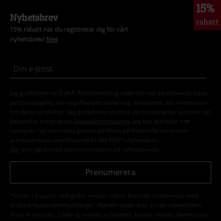
15%
Nyhetsbrev
rabatt
15% rabatt när du registrerar dig för vårt
nyhetsbrev!
Mer
Jag godkänner att E.M.P. Merchandising mbH har rätt att behandla mina
personuppgifter och regelbundet skicka mig nyhetsbrev och information
om deras produkter. Jag godkänner att mina personuppgifter kommer att
behandlas enligt deras
Datasekretesspolicy
. Jag kan återkalla mitt
samtycke när som helst genom att klicka på länken för att avsluta
prenumeration som finns med i alla EMP:s nyhetsbrev.
Här
kan jag avsluta prenumerationen på nyhetsbrevet.
Prenumerera
*Gäller i 4 veckor och gäller endast online. Kan inte kombineras med
andra erbjudanden/kampanjer. Aktuell rabatt dras av när rabattkoden
löses in i kassan. Gäller ej vid köp av biljetter, böcker, media, Rammstein-