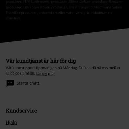
produkter, (Till) Lindemann,-produkter, Böhse Onklez-produkter, Broilers-
produkter, Die Toten Hosen-produkter, Die Ärzte-produkter, Feine Sahne
Fischfilet-produkter, presentkort eller varor vars pris inkluderar en
donation.
Vår kundtjänst är här för dig
Vår kundsupport öppnar igen på Måndag. Du kan då nå oss mellan
kl. 09:00 till 16:00.
Lär dig mer
Starta chatt.
Kundservice
Hjälp