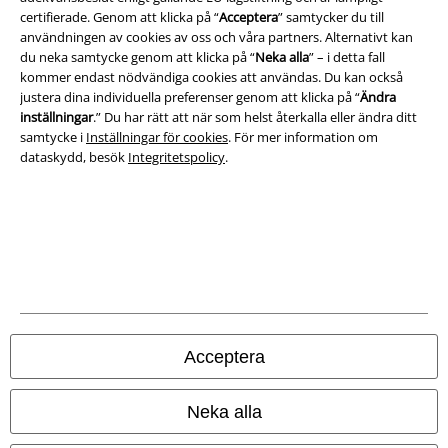
certifierade. Genom att klicka på “
Acceptera
” samtycker du till
användningen av cookies av oss och våra partners. Alternativt kan
Ladda ner villkoren
du neka samtycke genom att klicka på “
Neka alla
” – i detta fall
kommer endast nödvändiga cookies att användas. Du kan också
Avfallshantering och miljöskydd
justera dina individuella preferenser genom att klicka på “
Ändra
inställningar
.” Du har rätt att när som helst återkalla eller ändra ditt
Försäkran om överensstämmelse
samtycke i
Inställningar för cookies
. För mer information om
dataskydd, besök
Integritetspolicy
.
Information om tillgänglighet
Inställningar för cookies
Bekräfta ångrat köp
Alla priser inkl. moms.
Fraktkostnad tillkommer.
© 1986-2026 E.M.P. Merchandising HGmbH
Acceptera
Neka alla
Våra onlinebutiker