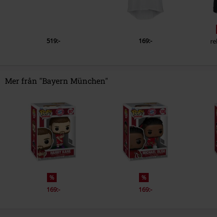
519:-
169:-
re
Mer från "Bayern München"
%
%
169:-
169:-