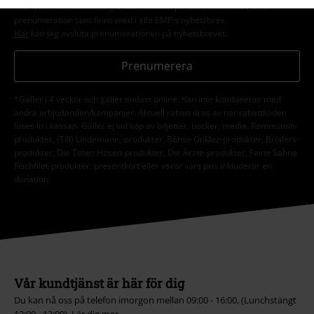
samtycke när som helst genom att klicka på länken för att avsluta
prenumeration som finns med i alla EMP:s nyhetsbrev.
Här
kan jag avsluta prenumerationen på nyhetsbrevet.
Prenumerera
*Gäller i 4 veckor och gäller endast online. Kan inte kombineras med
andra erbjudanden/kampanjer. Aktuell rabatt dras av när rabattkoden
löses in i kassan. Gäller ej vid köp av biljetter, böcker, media, Rammstein-
produkter, (Till) Lindemann,-produkter, Böhse Onklez-produkter, Broilers-
produkter, Die Toten Hosen-produkter, Die Ärzte-produkter, Feine Sahne
Fischfilet-produkter, presentkort eller varor vars pris inkluderar en
donation.
Vår kundtjänst är här för dig
Du kan nå oss på telefon imorgon mellan 09:00 - 16:00. (Lunchstängt