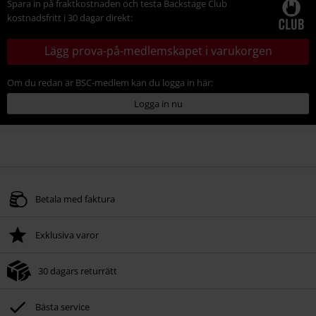
Spara in på fraktkostnaden och testa Backstage Club
kostnadsfritt i 30 dagar direkt:
Lägg prova-på-medlemskapet i varukorgen
Om du redan är BSC-medlem kan du logga in här:
Logga in nu
Betala med faktura
Exklusiva varor
30 dagars returrätt
Bästa service