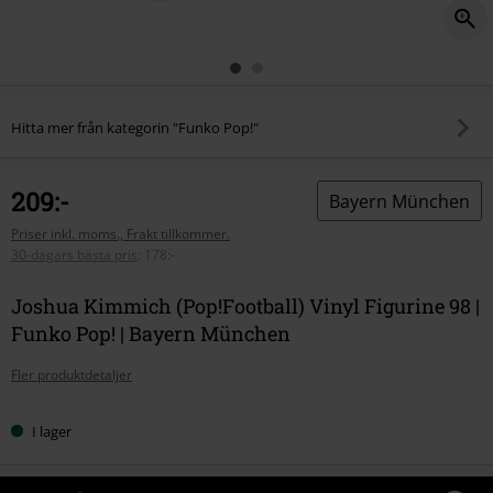
Hitta mer från kategorin "Funko Pop!"
209:-
Bayern München
Priser inkl. moms., Frakt tillkommer.
30-dagars bästa pris
:
178:-
Joshua Kimmich (Pop!Football) Vinyl Figurine 98 |
Funko Pop! | Bayern München
Fler produktdetaljer
I lager