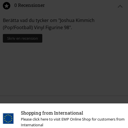
0 Recensioner
Berätta vad du tycker om "Joshua Kimmich
(Pop!Football) Vinyl Figurine 98".
Skriv en recension
More categories. More options.
Shopping from International
Rea %
Film & TV
Please click here to visit EMP Online Shop for customers from
International