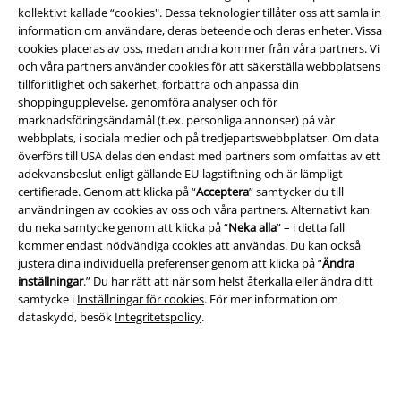
kollektivt kallade “cookies". Dessa teknologier tillåter oss att samla in
information om användare, deras beteende och deras enheter. Vissa
cookies placeras av oss, medan andra kommer från våra partners. Vi
och våra partners använder cookies för att säkerställa webbplatsens
tillförlitlighet och säkerhet, förbättra och anpassa din
Juridisk information/Villkor
shoppingupplevelse, genomföra analyser och för
marknadsföringsändamål (t.ex. personliga annonser) på vår
Villkor
webbplats, i sociala medier och på tredjepartswebbplatser. Om data
överförs till USA delas den endast med partners som omfattas av ett
Om oss
adekvansbeslut enligt gällande EU-lagstiftning och är lämpligt
certifierade. Genom att klicka på “
Acceptera
” samtycker du till
Ladda ner villkoren
användningen av cookies av oss och våra partners. Alternativt kan
du neka samtycke genom att klicka på “
Neka alla
” – i detta fall
kommer endast nödvändiga cookies att användas. Du kan också
Avfallshantering och miljöskydd
justera dina individuella preferenser genom att klicka på “
Ändra
inställningar
.” Du har rätt att när som helst återkalla eller ändra ditt
Försäkran om överensstämmelse
samtycke i
Inställningar för cookies
. För mer information om
dataskydd, besök
Integritetspolicy
.
Information om tillgänglighet
Inställningar för cookies