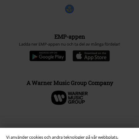
EMP-appen
Ladda ner EMP-appen nu och ta del av många fördelar!
A Warner Music Group Company
Vi använder cookies och andra teknologier på vår webbplats,