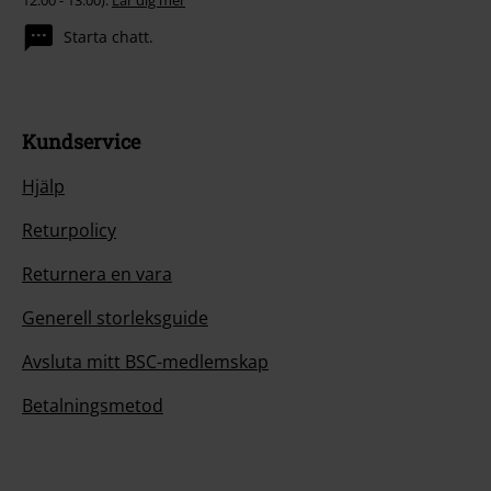
12:00 - 13:00).
Lär dig mer
Starta chatt.
Kundservice
Hjälp
Returpolicy
Returnera en vara
Generell storleksguide
Avsluta mitt BSC-medlemskap
Betalningsmetod