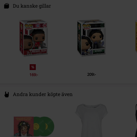
Zuidplein 36
Du kanske gillar
1077 XV Amstedam
Netherlands
www.funko.com
%
209:-
169:-
Andra kunder köpte även