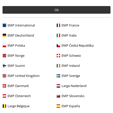
Rea %
Hushållsartiklar
Figurer
Funko Pop!
Ok
Underhållning
Livsstil
Figurer
Funko Pop!
Funko Pop! NYA!
EMP International
EMP France
Nytt
Inredning och fritid
Hushållsartiklar
Figurer
Funko Pop!
EMP Deutschland
EMP Italia
EMP Polska
EMP Česká Republika
15%
EMP Norge
EMP Schweiz
Nyhetsbrev
rabatt
15% rabatt när du registrerar dig för vårt
EMP Suomi
EMP Ireland
nyhetsbrev!
Mer
EMP United Kingdom
EMP Sverige
EMP Danmark
Large Nederland
EMP Österreich
EMP Slovensko
Jag godkänner att E.M.P. Merchandising mbH har rätt att behandla mina
personuppgifter och regelbundet skicka mig nyhetsbrev och information
Large Belgique
EMP España
om deras produkter. Jag godkänner att mina personuppgifter kommer att
behandlas enligt deras
Datasekretesspolicy
. Jag kan återkalla mitt