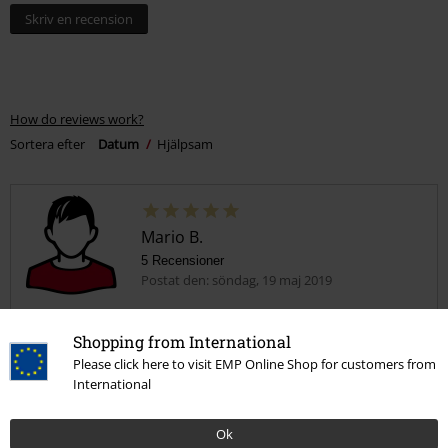
Skriv en recension
How do reviews work?
Sortera efter
Datum
Hjälpsam
Mario B.
5 Recensioner
Postat den: söndag, 19 maj 2019
Grymt keps
Shopping from International
Bra kvalitet,precis som Metallica.
Please click here to visit EMP Online Shop for customers from
International
Ok