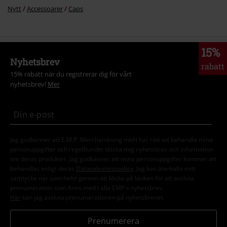
Nytt
Accessoarer
Caps
15%
Nyhetsbrev
rabatt
15% rabatt när du registrerar dig för vårt
nyhetsbrev!
Mer
Jag godkänner att E.M.P. Merchandising mbH har rätt att behandla mina
personuppgifter och regelbundet skicka mig nyhetsbrev och information
om deras produkter. Jag godkänner att mina personuppgifter kommer att
behandlas enligt deras
Datasekretesspolicy
. Jag kan återkalla mitt
samtycke när som helst genom att klicka på länken för att avsluta
prenumeration som finns med i alla EMP:s nyhetsbrev.
Här
kan jag avsluta prenumerationen på nyhetsbrevet.
Prenumerera