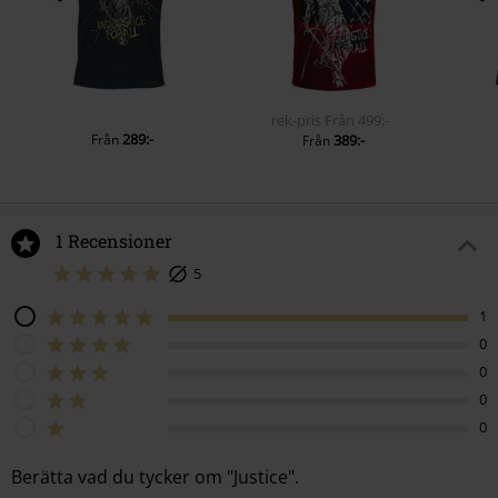
rek-pris
Från
499:-
289:-
Från
389:-
Från
1 Recensioner
5
1
0
0
0
0
Berätta vad du tycker om "Justice".