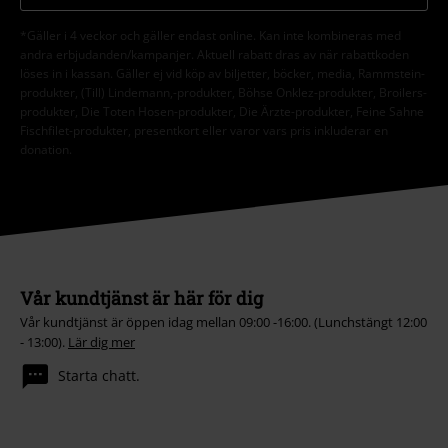
*Gäller i 4 veckor och gäller endast online. Kan inte kombineras med
andra erbjudanden/kampanjer. Aktuell rabatt dras av när rabattkoden
löses in i kassan. Gäller ej vid köp av biljetter, böcker, media, Rammstein-
produkter, (Till) Lindemann,-produkter, Böhse Onklez-produkter, Broilers-
produkter, Die Toten Hosen-produkter, Die Ärzte-produkter, Feine Sahne
Fischfilet-produkter, presentkort eller varor vars pris inkluderar en
donation.
Vår kundtjänst är här för dig
Vår kundtjänst är öppen idag mellan 09:00 -16:00. (Lunchstängt 12:00
- 13:00).
Lär dig mer
Starta chatt.