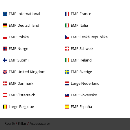
Verifierad recension
EMP International
EMP France
Hade du någon nytta av den här recensionen?
EMP Deutschland
EMP Italia
EMP Polska
EMP Česká Republika
EMP Norge
EMP Schweiz
Kommentar
EMP Suomi
EMP Ireland
EMP United Kingdom
EMP Sverige
More categories. More options.
EMP Danmark
Large Nederland
Kläder & accessoarer
Smycken & Extras
Hattar & Mössor
EMP Österreich
EMP Slovensko
Accessoarer
Hattar & Mössor
Kepsar
Large Belgique
EMP España
Skicka kommentar
Teman
Gåvoidéer
Musikfans
Rea %
Killar
Accessoarer