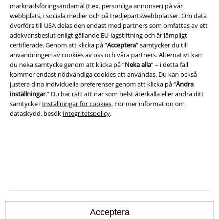
Juridisk information/Villkor
marknadsföringsändamål (t.ex. personliga annonser) på vår
webbplats, i sociala medier och på tredjepartswebbplatser. Om data
Villkor
överförs till USA delas den endast med partners som omfattas av ett
adekvansbeslut enligt gällande EU-lagstiftning och är lämpligt
Om oss
certifierade. Genom att klicka på “
Acceptera
” samtycker du till
användningen av cookies av oss och våra partners. Alternativt kan
Ladda ner villkoren
du neka samtycke genom att klicka på “
Neka alla
” – i detta fall
kommer endast nödvändiga cookies att användas. Du kan också
justera dina individuella preferenser genom att klicka på “
Ändra
Avfallshantering och miljöskydd
inställningar
.” Du har rätt att när som helst återkalla eller ändra ditt
samtycke i
Inställningar för cookies
. För mer information om
Försäkran om överensstämmelse
dataskydd, besök
Integritetspolicy
.
Information om tillgänglighet
Inställningar för cookies
Bekräfta ångrat köp
Alla priser inkl. moms.
Fraktkostnad tillkommer.
© 1986-2026 E.M.P. Merchandising HGmbH
Acceptera