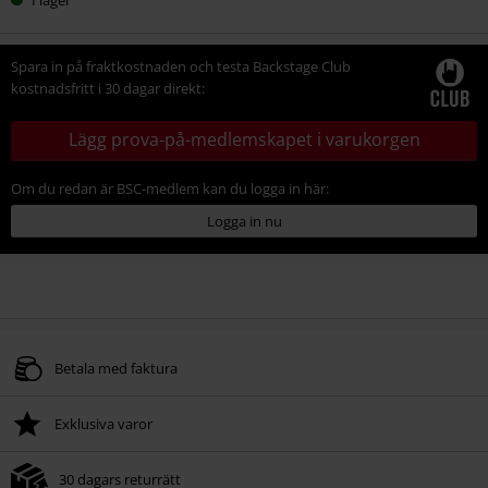
din
storlek
Spara in på fraktkostnaden och testa Backstage Club
kostnadsfritt i 30 dagar direkt:
Lägg prova-på-medlemskapet i varukorgen
Om du redan är BSC-medlem kan du logga in här:
Logga in nu
Betala med faktura
Exklusiva varor
30 dagars returrätt