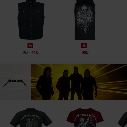
%
%
441:-
199:-
Från