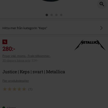
Hitta mer från kategorin "Keps"
%
280:-
Priser inkl. moms., Frakt tillkommer.
30-dagars bästa pris
:
224:-
Justice | Keps | svart | Metallica
Fler produktdetaljer
(1)
Välj
I lager