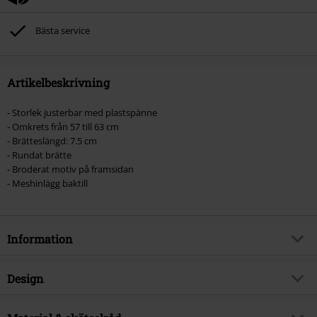
Bästa service
Artikelbeskrivning
- Storlek justerbar med plastspänne
- Omkrets från 57 till 63 cm
- Brätteslängd: 7.5 cm
- Rundat brätte
- Broderat motiv på framsidan
- Meshinlägg baktill
Information
Artikelnummer
385672
Design
Titel
Justice
Produkttyp
Keps
Musikgenre
Thrash Metal