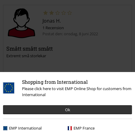
Jonas H.
1 Recension
Postat den: onsdag, 8 juni 2022
Smått smått smått
Extremt små storlekar
Shopping from International
Please click here to visit EMP Online Shop for customers from
Kvalité
International
2
Design
Ok
2
Passform
2
Vidd
EMP International
EMP France
För smal
Perfekt
För bred