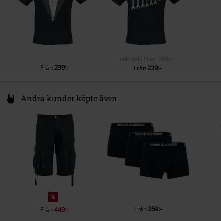
Vikt/ytvikt - T-Shirts
Basic T-Shirt (ca 145 g/m²) -
Fickor
Utan fickor
Lightweight
Färg
svart
rek-pris
Från
299:-
239:-
Från
239:-
Från
Andra kunder köpte även
%
259:-
449:-
Från
Från