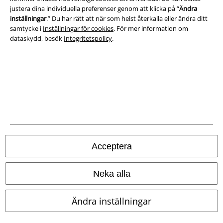
Ladda ner villkoren
justera dina individuella preferenser genom att klicka på “
Ändra
inställningar
.” Du har rätt att när som helst återkalla eller ändra ditt
Avfallshantering och miljöskydd
samtycke i
Inställningar för cookies
. För mer information om
dataskydd, besök
Integritetspolicy
.
Försäkran om överensstämmelse
Information om tillgänglighet
Inställningar för cookies
Bekräfta ångrat köp
Alla priser inkl. moms.
Fraktkostnad tillkommer.
Acceptera
© 1986-2026 E.M.P. Merchandising HGmbH
Neka alla
Ändra inställningar
Våra onlinebutiker