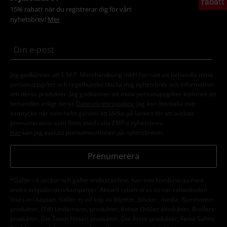
rabatt
15% rabatt när du registrerar dig för vårt
nyhetsbrev!
Mer
Jag godkänner att E.M.P. Merchandising mbH har rätt att behandla mina
personuppgifter och regelbundet skicka mig nyhetsbrev och information
om deras produkter. Jag godkänner att mina personuppgifter kommer att
behandlas enligt deras
Datasekretesspolicy
. Jag kan återkalla mitt
samtycke när som helst genom att klicka på länken för att avsluta
prenumeration som finns med i alla EMP:s nyhetsbrev.
Här
kan jag avsluta prenumerationen på nyhetsbrevet.
Prenumerera
*Gäller i 4 veckor och gäller endast online. Kan inte kombineras med
andra erbjudanden/kampanjer. Aktuell rabatt dras av när rabattkoden
löses in i kassan. Gäller ej vid köp av biljetter, böcker, media, Rammstein-
produkter, (Till) Lindemann,-produkter, Böhse Onklez-produkter, Broilers-
produkter, Die Toten Hosen-produkter, Die Ärzte-produkter, Feine Sahne