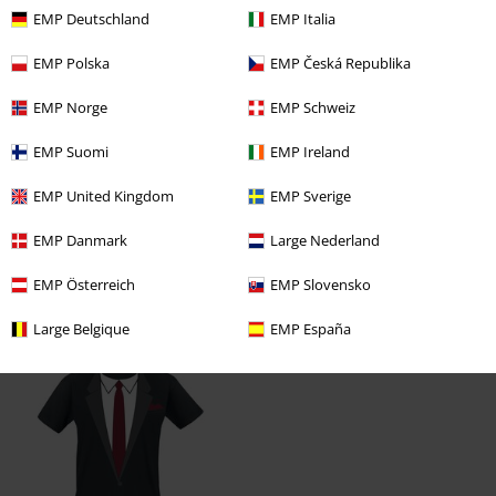
Längd
EMP Deutschland
EMP Italia
För kort
Perfekt
För lång
EMP Polska
EMP Česká Republika
Verifierad recension
EMP Norge
EMP Schweiz
Hade du någon nytta av den här recensionen?
EMP Suomi
EMP Ireland
EMP United Kingdom
EMP Sverige
Kommentar
EMP Danmark
Large Nederland
EMP Österreich
EMP Slovensko
Senast besökt
Large Belgique
EMP España
Skicka kommentar