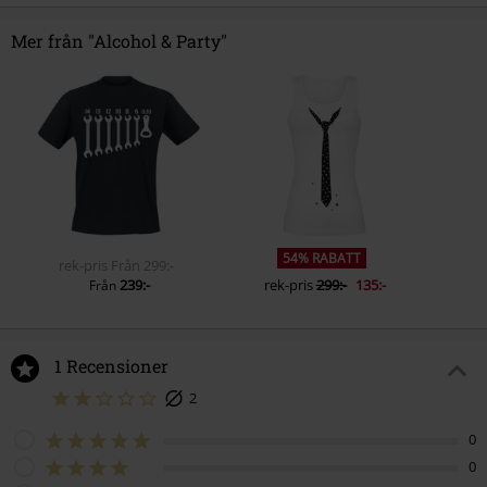
Mer från "Alcohol & Party"
54% RABATT
rek-pris
Från
299:-
239:-
rek-pris
299:-
135:-
Från
1 Recensioner
2
0
0