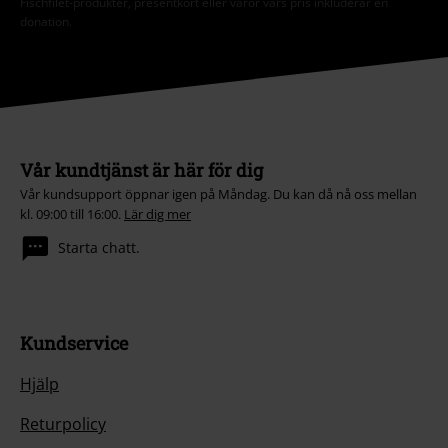
Fischfilet-produkter, presentkort eller varor vars pris inkluderar en
donation.
Vår kundtjänst är här för dig
Vår kundsupport öppnar igen på Måndag. Du kan då nå oss mellan
kl. 09:00 till 16:00.
Lär dig mer
Starta chatt.
Kundservice
Hjälp
Returpolicy