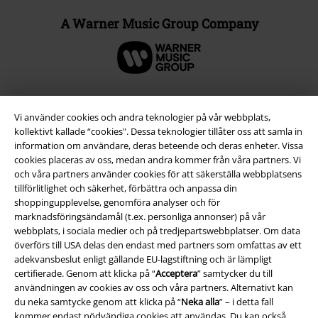
A Warner Music Group Company
Vi använder cookies och andra teknologier på vår webbplats,
kollektivt kallade “cookies". Dessa teknologier tillåter oss att samla in
information om användare, deras beteende och deras enheter. Vissa
cookies placeras av oss, medan andra kommer från våra partners. Vi
och våra partners använder cookies för att säkerställa webbplatsens
tillförlitlighet och säkerhet, förbättra och anpassa din
shoppingupplevelse, genomföra analyser och för
marknadsföringsändamål (t.ex. personliga annonser) på vår
Juridisk information/Villkor
webbplats, i sociala medier och på tredjepartswebbplatser. Om data
överförs till USA delas den endast med partners som omfattas av ett
Villkor
adekvansbeslut enligt gällande EU-lagstiftning och är lämpligt
certifierade. Genom att klicka på “
Acceptera
” samtycker du till
Om oss
användningen av cookies av oss och våra partners. Alternativt kan
du neka samtycke genom att klicka på “
Neka alla
” – i detta fall
kommer endast nödvändiga cookies att användas. Du kan också