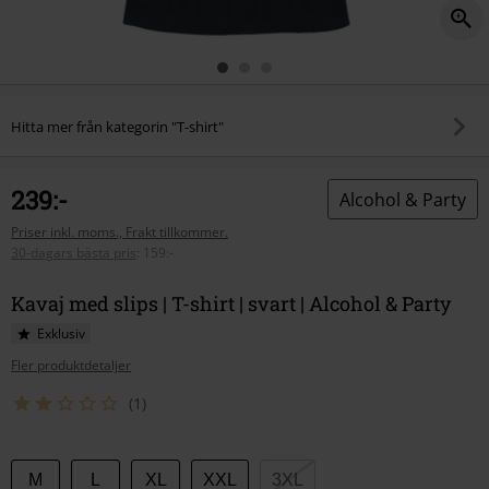
Hitta mer från kategorin "T-shirt"
239:-
Alcohol & Party
Priser inkl. moms., Frakt tillkommer.
30-dagars bästa pris
:
159:-
Kavaj med slips | T-shirt | svart | Alcohol & Party
Exklusiv
Fler produktdetaljer
(1)
Välj
M
L
XL
XXL
3XL