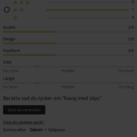
0
1
0
Kvalité
2/5
Design
2/5
Passform
2/5
Vidd
För smal
Perfekt
För bred
Längd
För kort
Perfekt
För lång
Berätta vad du tycker om "Kavaj med slips".
Skriv en recension
How do reviews work?
Sortera efter
Datum
Hjälpsam