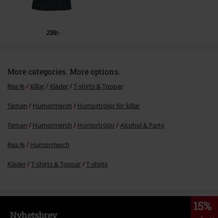
239:-
More categories. More options.
Rea %
Killar
Kläder
T-shirts & Toppar
Teman
Humormerch
Humortröjor för killar
Teman
Humormerch
Humortröjor
Alcohol & Party
Rea %
Humormerch
Kläder
T-shirts & Toppar
T-shirts
15%
Nyhetsbrev