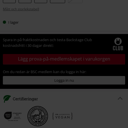
din
Mått och storlekstabell
storlek
I lager
Spara in på fraktkostnaden och testa Backstage Club
kostnadsfritt i 30 dagar direkt:
Lägg prova-på-medlemskapet i varukorgen
Om du redan är BSC-medlem kan du logga in här:
Logga in nu
Certifieringar