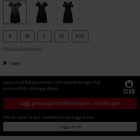
din
storlek
S
M
L
XL
XXL
Mått och storlekstabell
I lager
Spara in på fraktkostnaden och testa Backstage Club
kostnadsfritt i 30 dagar direkt:
Lägg prova-på-medlemskapet i varukorgen
Om du redan är BSC-medlem kan du logga in här:
Logga in nu