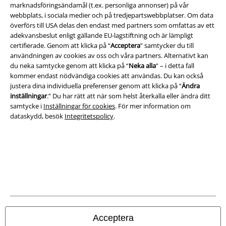
marknadsföringsändamål (t.ex. personliga annonser) på vår
Juridisk information/Villkor
webbplats, i sociala medier och på tredjepartswebbplatser. Om data
överförs till USA delas den endast med partners som omfattas av ett
Villkor
adekvansbeslut enligt gällande EU-lagstiftning och är lämpligt
certifierade. Genom att klicka på “
Acceptera
” samtycker du till
Om oss
användningen av cookies av oss och våra partners. Alternativt kan
du neka samtycke genom att klicka på “
Neka alla
” – i detta fall
Ladda ner villkoren
kommer endast nödvändiga cookies att användas. Du kan också
justera dina individuella preferenser genom att klicka på “
Ändra
Avfallshantering och miljöskydd
inställningar
.” Du har rätt att när som helst återkalla eller ändra ditt
samtycke i
Inställningar för cookies
. För mer information om
dataskydd, besök
Integritetspolicy
.
Försäkran om överensstämmelse
Information om tillgänglighet
Inställningar för cookies
Bekräfta ångrat köp
Alla priser inkl. moms.
Fraktkostnad tillkommer.
Acceptera
© 1986-2026 E.M.P. Merchandising HGmbH