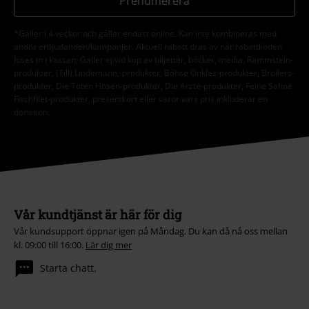
Prenumerera
*Gäller i 4 veckor och gäller endast online. Kan inte kombineras med
andra erbjudanden/kampanjer. Aktuell rabatt dras av när rabattkoden
löses in i kassan. Gäller ej vid köp av biljetter, böcker, media, Rammstein-
produkter, (Till) Lindemann,-produkter, Böhse Onklez-produkter, Broilers-
produkter, Die Toten Hosen-produkter, Die Ärzte-produkter, Feine Sahne
Fischfilet-produkter, presentkort eller varor vars pris inkluderar en
donation.
Vår kundtjänst är här för dig
Vår kundsupport öppnar igen på Måndag. Du kan då nå oss mellan
kl. 09:00 till 16:00.
Lär dig mer
Starta chatt.