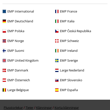
EMP International
EMP France
EMP Deutschland
EMP Italia
EMP Polska
EMP Česká Republika
%
EMP Norge
EMP Schweiz
311:-
EMP Suomi
EMP Ireland
EMP United Kingdom
EMP Sverige
More categories. More options.
Klädmärken
Märken från EMP
Klänningar
Korta klänningar
EMP Danmark
Large Nederland
Klädmärken
Märken från EMP
Tjejer
Black Premium by EMP
EMP Österreich
EMP Slovensko
Kläder
Klänningar
Large Belgique
EMP España
Klädmärken
Märken från EMP
Black Premium by EMP
Klänningar
Korta klänningar
Plusstorlekar
Tjejer
Klänningar
Korta klänningar