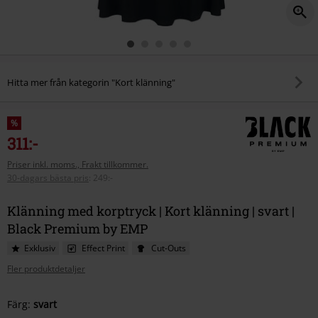
Hitta mer från kategorin "Kort klänning"
%
311:-
Priser inkl. moms., Frakt tillkommer.
30-dagars bästa pris
:
249:-
Klänning med korptryck | Kort klänning | svart |
Black Premium by EMP
Exklusiv
Effect Print
Cut-Outs
Fler produktdetaljer
Välj
Färg:
svart