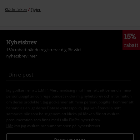
Klädmärken
Tjejer
15%
Nyhetsbrev
rabatt
15% rabatt när du registrerar dig för vårt
nyhetsbrev!
Mer
Jag godkänner att E.M.P. Merchandising mbH har rätt att behandla mina
personuppgifter och regelbundet skicka mig nyhetsbrev och information
om deras produkter. Jag godkänner att mina personuppgifter kommer att
behandlas enligt deras
Datasekretesspolicy
. Jag kan återkalla mitt
samtycke när som helst genom att klicka på länken för att avsluta
prenumeration som finns med i alla EMP:s nyhetsbrev.
Här
kan jag avsluta prenumerationen på nyhetsbrevet.