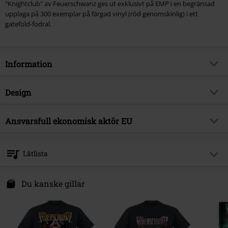
"Knightclub" av Feuerschwanz ges ut exklusivt på EMP i en begränsad
upplaga på 300 exemplar på färgad vinyl (röd genomskinlig) i ett
gatefold-fodral.
Information
Artikelnummer
583819
Design
Titel
Knightclub
Produkttyp
LP
Musikgenre
Ansvarsfull ekonomisk aktör EU
Folk Rock
Media-format
LP
Exklusiv
Ja
Napalm Records Handels GmbH
Hammerplatz 2
Produktämne
Band
Låtlista
8790 Eisenerz
Band
Feuerschwanz
Austria
LP 1
www.napalmrecords.com
Du kanske gillar
Releasedatum
22/08/2025
1.
Knightclub (feat. Dag, SDP)
2.
Valhalla (feat. Doro)
3.
Gangnam Style