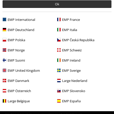
Ok
Bandmerch
Genre
Rock
Rea %
Media
Vinyl
EMP International
EMP France
EMP Deutschland
EMP Italia
15%
EMP Polska
EMP Česká Republika
Nyhetsbrev
rabatt
EMP Norge
EMP Schweiz
15% rabatt när du registrerar dig för vårt
nyhetsbrev!
Mer
EMP Suomi
EMP Ireland
EMP United Kingdom
EMP Sverige
EMP Danmark
Large Nederland
Jag godkänner att E.M.P. Merchandising mbH har rätt att behandla mina
personuppgifter och regelbundet skicka mig nyhetsbrev och information
EMP Österreich
EMP Slovensko
om deras produkter. Jag godkänner att mina personuppgifter kommer att
behandlas enligt deras
Datasekretesspolicy
. Jag kan återkalla mitt
Large Belgique
EMP España
samtycke när som helst genom att klicka på länken för att avsluta
prenumeration som finns med i alla EMP:s nyhetsbrev.