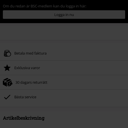
Om du redan är BSC-medlem kan du logga in här:
Logga in nu
Betala med faktura
Exklusiva varor
30 dagars returrätt
Bästa service
Artikelbeskrivning