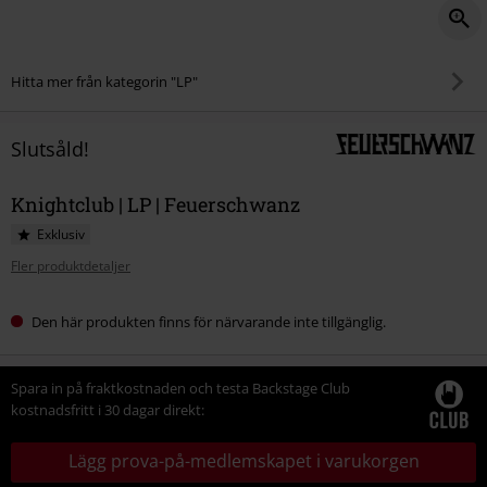
Hitta mer från kategorin "LP"
Slutsåld!
Knightclub | LP | Feuerschwanz
Exklusiv
Fler produktdetaljer
Den här produkten finns för närvarande inte tillgänglig.
Spara in på fraktkostnaden och testa Backstage Club
kostnadsfritt i 30 dagar direkt:
Lägg prova-på-medlemskapet i varukorgen