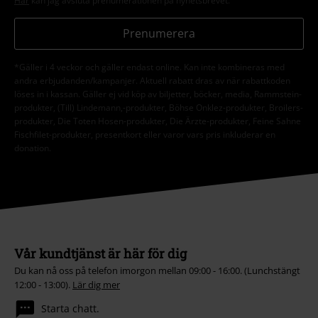
Här
kan jag avsluta prenumerationen på nyhetsbrevet.
Prenumerera
*Gäller i 4 veckor och gäller endast online. Kan inte kombineras med
andra erbjudanden/kampanjer. Aktuell rabatt dras av när rabattkoden
löses in i kassan. Gäller ej vid köp av biljetter, böcker, media, Rammstein-
produkter, (Till) Lindemann,-produkter, Böhse Onklez-produkter, Broilers-
produkter, Die Toten Hosen-produkter, Die Ärzte-produkter, Feine Sahne
Fischfilet-produkter, presentkort eller varor vars pris inkluderar en
donation.
Vår kundtjänst är här för dig
Du kan nå oss på telefon imorgon mellan 09:00 - 16:00. (Lunchstängt
12:00 - 13:00).
Lär dig mer
Starta chatt.