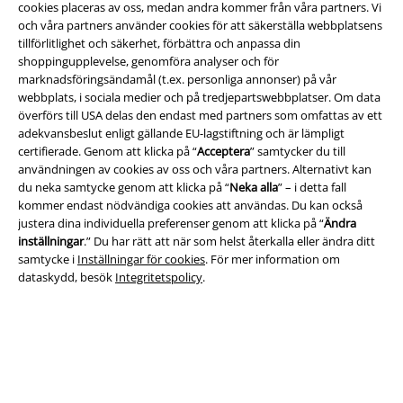
cookies placeras av oss, medan andra kommer från våra partners. Vi
och våra partners använder cookies för att säkerställa webbplatsens
tillförlitlighet och säkerhet, förbättra och anpassa din
Juridisk information/Villkor
shoppingupplevelse, genomföra analyser och för
marknadsföringsändamål (t.ex. personliga annonser) på vår
Villkor
webbplats, i sociala medier och på tredjepartswebbplatser. Om data
överförs till USA delas den endast med partners som omfattas av ett
Om oss
adekvansbeslut enligt gällande EU-lagstiftning och är lämpligt
certifierade. Genom att klicka på “
Acceptera
” samtycker du till
Ladda ner villkoren
användningen av cookies av oss och våra partners. Alternativt kan
du neka samtycke genom att klicka på “
Neka alla
” – i detta fall
kommer endast nödvändiga cookies att användas. Du kan också
Avfallshantering och miljöskydd
justera dina individuella preferenser genom att klicka på “
Ändra
inställningar
.” Du har rätt att när som helst återkalla eller ändra ditt
Försäkran om överensstämmelse
samtycke i
Inställningar för cookies
. För mer information om
dataskydd, besök
Integritetspolicy
.
Information om tillgänglighet
Inställningar för cookies
Bekräfta ångrat köp