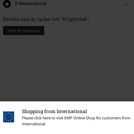
0 Recensioner
Berätta vad du tycker om "Knightclub".
Skriv en recension
Shopping from International
More categories. More options.
Please click here to visit EMP Online Shop for customers from
Bandmerch
Top Bands
Feuerschwanz
International
Bandmerch
Media
Vinyl