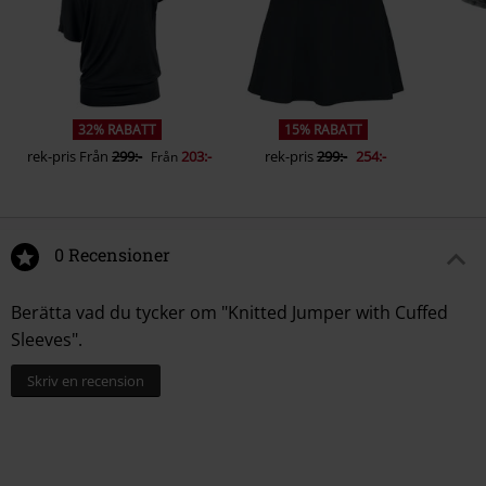
32% RABATT
15% RABATT
rek-pris
Från
299:-
203:-
rek-pris
299:-
254:-
Från
0 Recensioner
Berätta vad du tycker om "Knitted Jumper with Cuffed
Sleeves".
Skriv en recension