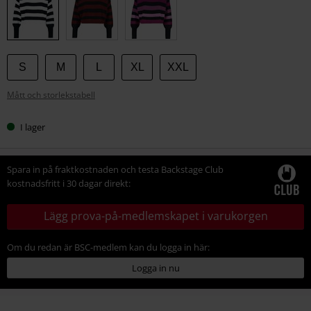
storlek
S
M
L
XL
XXL
Mått och storlekstabell
I lager
Spara in på fraktkostnaden och testa Backstage Club
kostnadsfritt i 30 dagar direkt:
Lägg prova-på-medlemskapet i varukorgen
Om du redan är BSC-medlem kan du logga in här:
Logga in nu