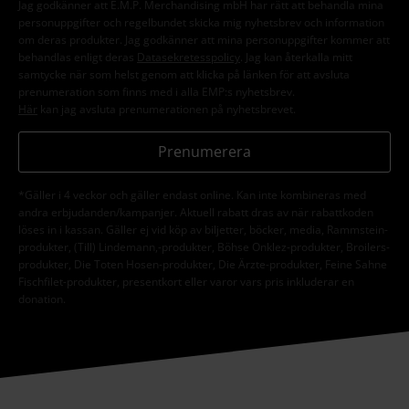
Jag godkänner att E.M.P. Merchandising mbH har rätt att behandla mina
personuppgifter och regelbundet skicka mig nyhetsbrev och information
om deras produkter. Jag godkänner att mina personuppgifter kommer att
behandlas enligt deras
Datasekretesspolicy
. Jag kan återkalla mitt
samtycke när som helst genom att klicka på länken för att avsluta
prenumeration som finns med i alla EMP:s nyhetsbrev.
Här
kan jag avsluta prenumerationen på nyhetsbrevet.
Prenumerera
*Gäller i 4 veckor och gäller endast online. Kan inte kombineras med
andra erbjudanden/kampanjer. Aktuell rabatt dras av när rabattkoden
löses in i kassan. Gäller ej vid köp av biljetter, böcker, media, Rammstein-
produkter, (Till) Lindemann,-produkter, Böhse Onklez-produkter, Broilers-
produkter, Die Toten Hosen-produkter, Die Ärzte-produkter, Feine Sahne
Fischfilet-produkter, presentkort eller varor vars pris inkluderar en
donation.