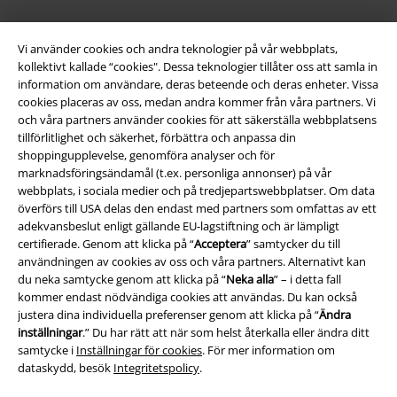
Vi använder cookies och andra teknologier på vår webbplats,
kollektivt kallade “cookies". Dessa teknologier tillåter oss att samla in
information om användare, deras beteende och deras enheter. Vissa
cookies placeras av oss, medan andra kommer från våra partners. Vi
och våra partners använder cookies för att säkerställa webbplatsens
tillförlitlighet och säkerhet, förbättra och anpassa din
shoppingupplevelse, genomföra analyser och för
Juridisk information/Villkor
marknadsföringsändamål (t.ex. personliga annonser) på vår
webbplats, i sociala medier och på tredjepartswebbplatser. Om data
Villkor
överförs till USA delas den endast med partners som omfattas av ett
adekvansbeslut enligt gällande EU-lagstiftning och är lämpligt
Om oss
certifierade. Genom att klicka på “
Acceptera
” samtycker du till
användningen av cookies av oss och våra partners. Alternativt kan
Ladda ner villkoren
du neka samtycke genom att klicka på “
Neka alla
” – i detta fall
kommer endast nödvändiga cookies att användas. Du kan också
Avfallshantering och miljöskydd
justera dina individuella preferenser genom att klicka på “
Ändra
inställningar
.” Du har rätt att när som helst återkalla eller ändra ditt
samtycke i
Inställningar för cookies
. För mer information om
Försäkran om överensstämmelse
dataskydd, besök
Integritetspolicy
.
Information om tillgänglighet