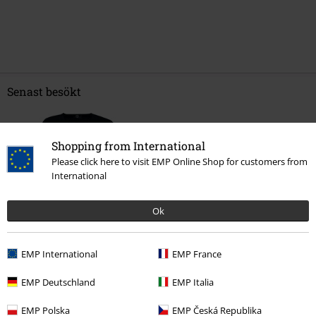
Senast besökt
Shopping from International
Please click here to visit EMP Online Shop for customers from
International
Ok
389:-
EMP International
EMP France
EMP Deutschland
EMP Italia
More categories. More options.
EMP Polska
EMP Česká Republika