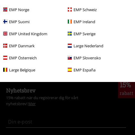
Nytt
Kläder
Tröjor
Stickade tröjor
EMP Norge
EMP Schweiz
Teman
Vardagskläder
Kläder
Tröjor & Cardigans
EMP Suomi
EMP Ireland
Klädmärken
Kläder
Tröjor
EMP United Kingdom
EMP Sverige
Klädmärken
Märken från EMP
Tröjor & Cardigans
EMP Danmark
Large Nederland
Klädmärken
Märken från EMP
Tjejer
RED by EMP
Kläder
Tröjor
EMP Österreich
EMP Slovensko
& Luvtröjor
Large Belgique
EMP España
15%
Nyhetsbrev
rabatt
15% rabatt när du registrerar dig för vårt
nyhetsbrev!
Mer