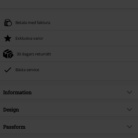
Betala med faktura
Exklusiva varor
30 dagars returrätt
Bästa service
Information
Artikelnummer
588604
Design
Titel
Knitted Jumper with Cuffed
Sleeves
Produkttyp
Stickad jumper
Passform
Brand
RED by EMP
Mönster
Randig