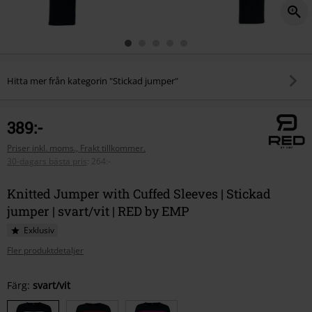
Hitta mer från kategorin "Stickad jumper"
389:-
Priser inkl. moms., Frakt tillkommer.
30-dagars bästa pris
:
264:-
Knitted Jumper with Cuffed Sleeves | Stickad
jumper | svart/vit | RED by EMP
Exklusiv
Fler produktdetaljer
Välj
Färg:
svart/vit
din