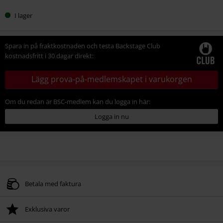
I lager
Spara in på fraktkostnaden och testa Backstage Club
kostnadsfritt i 30 dagar direkt:
Lägg prova-på-medlemskapet i varukorgen
Om du redan är BSC-medlem kan du logga in här:
Logga in nu
Betala med faktura
Exklusiva varor