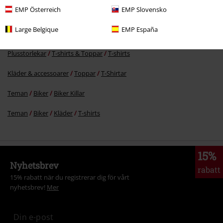
EMP Österreich
EMP Slovensko
More categories. More options.
Large Belgique
EMP España
Kläder
T-shirts & Toppar
T-shirts
Plusstorlekar
T-shirts & Toppar
T-shirts
Kläder & accessoarer
Toppar
T-Shirtar
Teman
Biker
Biker Killar
Teman
Biker
Kläder
T-shirts
15%
Nyhetsbrev
rabatt
15% rabatt när du registrerar dig för vårt
nyhetsbrev!
Mer