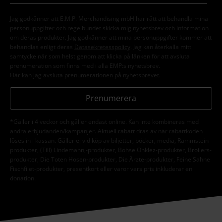
Jag godkänner att E.M.P. Merchandising mbH har rätt att behandla mina
personuppgifter och regelbundet skicka mig nyhetsbrev och information
om deras produkter. Jag godkänner att mina personuppgifter kommer att
behandlas enligt deras
Datasekretesspolicy
. Jag kan återkalla mitt
samtycke när som helst genom att klicka på länken för att avsluta
prenumeration som finns med i alla EMP:s nyhetsbrev.
Här
kan jag avsluta prenumerationen på nyhetsbrevet.
Prenumerera
*Gäller i 4 veckor och gäller endast online. Kan inte kombineras med
andra erbjudanden/kampanjer. Aktuell rabatt dras av när rabattkoden
löses in i kassan. Gäller ej vid köp av biljetter, böcker, media, Rammstein-
produkter, (Till) Lindemann,-produkter, Böhse Onklez-produkter, Broilers-
produkter, Die Toten Hosen-produkter, Die Ärzte-produkter, Feine Sahne
Fischfilet-produkter, presentkort eller varor vars pris inkluderar en
donation.