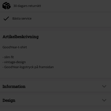
30 dagars returrätt
Bästa service
Artikelbeskrivning
GoodYear-t-shirt
- slim fit
- vintage-design
- GoodYear-logotryck på framsidan
Information
Artikelnummer
317929
Design
Titel
Kokomo