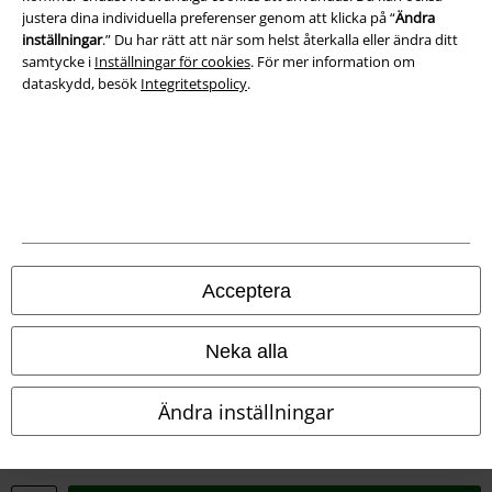
justera dina individuella preferenser genom att klicka på “
Ändra
inställningar
.” Du har rätt att när som helst återkalla eller ändra ditt
samtycke i
Inställningar för cookies
. För mer information om
dataskydd, besök
Integritetspolicy
.
Juridisk information/Villkor
Villkor
Acceptera
Om oss
Neka alla
Ladda ner villkoren
Ändra inställningar
Avfallshantering och miljöskydd
Försäkran om överensstämmelse