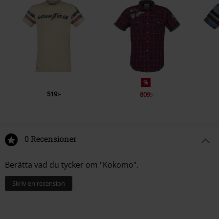
%
519:-
809:-
0 Recensioner
Berätta vad du tycker om "Kokomo".
Skriv en recension