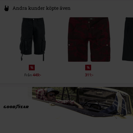
Andra kunder köpte även
%
%
449:-
311:-
Från