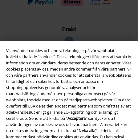
Frakt
Vi använder cookies och andra teknologier på vår webbplats,
kollektivt kallade “cookies". Dessa teknologier tillåter oss att samla in
information om användare, deras beteende och deras enheter. Vissa
EMP-appen
cookies placeras av oss, medan andra kommer från våra partners. Vi
och våra partners använder cookies för att säkerställa webbplatsens
Ladda ner EMP-appen nu och ta del av många fördelar!
tillförlitlighet och säkerhet, förbättra och anpassa din
shoppingupplevelse, genomföra analyser och för
marknadsföringsändamål (t.ex. personliga annonser) på vår
webbplats, i sociala medier och på tredjepartswebbplatser. Om data
överförs till USA delas den endast med partners som omfattas av ett
adekvansbeslut enligt gällande EU-lagstiftning och är lämpligt
A Warner Music Group Company
certifierade. Genom att klicka på “
Acceptera
” samtycker du till
användningen av cookies av oss och våra partners. Alternativt kan
du neka samtycke genom att klicka på “
Neka alla
” – i detta fall
kommer endast nödvändiga cookies att användas. Du kan också