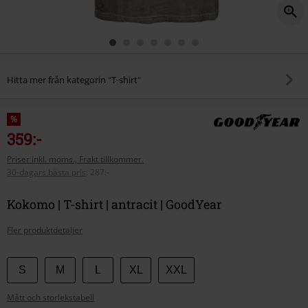
Hitta mer från kategorin "T-shirt"
%
359:-
Priser inkl. moms., Frakt tillkommer.
30-dagars bästa pris
:
287:-
Kokomo | T-shirt | antracit | GoodYear
Fler produktdetaljer
Välj
S
M
L
XL
XXL
din
Mått och storlekstabell
storlek