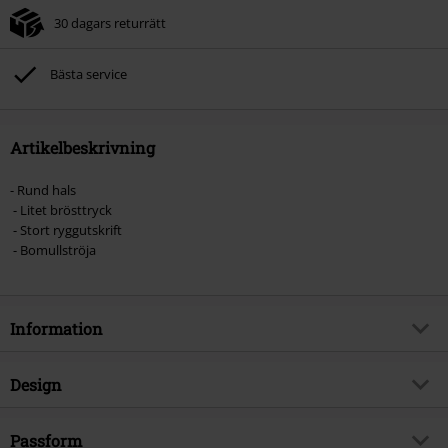
30 dagars returrätt
Bästa service
Artikelbeskrivning
- Rund hals
- Litet brösttryck
- Stort ryggutskrift
- Bomullströja
Information
Artikelnummer
581396
Design
Titel
L13 Custom Clean T-shirt
Produkttyp
T-shirt
Brand
Passform
Lucky 13