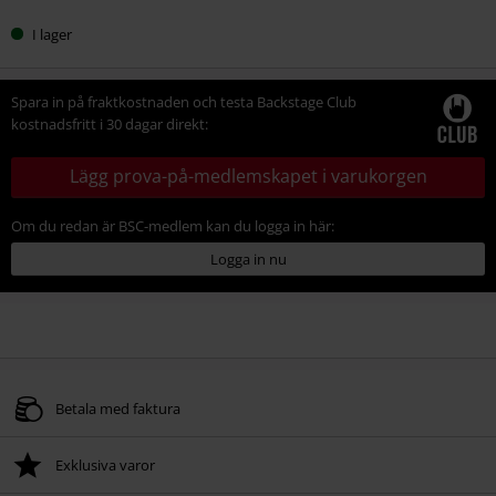
I lager
Spara in på fraktkostnaden och testa Backstage Club
kostnadsfritt i 30 dagar direkt:
Lägg prova-på-medlemskapet i varukorgen
Om du redan är BSC-medlem kan du logga in här:
Logga in nu
Betala med faktura
Exklusiva varor