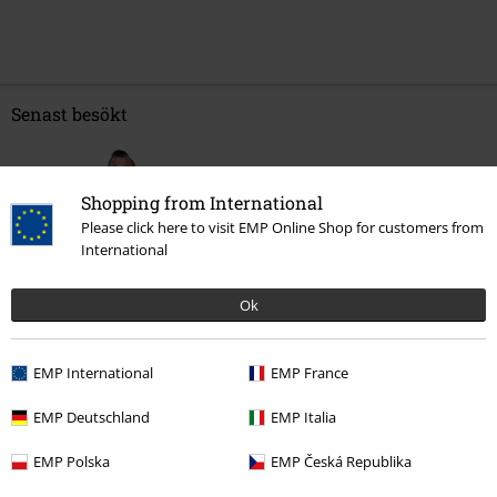
Senast besökt
Shopping from International
Please click here to visit EMP Online Shop for customers from
International
Ok
%
299:-
EMP International
EMP France
EMP Deutschland
EMP Italia
More categories. More options.
EMP Polska
EMP Česká Republika
Rea %
Kläder
T-shirts & Toppar
T-Shirts