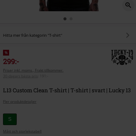
Hitta mer från kategorin "T-shirt"
%
299:-
Priser inkl. moms., Frakt tillkommer.
30-dagars bästa pris
:
191:-
L13 Custom Clean T-shirt | T-shirt | svart | Lucky 13
Fler produktdetaljer
Välj
S
din
Mått och storlekstabell
storlek