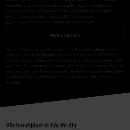
behandlas enligt deras
Datasekretesspolicy
. Jag kan återkalla mitt
samtycke när som helst genom att klicka på länken för att avsluta
prenumeration som finns med i alla EMP:s nyhetsbrev.
Här
kan jag avsluta prenumerationen på nyhetsbrevet.
Prenumerera
*Gäller i 4 veckor och gäller endast online. Kan inte kombineras med
andra erbjudanden/kampanjer. Aktuell rabatt dras av när rabattkoden
löses in i kassan. Gäller ej vid köp av biljetter, böcker, media, Rammstein-
produkter, (Till) Lindemann,-produkter, Böhse Onklez-produkter, Broilers-
produkter, Die Toten Hosen-produkter, Die Ärzte-produkter, Feine Sahne
Fischfilet-produkter, presentkort eller varor vars pris inkluderar en
donation.
Vår kundtjänst är här för dig