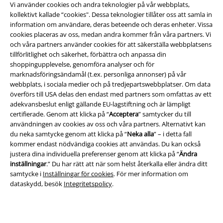
Vi använder cookies och andra teknologier på vår webbplats,
kollektivt kallade “cookies". Dessa teknologier tillåter oss att samla in
information om användare, deras beteende och deras enheter. Vissa
cookies placeras av oss, medan andra kommer från våra partners. Vi
och våra partners använder cookies för att säkerställa webbplatsens
tillförlitlighet och säkerhet, förbättra och anpassa din
shoppingupplevelse, genomföra analyser och för
Juridisk information/Villkor
marknadsföringsändamål (t.ex. personliga annonser) på vår
webbplats, i sociala medier och på tredjepartswebbplatser. Om data
Villkor
överförs till USA delas den endast med partners som omfattas av ett
adekvansbeslut enligt gällande EU-lagstiftning och är lämpligt
Om oss
certifierade. Genom att klicka på “
Acceptera
” samtycker du till
användningen av cookies av oss och våra partners. Alternativt kan
Ladda ner villkoren
du neka samtycke genom att klicka på “
Neka alla
” – i detta fall
kommer endast nödvändiga cookies att användas. Du kan också
Avfallshantering och miljöskydd
justera dina individuella preferenser genom att klicka på “
Ändra
inställningar
.” Du har rätt att när som helst återkalla eller ändra ditt
samtycke i
Inställningar för cookies
. För mer information om
Försäkran om överensstämmelse
dataskydd, besök
Integritetspolicy
.
Information om tillgänglighet
Inställningar för cookies