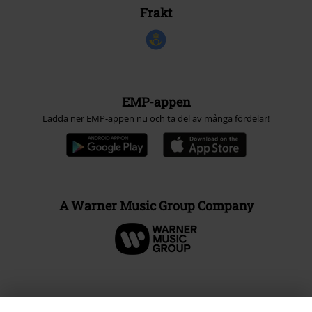
Frakt
EMP-appen
Ladda ner EMP-appen nu och ta del av många fördelar!
A Warner Music Group Company