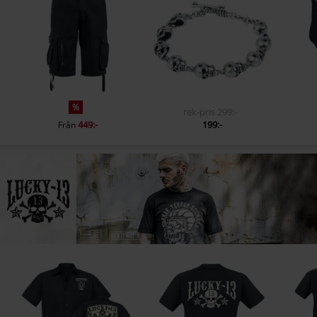
%
rek-pris
299:-
449:-
199:-
Från