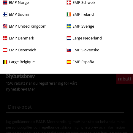
EMP Norge
EMP Schweiz
Rea %
OUTLET
T-shirts
EMP Suomi
EMP Ireland
Nytt
Kläder
T-shirts & Toppar
T-shirts
EMP United Kingdom
EMP Sverige
Kläder & accessoarer
Toppar
T-Shirtar
EMP Danmark
Large Nederland
Teman
Rockabilly
Rockabilly Killar
EMP Österreich
EMP Slovensko
Large Belgique
EMP España
15%
Nyhetsbrev
rabatt
15% rabatt när du registrerar dig för vårt
nyhetsbrev!
Mer
Jag godkänner att E.M.P. Merchandising mbH har rätt att behandla mina
personuppgifter och regelbundet skicka mig nyhetsbrev och information
om deras produkter. Jag godkänner att mina personuppgifter kommer att