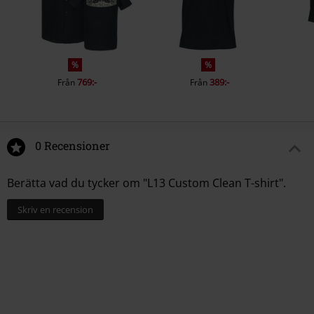
%
%
769:-
389:-
Från
Från
0 Recensioner
Berätta vad du tycker om "L13 Custom Clean T-shirt".
Skriv en recension