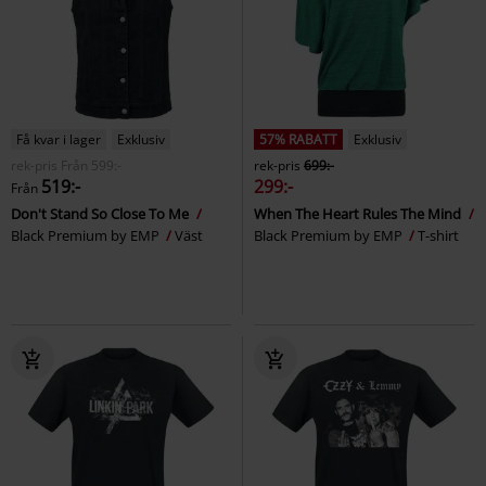
Få kvar i lager
Exklusiv
57% RABATT
Exklusiv
rek-pris
Från
599:-
rek-pris
699:-
519:-
299:-
Från
Don't Stand So Close To Me
When The Heart Rules The Mind
Black Premium by EMP
Väst
Black Premium by EMP
T-shirt