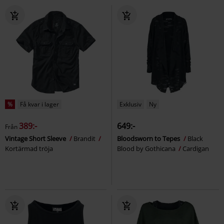
%
Få kvar i lager
Exklusiv
Ny
389:-
649:-
Från
Vintage Short Sleeve
Brandit
Bloodsworn to Tepes
Black
Kortärmad tröja
Blood by Gothicana
Cardigan