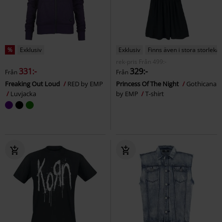
%
Exklusiv
Exklusiv
Finns även i stora storlekar
rek-pris
Från
499:-
331:-
329:-
Från
Från
Freaking Out Loud
RED by EMP
Princess Of The Night
Gothicana
Luvjacka
by EMP
T-shirt