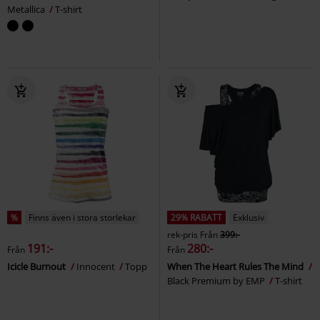
Metallica
T-shirt
%
Finns även i stora storlekar
29% RABATT
Exklusiv
rek-pris
Från
399:-
191:-
280:-
Från
Från
Icicle Burnout
Innocent
Topp
When The Heart Rules The Mind
Black Premium by EMP
T-shirt