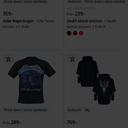
Finns även i stora storlekar
Exklusiv
Finns även i stora storlekar
rek-pris
Från
240:-
359:-
239:-
Från
Adler Regenbogen
Die Toten
Death Metal Unicorn
Death
Hosen
T-shirt
Metal Unicorn
T-shirt
Finns även i stora storlekar
Exklusiv
Ny
289:-
769:-
Från