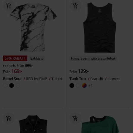
57% RABATT
Exklusiv
Finns även i stora storlekar
rek-pris
Från
399:-
169:-
129:-
Från
Från
Rebel Soul
RED by EMP
T-shirt
Tank Top
Brandit
Linnen
+1