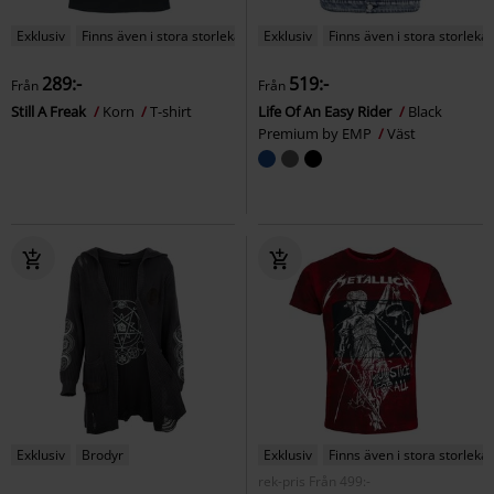
Exklusiv
Finns även i stora storlekar
Exklusiv
Finns även i stora storlekar
289:-
519:-
Från
Från
Still A Freak
Korn
T-shirt
Life Of An Easy Rider
Black
Premium by EMP
Väst
Exklusiv
Brodyr
Exklusiv
Finns även i stora storlekar
rek-pris
Från
499:-