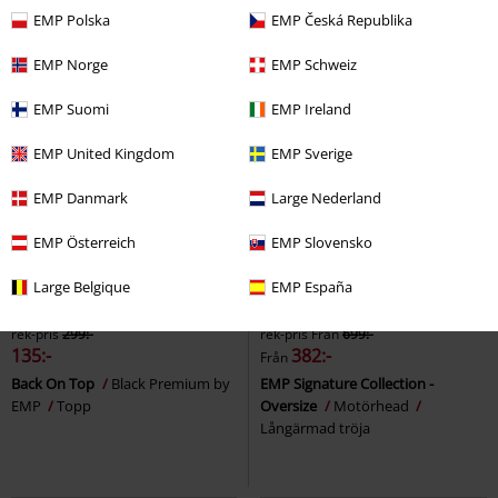
+4
EMP Polska
EMP Česká Republika
EMP Norge
EMP Schweiz
EMP Suomi
EMP Ireland
EMP United Kingdom
EMP Sverige
EMP Danmark
Large Nederland
EMP Österreich
EMP Slovensko
Large Belgique
EMP España
54% RABATT
Exklusiv
45% RABATT
Exklusiv
rek-pris
299:-
rek-pris
Från
699:-
135:-
382:-
Från
Back On Top
Black Premium by
EMP Signature Collection -
EMP
Topp
Oversize
Motörhead
Långärmad tröja