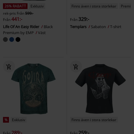
26% RABATT
Exklusiv
Finns även i stora storlekar
Premiu
rek-pris
Från
599:-
441:-
329:-
Från
Från
Life Of An Easy Rider
Black
Templars
Sabaton
T-shirt
Premium by EMP
Väst
%
Exklusiv
Finns även i stora storlekar
289:-
259:-
Från
Från