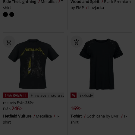
Ride The Lightning
Metallica
T-
Woodland Spirit
Black Premium
shirt
by EMP
Luvjacka
14% RABATT
Finns även i stora storlekar
%
Exklusiv
rek-pris
Från
289:-
246:-
169:-
Från
Hetfield Vulture
Metallica
T-
T-shirt
Gothicana by EMP
T-
shirt
shirt