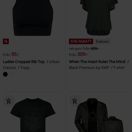
%
55% RABATT
Exklusiv
rek-pris
Från
699:-
95:-
309:-
Från
Från
Ladies Cropped Rib Top
Urban
When The Heart Rules The Mind
Classics
Topp
Black Premium by EMP
T-shirt