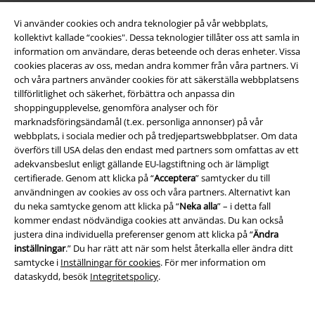
Vi använder cookies och andra teknologier på vår webbplats,
kollektivt kallade “cookies". Dessa teknologier tillåter oss att samla in
information om användare, deras beteende och deras enheter. Vissa
cookies placeras av oss, medan andra kommer från våra partners. Vi
och våra partners använder cookies för att säkerställa webbplatsens
tillförlitlighet och säkerhet, förbättra och anpassa din
shoppingupplevelse, genomföra analyser och för
Bli en del av gemenskapen!
marknadsföringsändamål (t.ex. personliga annonser) på vår
webbplats, i sociala medier och på tredjepartswebbplatser. Om data
överförs till USA delas den endast med partners som omfattas av ett
adekvansbeslut enligt gällande EU-lagstiftning och är lämpligt
certifierade. Genom att klicka på “
Acceptera
” samtycker du till
användningen av cookies av oss och våra partners. Alternativt kan
du neka samtycke genom att klicka på “
Neka alla
” – i detta fall
kommer endast nödvändiga cookies att användas. Du kan också
justera dina individuella preferenser genom att klicka på “
Ändra
inställningar
.” Du har rätt att när som helst återkalla eller ändra ditt
Betalningsmetod
samtycke i
Inställningar för cookies
. För mer information om
dataskydd, besök
Integritetspolicy
.