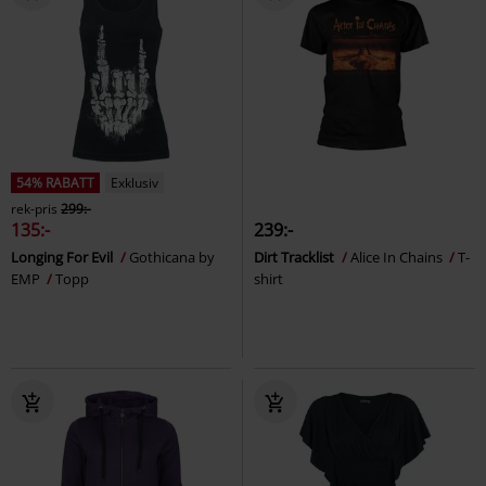
54% RABATT
Exklusiv
rek-pris
299:-
135:-
239:-
Longing For Evil
Gothicana by
Dirt Tracklist
Alice In Chains
T-
EMP
Topp
shirt