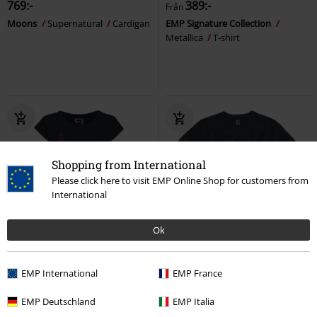
769:-
389:-
Från
Moons
Supernatural
Cardigan
EMP Signature Collection
Metallica
T-shirt
Shopping from International
Please click here to visit EMP Online Shop for customers from
International
Ok
36% RABATT
Exklusiv
Finns även i stora storlekar
rek-pris
Från
399:-
EMP International
254:-
EMP France
159:-
Från
Från
Keep Me Going
RED by EMP
T-
Premium T-Shirt
Brandit
T-
EMP Deutschland
EMP Italia
shirt
shirt