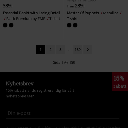
rek-pris
Från
299:-
389:-
289:-
Från
Essential T-shirt with Lacing Detail
Master Of Puppets
Metallica
Black Premium by EMP
T-shirt
T-shirt
1
2
3
...
189
Sida 1 Av 189
15%
Nyhetsbrev
rabatt
15% rabatt när du registrerar dig för vårt
nyhetsbrev!
Mer
Jag godkänner att E.M.P. Merchandising mbH har rätt att behandla mina