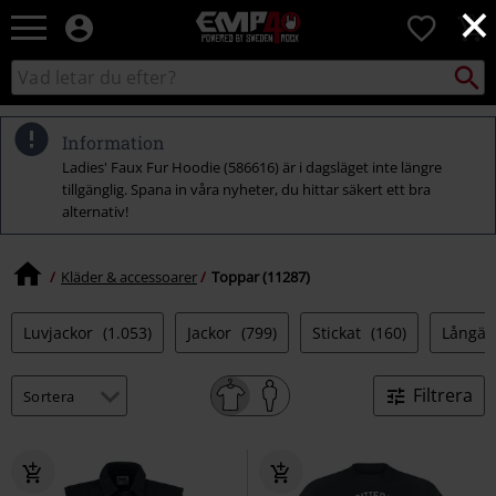
×
EMP
0
-
Musik,
Sök
Sök
Film,
i
TV
katalogen
&
Information
Spelmerch
Ladies' Faux Fur Hoodie (586616) är i dagsläget inte längre
-
tillgänglig. Spana in våra nyheter, du hittar säkert ett bra
Alternativt
alternativ!
Mode
Kläder & accessoarer
Toppar (11287)
Luvjackor
(1.053)
Jackor
(799)
Stickat
(160)
Långär
Filtrera