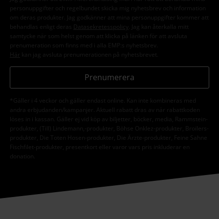
personuppgifter och regelbundet skicka mig nyhetsbrev och information
om deras produkter. Jag godkänner att mina personuppgifter kommer att
behandlas enligt deras
Datasekretesspolicy
. Jag kan återkalla mitt
samtycke när som helst genom att klicka på länken för att avsluta
prenumeration som finns med i alla EMP:s nyhetsbrev.
Här
kan jag avsluta prenumerationen på nyhetsbrevet.
Prenumerera
*Gäller i 4 veckor och gäller endast online. Kan inte kombineras med
andra erbjudanden/kampanjer. Aktuell rabatt dras av när rabattkoden
löses in i kassan. Gäller ej vid köp av biljetter, böcker, media, Rammstein-
produkter, (Till) Lindemann,-produkter, Böhse Onklez-produkter, Broilers-
produkter, Die Toten Hosen-produkter, Die Ärzte-produkter, Feine Sahne
Fischfilet-produkter, presentkort eller varor vars pris inkluderar en
donation.