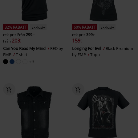
32% RABATT
Exklusiv
60% RABATT
Exklusiv
rek-pris
Från
299:-
rek-pris
399:-
203:-
159:-
Från
Can You Read My Mind
RED by
Longing For Evil
Black Premium
EMP
T-shirt
by EMP
Topp
+9