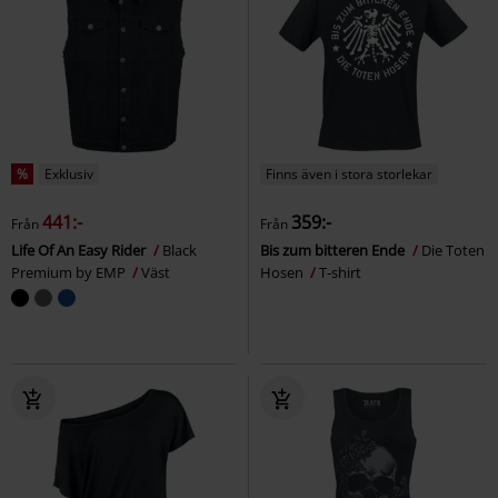
%
Exklusiv
Finns även i stora storlekar
441:-
359:-
Från
Från
Life Of An Easy Rider
Black
Bis zum bitteren Ende
Die Toten
Premium by EMP
Väst
Hosen
T-shirt