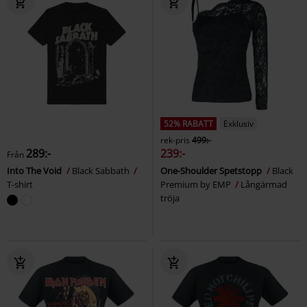
52% RABATT
Exklusiv
rek-pris
499:-
289:-
239:-
Från
Into The Void
Black Sabbath
One-Shoulder Spetstopp
Black
T-shirt
Premium by EMP
Långärmad
tröja