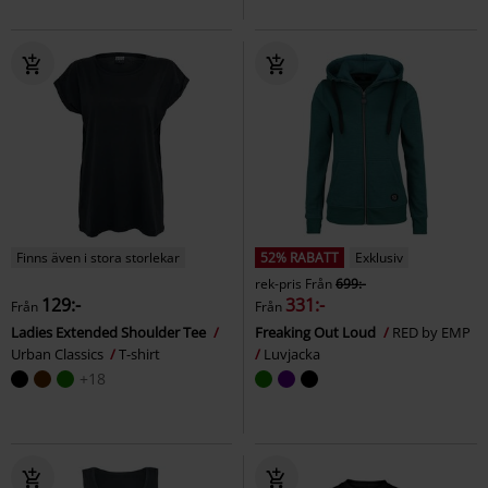
Finns även i stora storlekar
52% RABATT
Exklusiv
rek-pris
Från
699:-
129:-
331:-
Från
Från
Ladies Extended Shoulder Tee
Freaking Out Loud
RED by EMP
Urban Classics
T-shirt
Luvjacka
+18