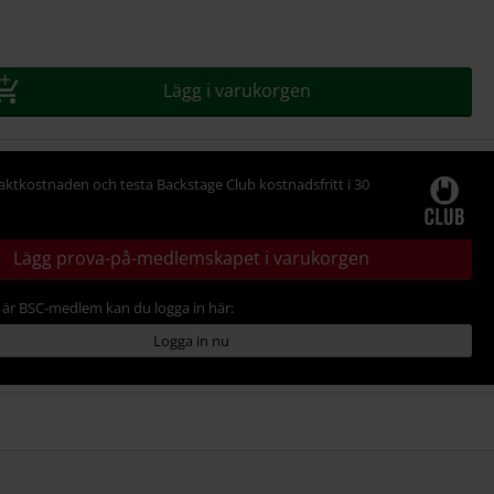
Lägg i varukorgen
raktkostnaden och testa Backstage Club kostnadsfritt i 30
Lägg prova-på-medlemskapet i varukorgen
är BSC-medlem kan du logga in här:
Logga in nu