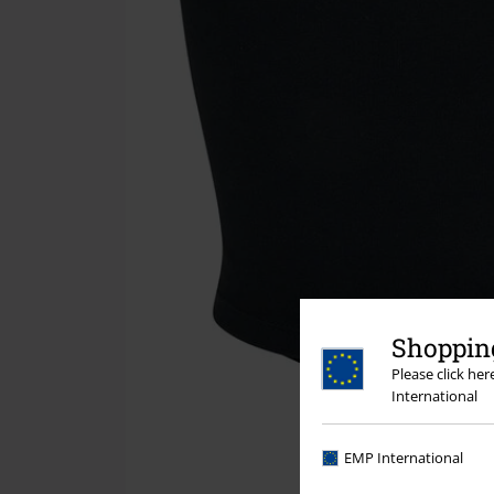
Shopping
Please click he
International
EMP International