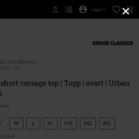
×
0
Logga in
oms., Frakt tillkommer.
ta pris
:
159:-
 short corsage top | Topp | svart | Urban
s
taljer
S
M
L
XL
XXL
3XL
4XL
ekstabell