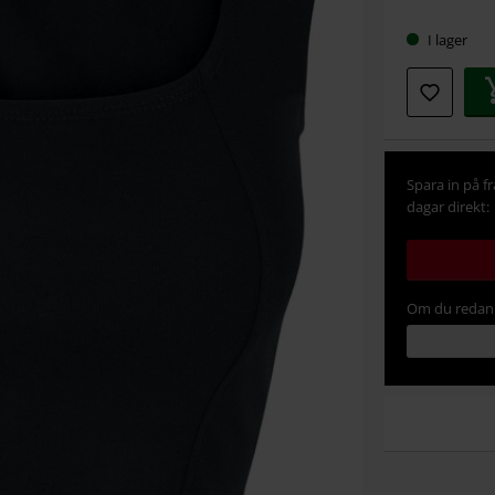
storlek
I lager
Spara in på f
dagar direkt:
Om du redan 