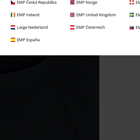
EMP Česká Republika
EMP Norge
EM
EMP Ireland
EMP United Kingdom
EM
Large Nederland
EMP Österreich
EM
EMP España