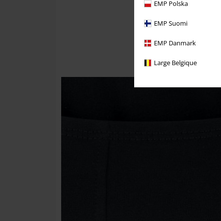
EMP Polska
EMP Suomi
EMP Danmark
Large Belgique