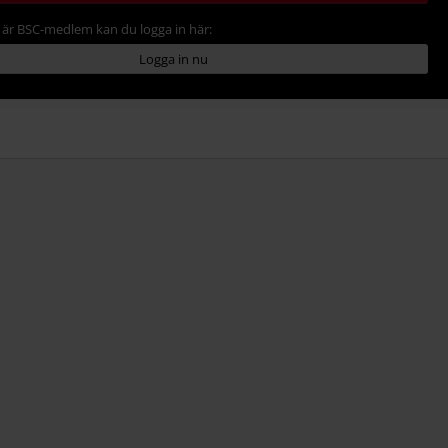
är BSC-medlem kan du logga in här:
Logga in nu