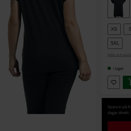
storlek
XS
5XL
Mått och storl
I lager
Spara in på f
dagar direkt: