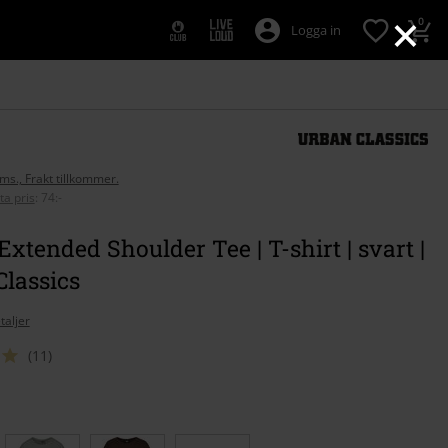
×
0
Logga in
oms., Frakt tillkommer.
ta pris
:
74:-
Extended Shoulder Tee | T-shirt | svart |
lassics
taljer
(11)