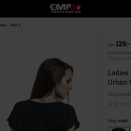
EMP
-
Musik,
Film,
Barn
Rea %
TV
&
Spelmerch
129:-
Från
-
Alternativt
Priser inkl. m
30-dagars bäs
Mode
Ladies 
Urban C
Fler produktde
Välj
Färg:
svart
din