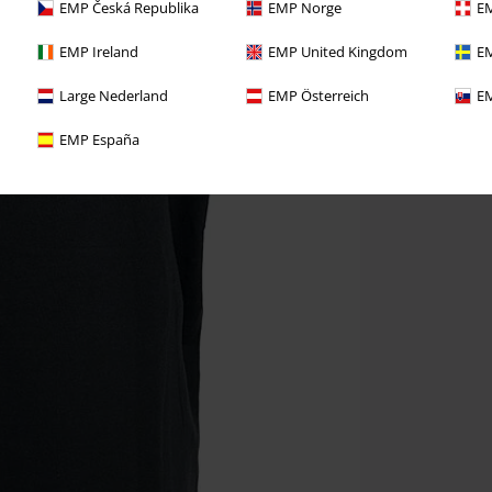
EMP Česká Republika
EMP Norge
EM
EMP Ireland
EMP United Kingdom
EM
Large Nederland
EMP Österreich
EM
EMP España