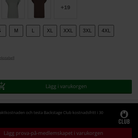
+19
S
M
L
XL
XXL
3XL
4XL
ekstabell
Lägg i varukorgen
raktkostnaden och testa Backstage Club kostnadsfritt i 30
Lägg prova-på-medlemskapet i varukorgen