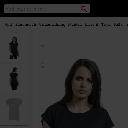
Gå till
Sök
Sök
huvudinnehåll
i
katalogen
Nytt
Bandmerch
Underhållning
Märken
Livsstil
Tjejer
Killar
https://www.emp-
shop.se/p/ladies-
extended-
shoulder-
tee/343862.html