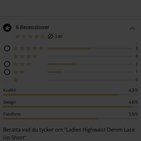
6 Recensioner
3.80
3
0
2
1
0
Kvalité
4.3/5
Design
4.8/5
Passform
3.5/5
Berätta vad du tycker om "Ladies Highwaist Denim Lace
Up Short".