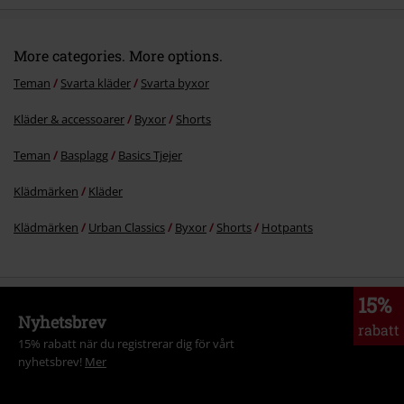
More categories. More options.
Teman
Svarta kläder
Svarta byxor
Kläder & accessoarer
Byxor
Shorts
Teman
Basplagg
Basics Tjejer
Klädmärken
Kläder
Klädmärken
Urban Classics
Byxor
Shorts
Hotpants
15%
Nyhetsbrev
rabatt
15% rabatt när du registrerar dig för vårt
nyhetsbrev!
Mer