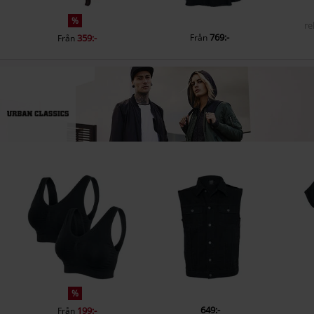
%
re
769:-
359:-
Från
Från
%
649:-
199:-
Från