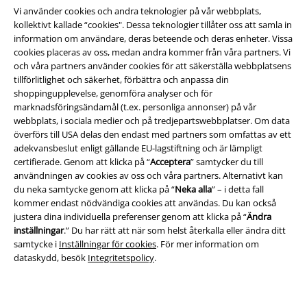
Vi använder cookies och andra teknologier på vår webbplats,
kollektivt kallade “cookies". Dessa teknologier tillåter oss att samla in
information om användare, deras beteende och deras enheter. Vissa
cookies placeras av oss, medan andra kommer från våra partners. Vi
och våra partners använder cookies för att säkerställa webbplatsens
tillförlitlighet och säkerhet, förbättra och anpassa din
shoppingupplevelse, genomföra analyser och för
marknadsföringsändamål (t.ex. personliga annonser) på vår
webbplats, i sociala medier och på tredjepartswebbplatser. Om data
överförs till USA delas den endast med partners som omfattas av ett
adekvansbeslut enligt gällande EU-lagstiftning och är lämpligt
Juridisk information/Villkor
certifierade. Genom att klicka på “
Acceptera
” samtycker du till
användningen av cookies av oss och våra partners. Alternativt kan
Villkor
du neka samtycke genom att klicka på “
Neka alla
” – i detta fall
kommer endast nödvändiga cookies att användas. Du kan också
justera dina individuella preferenser genom att klicka på “
Ändra
Om oss
inställningar
.” Du har rätt att när som helst återkalla eller ändra ditt
samtycke i
Inställningar för cookies
. För mer information om
Ladda ner villkoren
dataskydd, besök
Integritetspolicy
.
Avfallshantering och miljöskydd