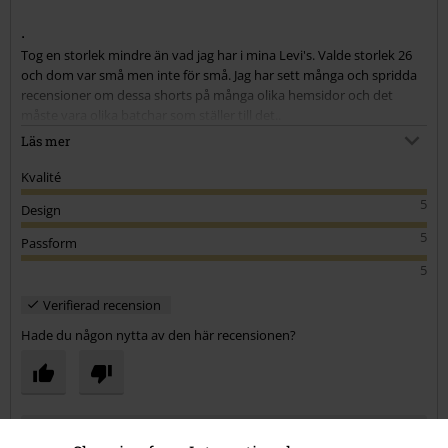
Skicka kommentar
.
Tog en storlek mindre än vad jag har i mina Levi's. Valde storlek 26
och dom var små men inte för små. Jag har sett många och spridda
recensioner om dessa shorts på många olika hemsidor och det
måste vara olika batchar som ställer till det..
Läs mer
Slutsats: står du mellan två storlekar, ta den mindre.
Kvalité
5
Design
5
Passform
5
Verifierad recension
Hade du någon nytta av den här recensionen?
Kommentar