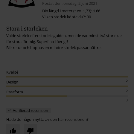
Postat den: onsdag, 2 juni 2021
Hjälpte den här informationen dig?
Din längd i meter (t.ex. 1,73): 1.66
Skicka kommentar
Vilken storlek köpte du?: 30
Stora i storleken
Valde storlek efter storleksguiden, men de var minst två storlekar
för stora för mig. Superfina i övrigt!
Blir retur och hoppas en mindre storlek passar bättre.
Kvalité
5
Design
5
Passform
3
Verifierad recension
Hade du någon nytta av den här recensionen?