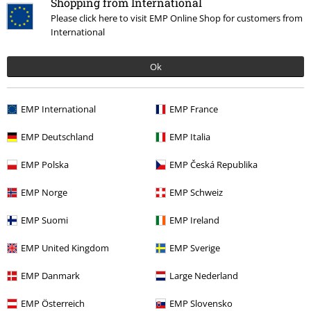
Shopping from International
Please click here to visit EMP Online Shop for customers from
International
Wilma W.
3 Recensioner
Ok
Postat den: lördag, 25 mars 2023
EMP International
EMP France
Favorit shorts
Älskar dessa shorts! De är så fina och har bra kvalitet, de är också
Skicka kommentar
EMP Deutschland
EMP Italia
väldigt sköna att ha på sig.
Ser att många tycker att storlekarna är konstiga, men jag upplever
EMP Polska
EMP Česká Republika
att storleken jag valde är normal.
EMP Norge
EMP Schweiz
Kvalité
EMP Suomi
EMP Ireland
5
Design
EMP United Kingdom
EMP Sverige
5
Passform
EMP Danmark
Large Nederland
5
Verifierad recension
EMP Österreich
EMP Slovensko