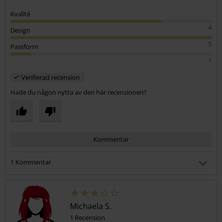
Kvalité
4
Design
5
Passform
1
Verifierad recension
Hade du någon nytta av den här recensionen?
Kommentar
1 Kommentar
Saranda K.
Postat den: fredag, 30 januari 2026 18:37:34
Du vet väl om att storlekarna är angivna i tum, inte typiska
Michaela S.
34/36 som finns på HM och liknande?
1 Recension