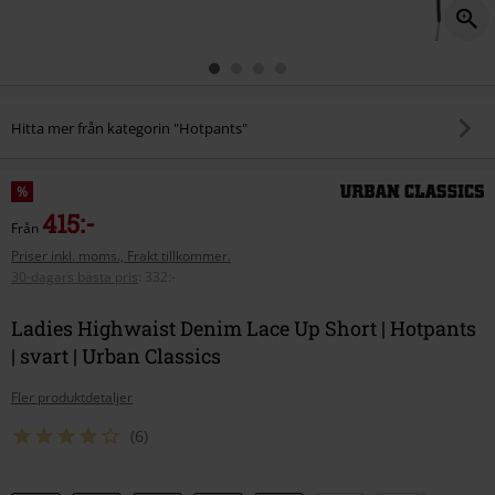
Hitta mer från kategorin "Hotpants"
%
415:-
Från
Priser inkl. moms., Frakt tillkommer.
30-dagars bästa pris
:
332:-
Ladies Highwaist Denim Lace Up Short | Hotpants
| svart | Urban Classics
Fler produktdetaljer
(6)