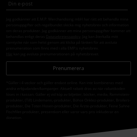
Jag godkänner att E.M.P. Merchandising mbH har rätt att behandla mina
personuppgifter och regelbundet skicka mig nyhetsbrev och information
om deras produkter. Jag godkänner att mina personuppgifter kommer att
behandlas enligt deras
Datasekretesspolicy
. Jag kan återkalla mitt
samtycke när som helst genom att klicka på länken för att avsluta
prenumeration som finns med i alla EMP:s nyhetsbrev.
Här
kan jag avsluta prenumerationen på nyhetsbrevet.
Prenumerera
*Gäller i 4 veckor och gäller endast online. Kan inte kombineras med
andra erbjudanden/kampanjer. Aktuell rabatt dras av när rabattkoden
löses in i kassan. Gäller ej vid köp av biljetter, böcker, media, Rammstein-
produkter, (Till) Lindemann,-produkter, Böhse Onklez-produkter, Broilers-
produkter, Die Toten Hosen-produkter, Die Ärzte-produkter, Feine Sahne
Fischfilet-produkter, presentkort eller varor vars pris inkluderar en
donation.