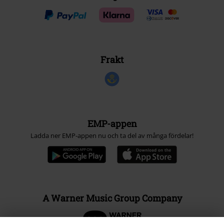
Frakt
EMP-appen
Ladda ner EMP-appen nu och ta del av många fördelar!
A Warner Music Group Company