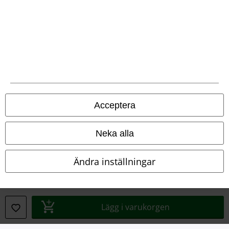
Försäkran om överensstämmelse
Information om tillgänglighet
Inställningar för cookies
Bekräfta ångrat köp
Alla priser inkl. moms.
Fraktkostnad tillkommer.
Acceptera
© 1986-2026 E.M.P. Merchandising HGmbH
Neka alla
Ändra inställningar
Våra onlinebutiker
EMP International
EMP France
Lägg i varukorgen
EMP Deutschland