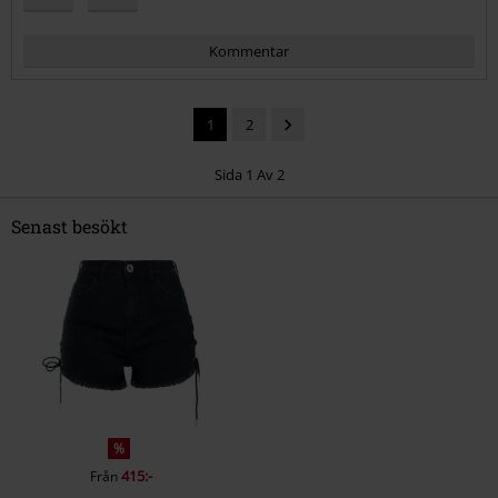
Kommentar
1
2
Sida 1 Av 2
Senast besökt
Skicka kommentar
%
415:-
Från