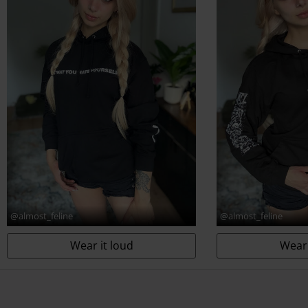
@almost_feline
@almost_feline
Wear it loud
Wear 