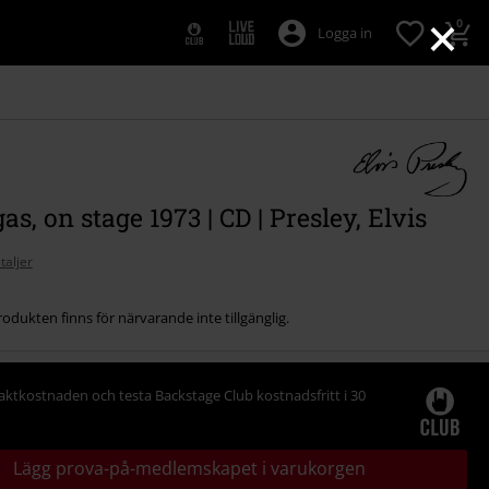
×
0
Logga in
as, on stage 1973 | CD | Presley, Elvis
taljer
odukten finns för närvarande inte tillgänglig.
raktkostnaden och testa Backstage Club kostnadsfritt i 30
Lägg prova-på-medlemskapet i varukorgen