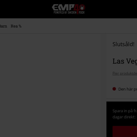
EMP
-
Musik,
Film,
Barn
Rea %
TV
&
Spelmerch
Slutsåld!
-
Alternativt
Las Veg
Mode
Fler produktde
Den här pr
Spara in på f
dagar direkt: