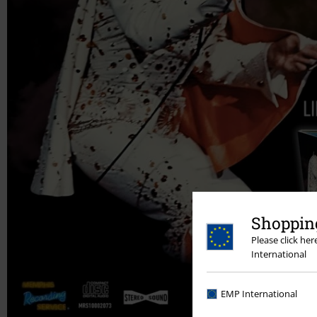
Shopping
Please click he
International
EMP International