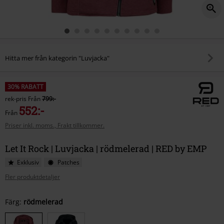
Hitta mer från kategorin "Luvjacka"
30% RABATT
rek-pris
Från
799:-
552:-
Från
Priser inkl. moms., Frakt tillkommer.
Let It Rock | Luvjacka | rödmelerad | RED by EMP
Exklusiv
Patches
Fler produktdetaljer
Välj
Färg:
rödmelerad
din