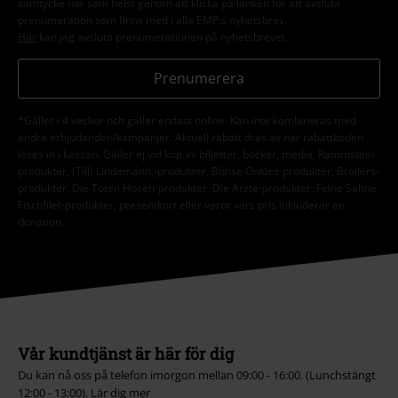
samtycke när som helst genom att klicka på länken för att avsluta
prenumeration som finns med i alla EMP:s nyhetsbrev.
Här
kan jag avsluta prenumerationen på nyhetsbrevet.
Prenumerera
*Gäller i 4 veckor och gäller endast online. Kan inte kombineras med
andra erbjudanden/kampanjer. Aktuell rabatt dras av när rabattkoden
löses in i kassan. Gäller ej vid köp av biljetter, böcker, media, Rammstein-
produkter, (Till) Lindemann,-produkter, Böhse Onklez-produkter, Broilers-
produkter, Die Toten Hosen-produkter, Die Ärzte-produkter, Feine Sahne
Fischfilet-produkter, presentkort eller varor vars pris inkluderar en
donation.
Vår kundtjänst är här för dig
Du kan nå oss på telefon imorgon mellan 09:00 - 16:00. (Lunchstängt
12:00 - 13:00).
Lär dig mer