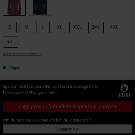
storlek
S
M
L
XL
XXL
3XL
4XL
5XL
Mått och storlekstabell
I lager
Spara in på fraktkostnaden och testa Backstage Club
kostnadsfritt i 30 dagar direkt:
Lägg prova-på-medlemskapet i varukorgen
Om du redan är BSC-medlem kan du logga in här:
Logga in nu