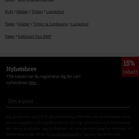
Nytt
Kläder
Tröjor
Luvjackor
Tjejer
Kläder
Tröjor & Cardigans
Luvjackor
Tjejer
Exklusivt hos EMP
15%
Nyhetsbrev
rabatt
15% rabatt när du registrerar dig för vårt
nyhetsbrev!
Mer
Jag godkänner att E.M.P. Merchandising mbH har rätt att behandla mina
personuppgifter och regelbundet skicka mig nyhetsbrev och information
om deras produkter. Jag godkänner att mina personuppgifter kommer att
behandlas enligt deras
Datasekretesspolicy
. Jag kan återkalla mitt