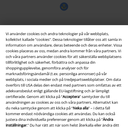
EMP-appen
Vi använder cookies och andra teknologier på vår webbplats,
Ladda ner EMP-appen nu och ta del av många fördelar!
kollektivt kallade “cookies". Dessa teknologier tillåter oss att samla in
information om användare, deras beteende och deras enheter. Vissa
cookies placeras av oss, medan andra kommer från våra partners. Vi
och våra partners använder cookies för att säkerställa webbplatsens
tillförlitlighet och säkerhet, förbättra och anpassa din
shoppingupplevelse, genomföra analyser och för
marknadsföringsändamål (t.ex. personliga annonser) på vår
A Warner Music Group Company
webbplats, i sociala medier och på tredjepartswebbplatser. Om data
överförs till USA delas den endast med partners som omfattas av ett
adekvansbeslut enligt gällande EU-lagstiftning och är lämpligt
certifierade. Genom att klicka på “
Acceptera
” samtycker du till
användningen av cookies av oss och våra partners. Alternativt kan
du neka samtycke genom att klicka på “
Neka alla
” – i detta fall
kommer endast nödvändiga cookies att användas. Du kan också
justera dina individuella preferenser genom att klicka på “
Ändra
inställningar
.” Du har rätt att när som helst återkalla eller ändra ditt