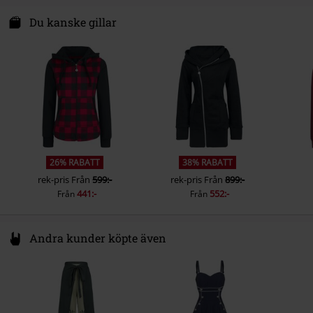
Ärmform
Normala ärmar
E.M.P. Merchandising Handelsgesellschaft mbH
Darmer Esch 70 a
Du kanske gillar
Ärmlängd
Långärmad
49811 Lingen
Stängning
Germany
Blixtlås
www.emp.de
Fickor
Fickor med dragkedja
Färg
rödmelerad
26% RABATT
38% RABATT
rek-pris
Från
599:-
rek-pris
Från
899:-
441:-
552:-
Från
Från
Andra kunder köpte även