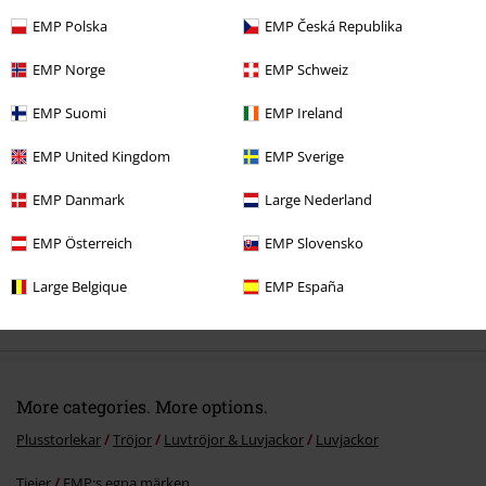
EMP Polska
EMP Česká Republika
Senast besökt
EMP Norge
EMP Schweiz
EMP Suomi
EMP Ireland
EMP United Kingdom
EMP Sverige
EMP Danmark
Large Nederland
EMP Österreich
EMP Slovensko
30% RABATT
Large Belgique
EMP España
rek-pris
Från
799:-
552:-
Från
More categories. More options.
Plusstorlekar
Tröjor
Luvtröjor & Luvjackor
Luvjackor
Tjejer
EMP:s egna märken