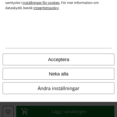
samtycke i
Inställningar för cookies
. För mer information om
dataskydd, besök
Integritetspolicy
.
Juridisk information/Villkor
Villkor
Om oss
Acceptera
Ladda ner villkoren
Avfallshantering och miljöskydd
Neka alla
Försäkran om överensstämmelse
Ändra inställningar
Information om tillgänglighet
Inställningar för cookies
Lägg i varukorgen