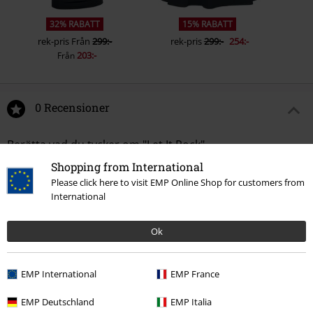
32% RABATT
15% RABATT
rek-pris
Från
299:-
rek-pris
299:-
254:-
203:-
Från
0 Recensioner
Berätta vad du tycker om "Let It Rock".
Shopping from International
Skriv en recension
Please click here to visit EMP Online Shop for customers from
International
Ok
EMP International
EMP France
EMP Deutschland
EMP Italia