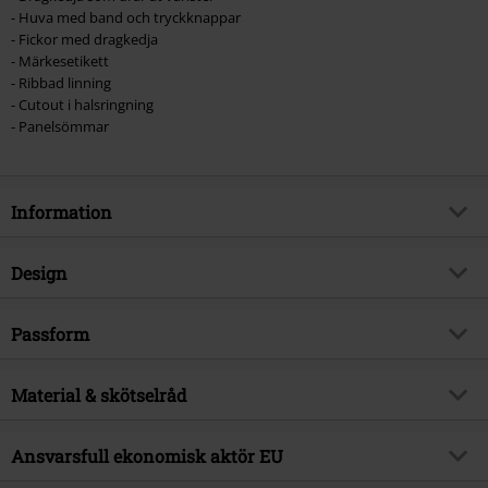
- Huva med band och tryckknappar
- Fickor med dragkedja
- Märkesetikett
- Ribbad linning
- Cutout i halsringning
- Panelsömmar
Information
Artikelnummer
375020
Design
Titel
Let It Rock
Produkttyp
Luvjacka
Brand
Passform
RED by EMP
Mönster
blandad
Exklusiv
Ja
Passform/Topp
Vardaglig
Tryckt
Material & skötselråd
nej
Produktämne
Basplagg, Streetwear
Längd
Normal
Detaljer
Märkeslogo, Ribbade muddar
Releasedatum
29/05/2020
Yttermaterial
70% bomull, 30% polyester
Ansvarsfull ekonomisk aktör EU
Kragform
Luva
Kön
Dam
Skötselråd
Maskintvätt