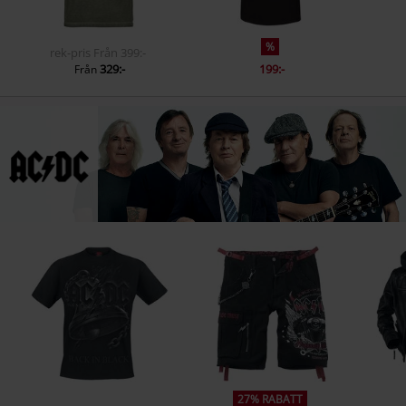
%
rek-pris
Från
399:-
329:-
199:-
Från
27% RABATT