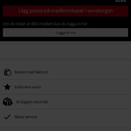
Lägg prova-på-medlemskapet i varukorgen
Om du redan är BSC-medlem kan du logga in här:
Logga in nu
Betala med faktura
Exklusiva varor
30 dagars returrätt
Bästa service