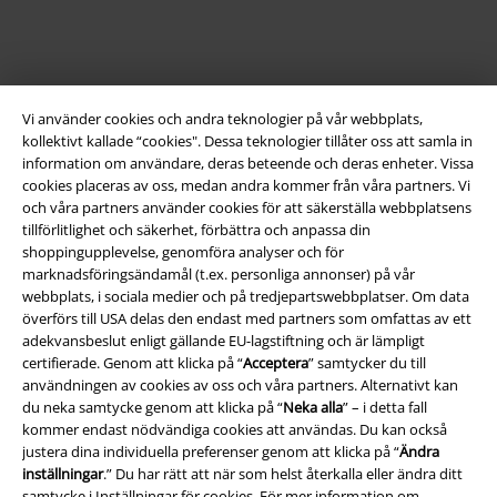
Vi använder cookies och andra teknologier på vår webbplats,
kollektivt kallade “cookies". Dessa teknologier tillåter oss att samla in
information om användare, deras beteende och deras enheter. Vissa
cookies placeras av oss, medan andra kommer från våra partners. Vi
och våra partners använder cookies för att säkerställa webbplatsens
Juridisk information/Villkor
tillförlitlighet och säkerhet, förbättra och anpassa din
shoppingupplevelse, genomföra analyser och för
Villkor
marknadsföringsändamål (t.ex. personliga annonser) på vår
webbplats, i sociala medier och på tredjepartswebbplatser. Om data
Om oss
överförs till USA delas den endast med partners som omfattas av ett
adekvansbeslut enligt gällande EU-lagstiftning och är lämpligt
Ladda ner villkoren
certifierade. Genom att klicka på “
Acceptera
” samtycker du till
användningen av cookies av oss och våra partners. Alternativt kan
du neka samtycke genom att klicka på “
Neka alla
” – i detta fall
Avfallshantering och miljöskydd
kommer endast nödvändiga cookies att användas. Du kan också
justera dina individuella preferenser genom att klicka på “
Ändra
Försäkran om överensstämmelse
inställningar
.” Du har rätt att när som helst återkalla eller ändra ditt
samtycke i
Inställningar för cookies
. För mer information om