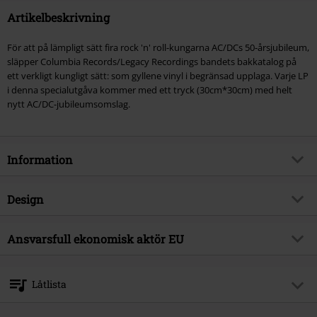
Artikelbeskrivning
För att på lämpligt sätt fira rock 'n' roll-kungarna AC/DCs 50-årsjubileum,
släpper Columbia Records/Legacy Recordings bandets bakkatalog på
ett verkligt kungligt sätt: som gyllene vinyl i begränsad upplaga. Varje LP
i denna specialutgåva kommer med ett tryck (30cm*30cm) med helt
nytt AC/DC-jubileumsomslag.
Information
Artikelnummer
571222
Design
Titel
Let There Be Rock
Produkttyp
LP
Musikgenre
Ansvarsfull ekonomisk aktör EU
Hardrock
Media-format
LP
Produktämne
Band
Sony Music Entertainment Germany GmbH
Balanstraße 73 // Haus 31
Band
AC/DC
Låtlista
81541 München
Releasedatum
21/06/2024
Germany
LP 1