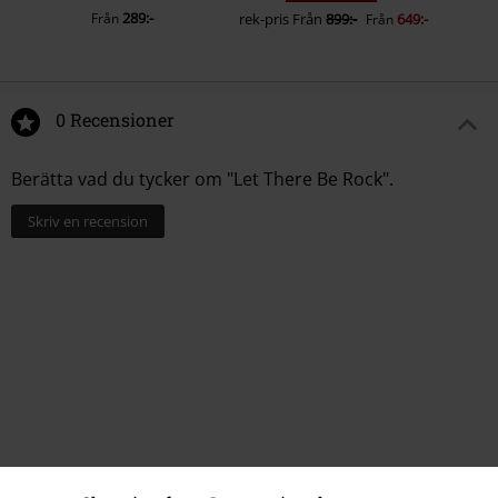
289:-
Från
rek-pris
Från
899:-
649:-
Från
0 Recensioner
Berätta vad du tycker om "Let There Be Rock".
Skriv en recension