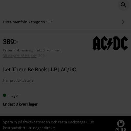
Hitta mer från kategorin "LP"
389:-
Priser inkl. moms., Frakt tillkommer.
30-dagars bästa pris
:
292:-
Let There Be Rock | LP | AC/DC
Fler produktdetaljer
I lager
Endast 3 kvar i lager
Spara in på fraktkostnaden och testa Backstage Club
kostnadsfritt i 30 dagar direkt: