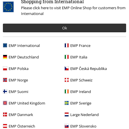
Shopping from International
More categories. More options.
Please click here to visit EMP Online Shop for customers from
International
Bandmerch
Media
Vinyl
Bandmerch
Genre
Rock
Ok
Rea %
Media
Vinyl
EMP International
EMP France
Bandmerch
Top Bands
AC/DC
Media
Vinyl
EMP Deutschland
EMP Italia
Bandmerch
Genre
Hårdrock
EMP Polska
EMP Česká Republika
EMP Norge
EMP Schweiz
15%
Nyhetsbrev
EMP Suomi
EMP Ireland
rabatt
15% rabatt när du registrerar dig för vårt
EMP United Kingdom
EMP Sverige
nyhetsbrev!
Mer
EMP Danmark
Large Nederland
EMP Österreich
EMP Slovensko