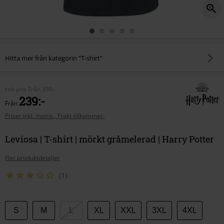
Hitta mer från kategorin "T-shirt"
rek-pris
Från
399:-
239:-
Från
Priser inkl. moms., Frakt tillkommer.
Leviosa | T-shirt | mörkt gråmelerad | Harry Potter
Fler produktdetaljer
(1)
Välj
S
M
L
XL
XXL
3XL
4XL
din