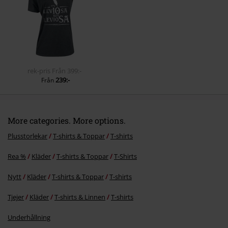
Skicka kommentar
rek-pris
Från
399:-
239:-
Från
More categories. More options.
Plusstorlekar
T-shirts & Toppar
T-shirts
Rea %
Kläder
T-shirts & Toppar
T-Shirts
Nytt
Kläder
T-shirts & Toppar
T-shirts
Tjejer
Kläder
T-shirts & Linnen
T-shirts
Underhållning