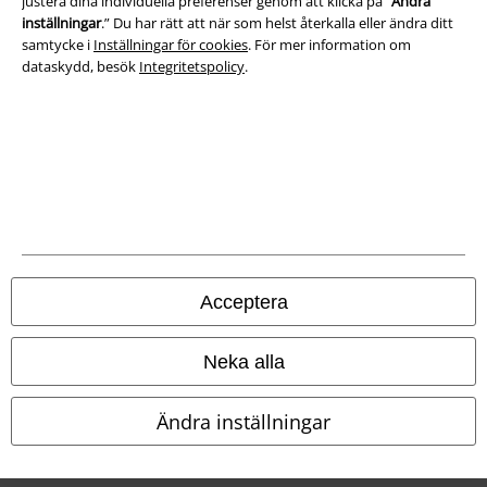
justera dina individuella preferenser genom att klicka på “
Ändra
inställningar
.” Du har rätt att när som helst återkalla eller ändra ditt
samtycke i
Inställningar för cookies
. För mer information om
Om oss
dataskydd, besök
Integritetspolicy
.
Ladda ner villkoren
Avfallshantering och miljöskydd
Försäkran om överensstämmelse
Information om tillgänglighet
Inställningar för cookies
Acceptera
Bekräfta ångrat köp
Neka alla
Alla priser inkl. moms.
Fraktkostnad tillkommer.
Ändra inställningar
© 1986-2026 E.M.P. Merchandising HGmbH