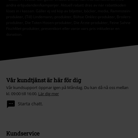
andra erbjudanden/kampanjer. Aktuell rabatt dras av när rabattkoden
löses in i kassan. Gäller ej vid köp av biljetter, böcker, media, Rammstein-
produkter, (Till) Lindemann,-produkter, Böhse Onklez-produkter, Broilers-
produkter, Die Toten Hosen-produkter, Die Ärzte-produkter, Feine Sahne
Fischfilet-produkter, presentkort eller varor vars pris inkluderar en
donation.
Vår kundtjänst är här för dig
Vår kundsupport öppnar igen på Måndag. Du kan då nå oss mellan
kl. 09:00 till 16:00.
Lär dig mer
Starta chatt.
Kundservice