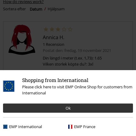
How do reviews work?
Sortera efter
Datum
Hjälpsam
Annica H.
1 Recension
Postat den: fredag, 19 november 2021
Din längd i meter (t.ex. 1,73): 1.65
Vilken storlek köpte du?: 3xl
Lite liten i storlek...
Shopping from International
Brukar pendla mellan två storlekar och valde då den större.. Blev
Please click here to visit EMP Online Shop for customers from
därför väldigt besviken när tröjan sitter väldigt tajt över magen, var
International
inte riktigt vad jag förväntade mig...
Ok
Kvalité
EMP International
EMP France
4
Design