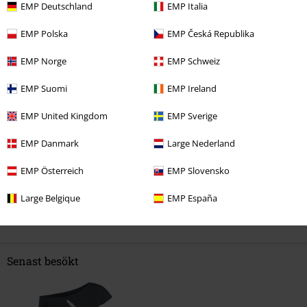
4
EMP Deutschland
EMP Italia
Passform
2
Vidd
EMP Polska
EMP Česká Republika
För smal
Perfekt
För bred
EMP Norge
EMP Schweiz
Längd
För kort
Perfekt
För lång
EMP Suomi
EMP Ireland
Verifierad recension
EMP United Kingdom
EMP Sverige
Hade du någon nytta av den här recensionen?
EMP Danmark
Large Nederland
EMP Österreich
EMP Slovensko
Large Belgique
EMP España
Kommentar
Senast besökt