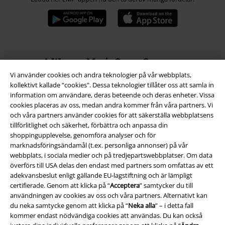
A Warner Music Group Company
Vi använder cookies och andra teknologier på vår webbplats,
kollektivt kallade “cookies". Dessa teknologier tillåter oss att samla in
information om användare, deras beteende och deras enheter. Vissa
cookies placeras av oss, medan andra kommer från våra partners. Vi
och våra partners använder cookies för att säkerställa webbplatsens
tillförlitlighet och säkerhet, förbättra och anpassa din
shoppingupplevelse, genomföra analyser och för
marknadsföringsändamål (t.ex. personliga annonser) på vår
webbplats, i sociala medier och på tredjepartswebbplatser. Om data
överförs till USA delas den endast med partners som omfattas av ett
adekvansbeslut enligt gällande EU-lagstiftning och är lämpligt
certifierade. Genom att klicka på “
Acceptera
” samtycker du till
användningen av cookies av oss och våra partners. Alternativt kan
du neka samtycke genom att klicka på “
Neka alla
” – i detta fall
Juridisk information/Villkor
kommer endast nödvändiga cookies att användas. Du kan också
Villkor