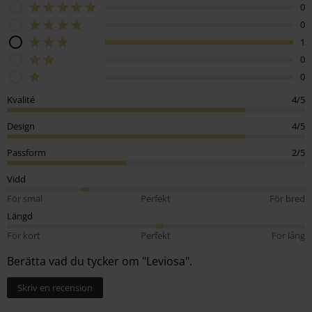
0
0
1
0
0
Kvalité
4/5
Design
4/5
Passform
2/5
Vidd
För smal
Perfekt
För bred
Längd
För kort
Perfekt
För lång
Berätta vad du tycker om "Leviosa".
Skriv en recension