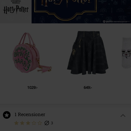
1029:-
649:-
1 Recensioner
3