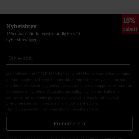
15%
Nyhetsbrev
rabatt
15% rabatt när du registrerar dig för vårt
nyhetsbrev!
Mer
Jag godkänner att E.M.P. Merchandising mbH har rätt att behandla mina
personuppgifter och regelbundet skicka mig nyhetsbrev och information
om deras produkter. Jag godkänner att mina personuppgifter kommer att
behandlas enligt deras
Datasekretesspolicy
. Jag kan återkalla mitt
samtycke när som helst genom att klicka på länken för att avsluta
prenumeration som finns med i alla EMP:s nyhetsbrev.
Här
kan jag avsluta prenumerationen på nyhetsbrevet.
Prenumerera
*Gäller i 4 veckor och gäller endast online. Kan inte kombineras med