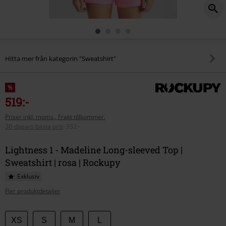
Hitta mer från kategorin "Sweatshirt"
%
519:-
Priser inkl. moms., Frakt tillkommer.
30-dagars bästa pris
:
332:-
Lightness 1 - Madeline Long-sleeved Top |
Sweatshirt | rosa | Rockupy
Exklusiv
Fler produktdetaljer
Välj
XS
S
M
L