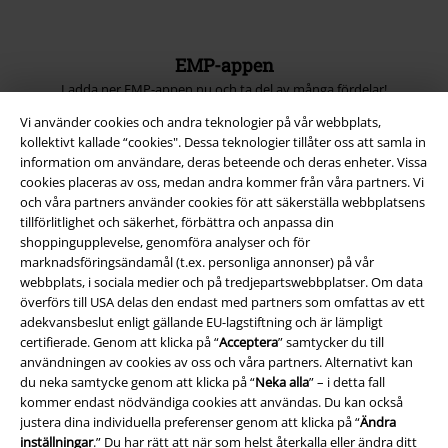
EMP-appen
Ladda ner EMP-appen nu och ta del av många fördelar!
Vi använder cookies och andra teknologier på vår webbplats,
kollektivt kallade “cookies". Dessa teknologier tillåter oss att samla in
information om användare, deras beteende och deras enheter. Vissa
cookies placeras av oss, medan andra kommer från våra partners. Vi
och våra partners använder cookies för att säkerställa webbplatsens
A Warner Music Group Company
tillförlitlighet och säkerhet, förbättra och anpassa din
shoppingupplevelse, genomföra analyser och för
marknadsföringsändamål (t.ex. personliga annonser) på vår
webbplats, i sociala medier och på tredjepartswebbplatser. Om data
överförs till USA delas den endast med partners som omfattas av ett
adekvansbeslut enligt gällande EU-lagstiftning och är lämpligt
certifierade. Genom att klicka på “
Acceptera
” samtycker du till
användningen av cookies av oss och våra partners. Alternativt kan
du neka samtycke genom att klicka på “
Neka alla
” – i detta fall
kommer endast nödvändiga cookies att användas. Du kan också
justera dina individuella preferenser genom att klicka på “
Ändra
inställningar
.” Du har rätt att när som helst återkalla eller ändra ditt