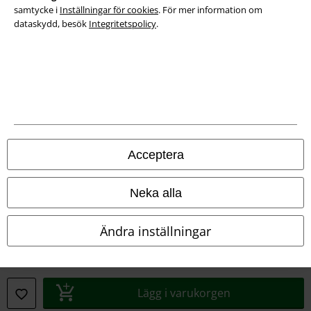
samtycke i
Inställningar för cookies
. För mer information om
dataskydd, besök
Integritetspolicy
.
Juridisk information/Villkor
Villkor
Om oss
Ladda ner villkoren
Acceptera
Avfallshantering och miljöskydd
Försäkran om överensstämmelse
Neka alla
Information om tillgänglighet
Ändra inställningar
Inställningar för cookies
Bekräfta ångrat köp
Lägg i varukorgen