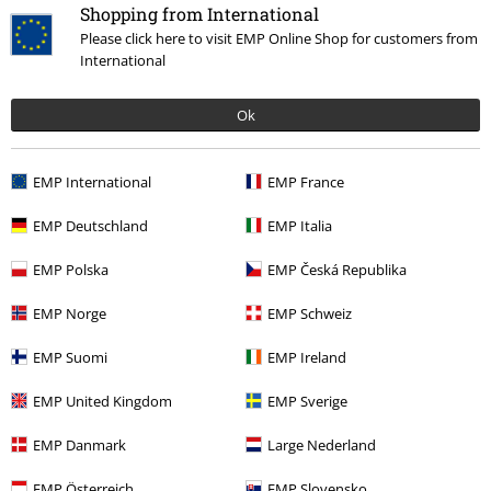
Shopping from International
Senast besökt
Please click here to visit EMP Online Shop for customers from
International
Ok
EMP International
EMP France
EMP Deutschland
EMP Italia
%
EMP Polska
EMP Česká Republika
519:-
EMP Norge
EMP Schweiz
EMP Suomi
EMP Ireland
More categories. More options.
Klädmärken
Kläder
EMP United Kingdom
EMP Sverige
Klädmärken
Tjejer
EMP Danmark
Large Nederland
Kläder
Tröjor
Sweatshirts
EMP Österreich
EMP Slovensko