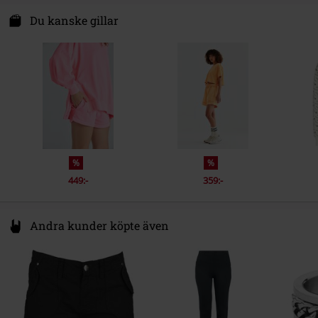
Ärmlängd
Långärmad
Rockupy e.K.
Dieselstr. 7
Du kanske gillar
Kön
Dam
Färg
rosa
74629 Pfedelbach
Germany
info@rockupy.com
%
%
449:-
359:-
Andra kunder köpte även