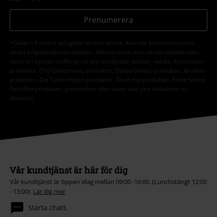
Prenumerera
*Gäller i 4 veckor och gäller endast online. Kan inte kombineras med
andra erbjudanden/kampanjer. Aktuell rabatt dras av när rabattkoden
löses in i kassan. Gäller ej vid köp av biljetter, böcker, media, Rammstein-
produkter, (Till) Lindemann,-produkter, Böhse Onklez-produkter, Broilers-
produkter, Die Toten Hosen-produkter, Die Ärzte-produkter, Feine Sahne
Fischfilet-produkter, presentkort eller varor vars pris inkluderar en
donation.
Vår kundtjänst är här för dig
Vår kundtjänst är öppen idag mellan 09:00 -16:00. (Lunchstängt 12:00
- 13:00).
Lär dig mer
Starta chatt.