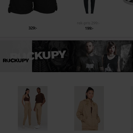
rek-pris
299:-
329:-
199:-