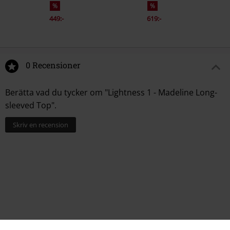
%
%
449:-
619:-
0 Recensioner
Berätta vad du tycker om "Lightness 1 - Madeline Long-
sleeved Top".
Skriv en recension