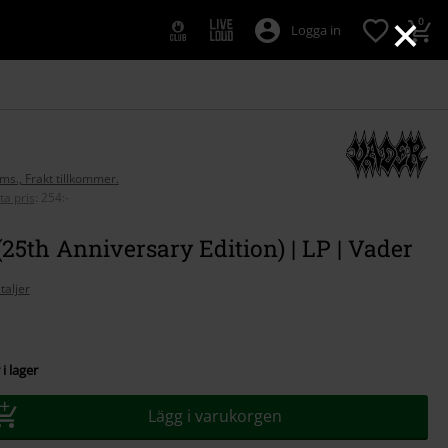
×
0
Logga in
oms., Frakt tillkommer.
ta pris
:
254:-
(25th Anniversary Edition) | LP | Vader
taljer
i lager
Lägg i varukorgen