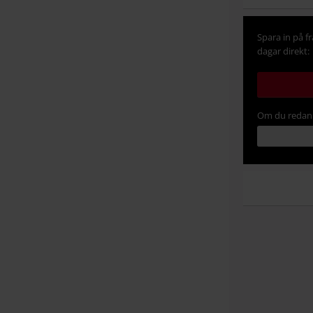
Spara in på f
dagar direkt:
Om du redan 