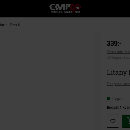
EMP
-
Musik,
Film,
Barn
Rea %
TV
&
Spelmerch
339:-
-
Alternativt
Priser inkl. m
30-dagars bäs
Mode
Litany 
Fler produktde
I lager
Endast 1 kvar 