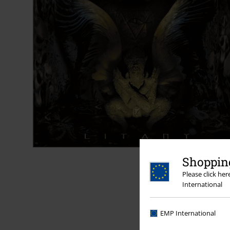
Shopping
Please click he
International
EMP International