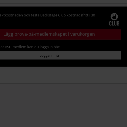
raktkostnaden och testa Backstage Club kostnadsfritt i 30
Lägg prova-på-medlemskapet i varukorgen
är BSC-medlem kan du logga in här:
Logga in nu