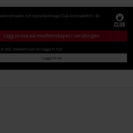
raktkostnaden och testa Backstage Club kostnadsfritt i 30
Lägg prova-på-medlemskapet i varukorgen
är BSC-medlem kan du logga in här:
Logga in nu