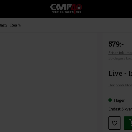
EMP
-
Musik,
Film,
Barn
Rea %
TV
&
Spelmerch
579:-
-
Alternativt
Priser inkl. m
30-dagars bäs
Mode
Live - 
Fler produktde
I lager
Endast 5 kvar 