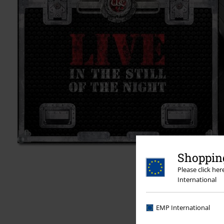
Shopping
Please click he
International
EMP International