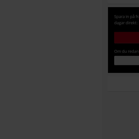
Spara in på f
dagar direkt:
Om du redan 