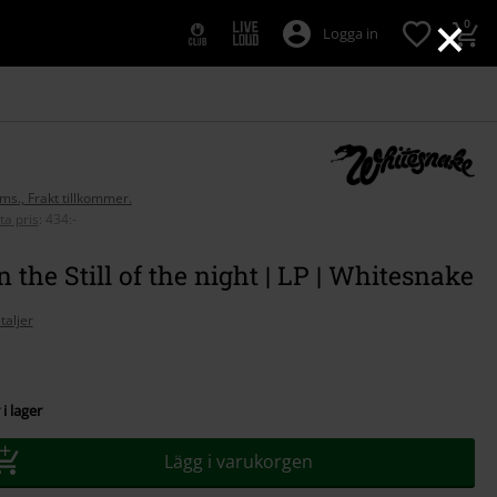
×
0
Logga in
oms., Frakt tillkommer.
ta pris
:
434:-
In the Still of the night | LP | Whitesnake
taljer
i lager
Lägg i varukorgen