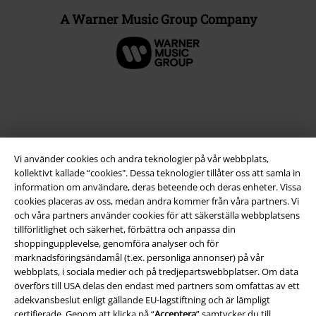
A Warner Music Group Company
Vi använder cookies och andra teknologier på vår webbplats,
kollektivt kallade “cookies". Dessa teknologier tillåter oss att samla in
information om användare, deras beteende och deras enheter. Vissa
cookies placeras av oss, medan andra kommer från våra partners. Vi
och våra partners använder cookies för att säkerställa webbplatsens
Juridisk information/Villkor
tillförlitlighet och säkerhet, förbättra och anpassa din
shoppingupplevelse, genomföra analyser och för
Villkor
marknadsföringsändamål (t.ex. personliga annonser) på vår
webbplats, i sociala medier och på tredjepartswebbplatser. Om data
Om oss
överförs till USA delas den endast med partners som omfattas av ett
adekvansbeslut enligt gällande EU-lagstiftning och är lämpligt
Ladda ner villkoren
certifierade. Genom att klicka på “
Acceptera
” samtycker du till