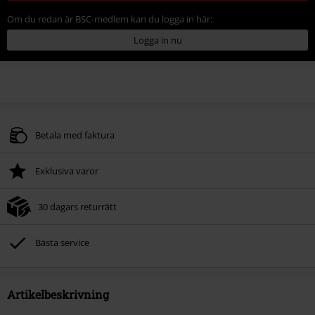
Om du redan är BSC-medlem kan du logga in här:
Logga in nu
Betala med faktura
Exklusiva varor
30 dagars returrätt
Bästa service
Artikelbeskrivning