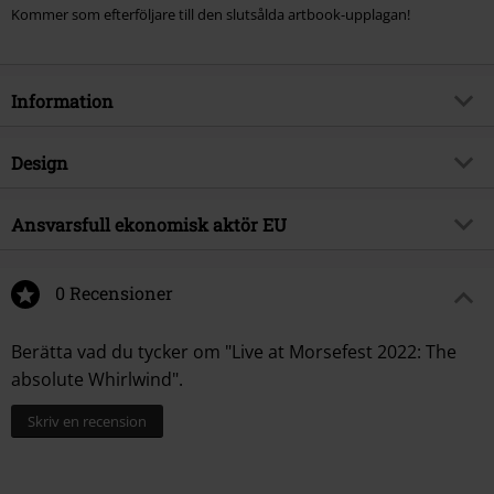
Kommer som efterföljare till den slutsålda artbook-upplagan!
Information
Artikelnummer
571682
Design
Titel
Live at Morsefest 2022: The
absolute Whirlwind
Produkttyp
Blu-ray
Ansvarsfull ekonomisk aktör EU
Musikgenre
Progressive Rock
Media-format
2-CD
Sony Music Entertainment Germany GmbH
Produktämne
Band
Balanstraße 73 // Haus 31
0 Recensioner
81541 München
Band
TransAtlantic
Germany
Releasedatum
12/07/2024
Berätta vad du tycker om "Live at Morsefest 2022: The
kontakt@sonymusic.com
absolute Whirlwind".
Skriv en recension