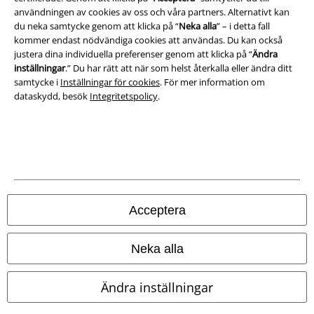
användningen av cookies av oss och våra partners. Alternativt kan
du neka samtycke genom att klicka på “
Neka alla
” – i detta fall
Avfallshantering och miljöskydd
kommer endast nödvändiga cookies att användas. Du kan också
justera dina individuella preferenser genom att klicka på “
Ändra
Försäkran om överensstämmelse
inställningar
.” Du har rätt att när som helst återkalla eller ändra ditt
samtycke i
Inställningar för cookies
. För mer information om
Information om tillgänglighet
dataskydd, besök
Integritetspolicy
.
Inställningar för cookies
Bekräfta ångrat köp
Alla priser inkl. moms.
Fraktkostnad tillkommer.
© 1986-2026 E.M.P. Merchandising HGmbH
Acceptera
Neka alla
Våra onlinebutiker
Ändra inställningar
EMP International