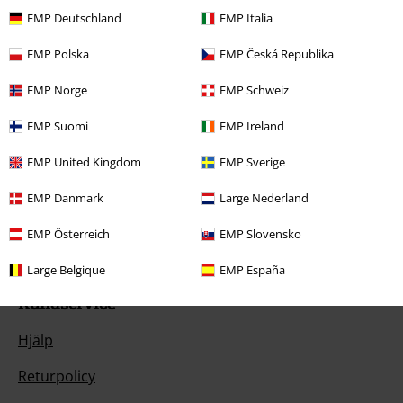
donation.
EMP Deutschland
EMP Italia
EMP Polska
EMP Česká Republika
EMP Norge
EMP Schweiz
EMP Suomi
EMP Ireland
Vår kundtjänst är här för dig
EMP United Kingdom
EMP Sverige
Vår kundsupport öppnar igen på Måndag. Du kan då nå oss mellan
kl. 09:00 till 16:00.
Lär dig mer
EMP Danmark
Large Nederland
Starta chatt.
EMP Österreich
EMP Slovensko
Large Belgique
EMP España
Kundservice
Hjälp
Returpolicy