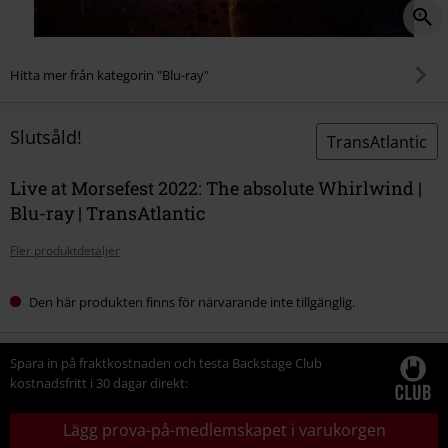
Hitta mer från kategorin "Blu-ray"
Slutsåld!
TransAtlantic
Live at Morsefest 2022: The absolute Whirlwind |
Blu-ray | TransAtlantic
Fler produktdetaljer
Den här produkten finns för närvarande inte tillgänglig.
Spara in på fraktkostnaden och testa Backstage Club
kostnadsfritt i 30 dagar direkt:
Lägg prova-på-medlemskapet i varukorgen