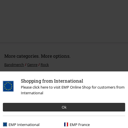
More categories. More options.
Bandmerch
Genre
Rock
Bandmerch
Media
Vinyl
Shopping from International
Please click here to visit EMP Online Shop for customers from
Bandmerch
Genre
Progressive Rock
International
Rea %
Media
Vinyl
Ok
15%
EMP International
EMP France