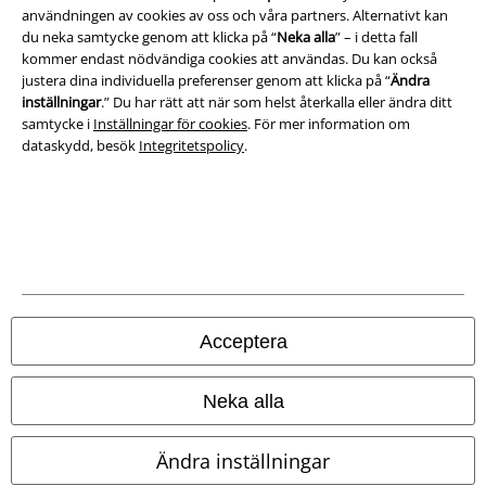
Ladda ner villkoren
användningen av cookies av oss och våra partners. Alternativt kan
du neka samtycke genom att klicka på “
Neka alla
” – i detta fall
kommer endast nödvändiga cookies att användas. Du kan också
Avfallshantering och miljöskydd
justera dina individuella preferenser genom att klicka på “
Ändra
inställningar
.” Du har rätt att när som helst återkalla eller ändra ditt
Försäkran om överensstämmelse
samtycke i
Inställningar för cookies
. För mer information om
dataskydd, besök
Integritetspolicy
.
Information om tillgänglighet
Inställningar för cookies
Bekräfta ångrat köp
Alla priser inkl. moms.
Fraktkostnad tillkommer.
© 1986-2026 E.M.P. Merchandising HGmbH
Acceptera
Neka alla
Våra onlinebutiker
Ändra inställningar