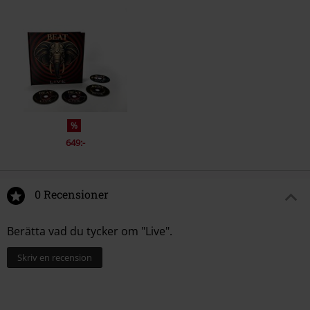
5.
Indiscipline (Live in Los Angeles 2024)
6.
Thela Hun Ginjeet (Live in Los Angeles 2024)
%
649:-
0 Recensioner
Berätta vad du tycker om "Live".
Skriv en recension