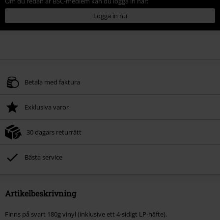
Om du redan är BSC-medlem kan du logga in här:
Logga in nu
Betala med faktura
Exklusiva varor
30 dagars returrätt
Bästa service
Artikelbeskrivning
Finns på svart 180g vinyl (inklusive ett 4-sidigt LP-häfte).