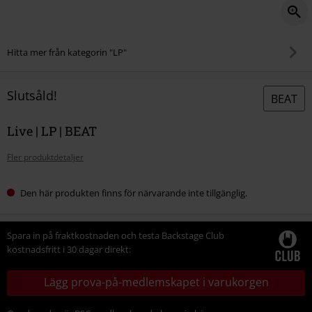
Hitta mer från kategorin "LP"
Slutsåld!
BEAT
Live | LP | BEAT
Fler produktdetaljer
Den här produkten finns för närvarande inte tillgänglig.
Spara in på fraktkostnaden och testa Backstage Club
kostnadsfritt i 30 dagar direkt:
Lägg prova-på-medlemskapet i varukorgen