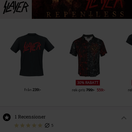
30% RABATT
239:-
Från
rek-pris
799:-
559:-
re
1 Recensioner
5