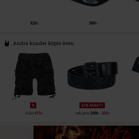
329:-
389:-
Andra kunder köpte även
%
32% RABATT
415:-
rek-pris
299:-
203:-
Från