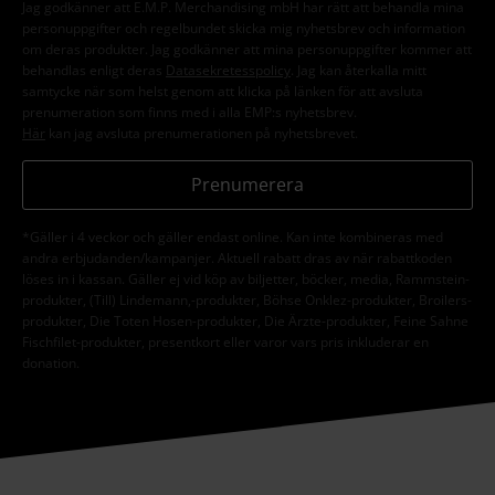
Jag godkänner att E.M.P. Merchandising mbH har rätt att behandla mina
personuppgifter och regelbundet skicka mig nyhetsbrev och information
om deras produkter. Jag godkänner att mina personuppgifter kommer att
behandlas enligt deras
Datasekretesspolicy
. Jag kan återkalla mitt
samtycke när som helst genom att klicka på länken för att avsluta
prenumeration som finns med i alla EMP:s nyhetsbrev.
Här
kan jag avsluta prenumerationen på nyhetsbrevet.
Prenumerera
*Gäller i 4 veckor och gäller endast online. Kan inte kombineras med
andra erbjudanden/kampanjer. Aktuell rabatt dras av när rabattkoden
löses in i kassan. Gäller ej vid köp av biljetter, böcker, media, Rammstein-
produkter, (Till) Lindemann,-produkter, Böhse Onklez-produkter, Broilers-
produkter, Die Toten Hosen-produkter, Die Ärzte-produkter, Feine Sahne
Fischfilet-produkter, presentkort eller varor vars pris inkluderar en
donation.