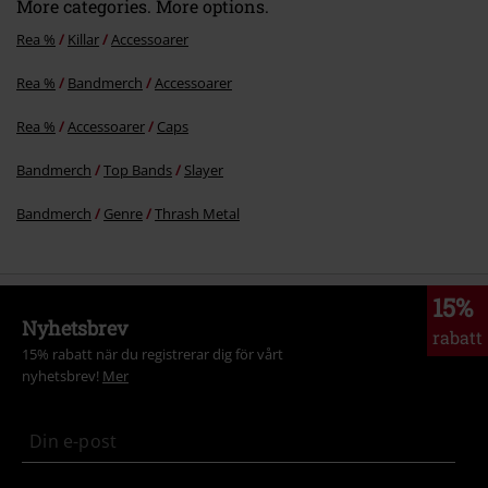
More categories. More options.
Rea %
Killar
Accessoarer
Rea %
Bandmerch
Accessoarer
Skicka kommentar
Rea %
Accessoarer
Caps
Bandmerch
Top Bands
Slayer
Bandmerch
Genre
Thrash Metal
15%
Nyhetsbrev
rabatt
15% rabatt när du registrerar dig för vårt
nyhetsbrev!
Mer