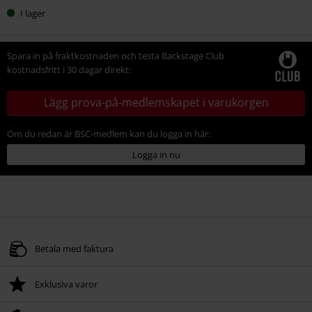
Välj
I lager
din
storlek
Spara in på fraktkostnaden och testa Backstage Club
kostnadsfritt i 30 dagar direkt:
Lägg prova-på-medlemskapet i varukorgen
Om du redan är BSC-medlem kan du logga in här:
Logga in nu
Betala med faktura
Exklusiva varor