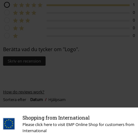
1
0
0
0
0
Berätta vad du tycker om "Logo".
Skriv en recension
How do reviews work?
Sortera efter
Datum
Hjälpsam
Shopping from International
Please click here to visit EMP Online Shop for customers from
Henric O.
International
4 Recensioner