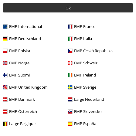
Postat den: fredag, 26 juli 2019
Ok
Super trevlig
Enda nackdelen är att den är lite trång och "Snap:en" får ganska få
EMP International
EMP France
pluttar kvar, om du har en rejäl man dvs. Är du flintis så kör på!
EMP Deutschland
EMP Italia
EMP Polska
EMP Česká Republika
EMP Norge
EMP Schweiz
Verifierad recension
EMP Suomi
EMP Ireland
Hade du någon nytta av den här recensionen?
EMP United Kingdom
EMP Sverige
EMP Danmark
Large Nederland
Kommentar
EMP Österreich
EMP Slovensko
Large Belgique
EMP España