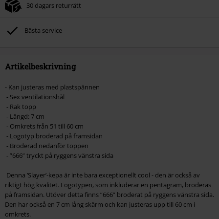
30 dagars returrätt
Bästa service
Artikelbeskrivning
- Kan justeras med plastspännen
- Sex ventilationshål
- Rak topp
- Längd: 7 cm
- Omkrets från 51 till 60 cm
- Logotyp broderad på framsidan
- Broderad nedanför toppen
- ”666” tryckt på ryggens vänstra sida
Denna ’Slayer’-kepa är inte bara exceptionellt cool - den är också av
riktigt hög kvalitet. Logotypen, som inkluderar en pentagram, broderas
på framsidan. Utöver detta finns ”666” broderat på ryggens vänstra sida.
Den har också en 7 cm lång skärm och kan justeras upp till 60 cm i
omkrets.