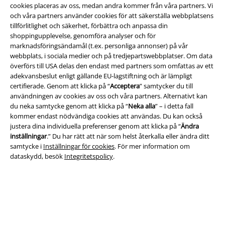
cookies placeras av oss, medan andra kommer från våra partners. Vi
och våra partners använder cookies för att säkerställa webbplatsens
tillförlitlighet och säkerhet, förbättra och anpassa din
shoppingupplevelse, genomföra analyser och för
marknadsföringsändamål (t.ex. personliga annonser) på vår
webbplats, i sociala medier och på tredjepartswebbplatser. Om data
överförs till USA delas den endast med partners som omfattas av ett
adekvansbeslut enligt gällande EU-lagstiftning och är lämpligt
certifierade. Genom att klicka på “
Acceptera
” samtycker du till
Juridisk information/Villkor
användningen av cookies av oss och våra partners. Alternativt kan
du neka samtycke genom att klicka på “
Neka alla
” – i detta fall
Villkor
kommer endast nödvändiga cookies att användas. Du kan också
justera dina individuella preferenser genom att klicka på “
Ändra
Om oss
inställningar
.” Du har rätt att när som helst återkalla eller ändra ditt
samtycke i
Inställningar för cookies
. För mer information om
Ladda ner villkoren
dataskydd, besök
Integritetspolicy
.
Avfallshantering och miljöskydd
Försäkran om överensstämmelse
Information om tillgänglighet