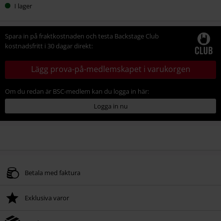
I lager
Spara in på fraktkostnaden och testa Backstage Club
kostnadsfritt i 30 dagar direkt:
Lägg prova-på-medlemskapet i varukorgen
Om du redan är BSC-medlem kan du logga in här:
Logga in nu
Betala med faktura
Exklusiva varor