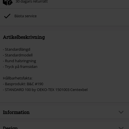
30 dagars returrätt
Bästa service
Artikelbeskrivning
- Standardlängd
- Standardmodell
- Rund halsringning
- Tryck på framsidan
Hållbarhetsfakta:
- Basprodukt: B&C #190
- STANDARD 100 by OEKO-TEX 1501003 Centexbel
Information
Artikelnummer
470387
Design