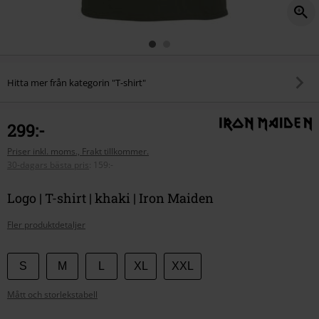
Hitta mer från kategorin "T-shirt"
299:-
Priser inkl. moms., Frakt tillkommer.
30-dagars bästa pris
:
159:-
Logo | T-shirt | khaki | Iron Maiden
Fler produktdetaljer
Välj
S
M
L
XL
XXL
din
Mått och storlekstabell
storlek