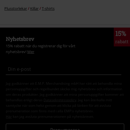
Plusstorlekar
Killar
T-shirts
15%
Nyhetsbrev
rabatt
15% rabatt när du registrerar dig för vårt
nyhetsbrev!
Mer
Jag godkänner att E.M.P. Merchandising mbH har rätt att behandla mina
personuppgifter och regelbundet skicka mig nyhetsbrev och information
om deras produkter. Jag godkänner att mina personuppgifter kommer att
behandlas enligt deras
Datasekretesspolicy
. Jag kan återkalla mitt
samtycke när som helst genom att klicka på länken för att avsluta
prenumeration som finns med i alla EMP:s nyhetsbrev.
Här
kan jag avsluta prenumerationen på nyhetsbrevet.