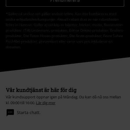
Prenumerera
*Gäller i 4 veckor och gäller endast online. Kan inte kombineras med
andra erbjudanden/kampanjer. Aktuell rabatt dras av när rabattkoden
löses in i kassan. Gäller ej vid köp av biljetter, böcker, media, Rammstein-
produkter, (Till) Lindemann,-produkter, Böhse Onklez-produkter, Broilers-
produkter, Die Toten Hosen-produkter, Die Ärzte-produkter, Feine Sahne
Fischfilet-produkter, presentkort eller varor vars pris inkluderar en
donation.
Vår kundtjänst är här för dig
Vår kundsupport öppnar igen på Måndag. Du kan då nå oss mellan
kl. 09:00 till 16:00.
Lär dig mer
Starta chatt.