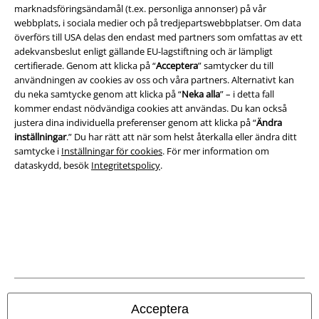
marknadsföringsändamål (t.ex. personliga annonser) på vår
Juridisk information/Villkor
webbplats, i sociala medier och på tredjepartswebbplatser. Om data
Villkor
överförs till USA delas den endast med partners som omfattas av ett
adekvansbeslut enligt gällande EU-lagstiftning och är lämpligt
certifierade. Genom att klicka på “
Acceptera
” samtycker du till
Om oss
användningen av cookies av oss och våra partners. Alternativt kan
du neka samtycke genom att klicka på “
Neka alla
” – i detta fall
Ladda ner villkoren
kommer endast nödvändiga cookies att användas. Du kan också
justera dina individuella preferenser genom att klicka på “
Ändra
Avfallshantering och miljöskydd
inställningar
.” Du har rätt att när som helst återkalla eller ändra ditt
samtycke i
Inställningar för cookies
. För mer information om
Försäkran om överensstämmelse
dataskydd, besök
Integritetspolicy
.
Information om tillgänglighet
Inställningar för cookies
Bekräfta ångrat köp
Alla priser inkl. moms.
Fraktkostnad tillkommer.
Acceptera
© 1986-2026 E.M.P. Merchandising HGmbH