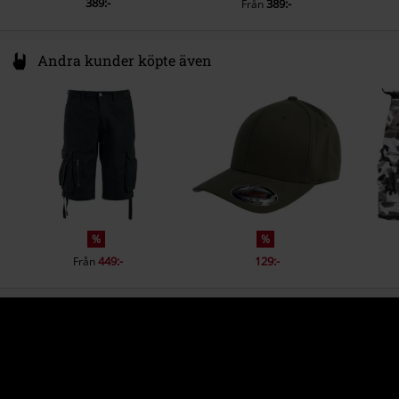
389:-
389:-
Från
Andra kunder köpte även
%
%
449:-
129:-
Från