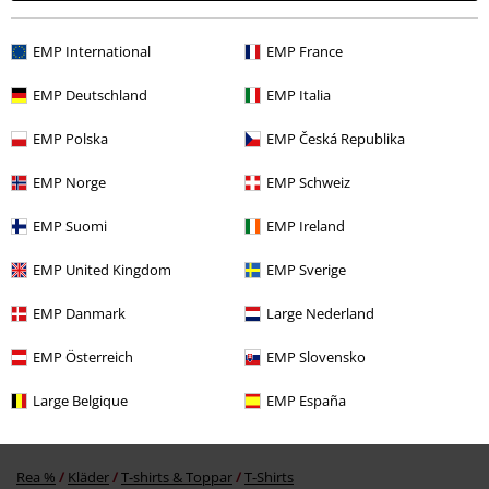
EMP International
EMP France
EMP Deutschland
EMP Italia
EMP Polska
EMP Česká Republika
EMP Norge
EMP Schweiz
299:-
EMP Suomi
EMP Ireland
EMP United Kingdom
EMP Sverige
More categories. More options.
EMP Danmark
Large Nederland
Bandmerch
Top Bands
Iron Maiden
Kläder
T-shirts & Linnen
T-
shirts
EMP Österreich
EMP Slovensko
Kläder
T-shirts & Toppar
T-shirts
Large Belgique
EMP España
Nytt
Bandmerch
Plusstorlekar
Rea %
Kläder
T-shirts & Toppar
T-Shirts