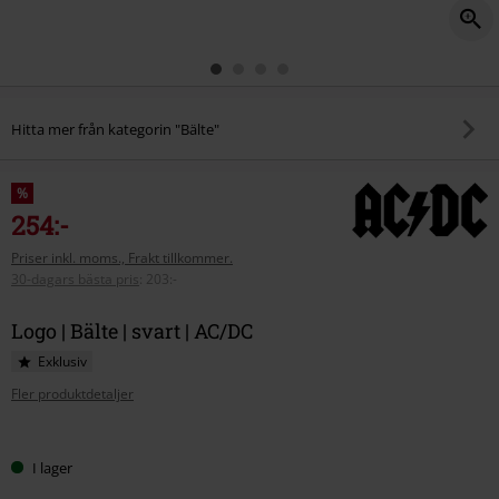
Hitta mer från kategorin "Bälte"
%
254:-
Priser inkl. moms., Frakt tillkommer.
30-dagars bästa pris
:
203:-
Logo | Bälte | svart | AC/DC
Exklusiv
Fler produktdetaljer
Välj
I lager
din