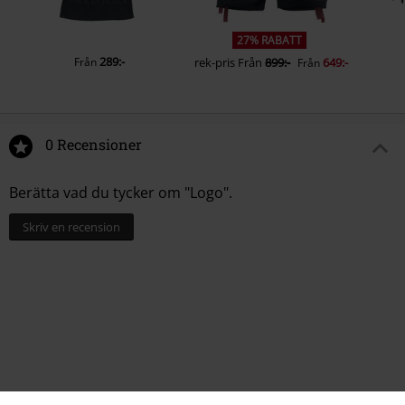
27% RABATT
289:-
Från
rek-pris
Från
899:-
649:-
Från
0 Recensioner
Berätta vad du tycker om "Logo".
Skriv en recension