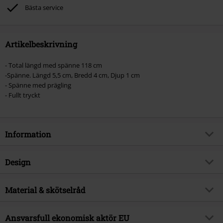
Bästa service
Artikelbeskrivning
- Total längd med spänne 118 cm
-Spänne. Längd 5,5 cm, Bredd 4 cm, Djup 1 cm
- Spänne med prägling
- Fullt tryckt
Information
Artikelnummer
580648
Design
Titel
Logo
Produkttyp
Bälte
Musikgenre
Material & skötselråd
Hardrock
Mönster
plain
Exklusiv
Ja
Yttermaterial
100% polyester
Stängning
Ansvarsfull ekonomisk aktör EU
Spännen
Produktämne
Bandmerch, Band, Presenter