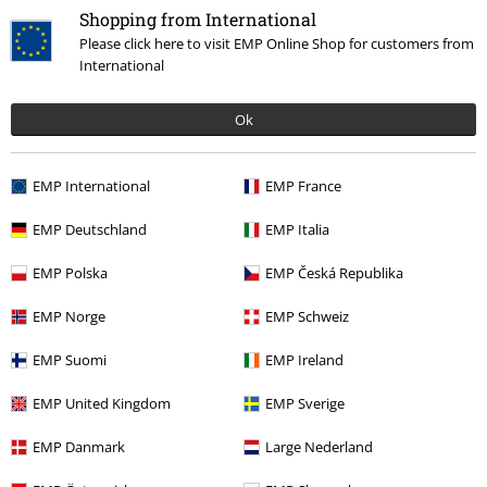
Shopping from International
Please click here to visit EMP Online Shop for customers from
International
More categories. More options.
Accessoarer
Bälten & Spännen
Ok
Kläder & accessoarer
Smycken & Extras
Bälten & Spännen
EMP International
EMP France
Teman
Gåvoidéer
Musikfans
EMP Deutschland
EMP Italia
Bandmerch
Top Bands
AC/DC
Accessoarer
EMP Polska
EMP Česká Republika
Bandmerch
Genre
Hårdrock
EMP Norge
EMP Schweiz
EMP Suomi
EMP Ireland
15%
Nyhetsbrev
EMP United Kingdom
EMP Sverige
rabatt
15% rabatt när du registrerar dig för vårt
EMP Danmark
Large Nederland
nyhetsbrev!
Mer