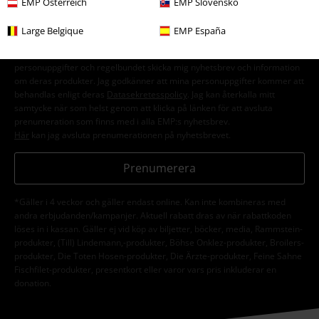
EMP Österreich
EMP Slovensko
Large Belgique
EMP España
Jag godkänner att E.M.P. Merchandising mbH har rätt att behandla mina
personuppgifter och regelbundet skicka mig nyhetsbrev och information
om deras produkter. Jag godkänner att mina personuppgifter kommer att
behandlas enligt deras
Datasekretesspolicy
. Jag kan återkalla mitt
samtycke när som helst genom att klicka på länken för att avsluta
prenumeration som finns med i alla EMP:s nyhetsbrev.
Här
kan jag avsluta prenumerationen på nyhetsbrevet.
Prenumerera
*Gäller i 4 veckor och gäller endast online. Kan inte kombineras med
andra erbjudanden/kampanjer. Aktuell rabatt dras av när rabattkoden
löses in i kassan. Gäller ej vid köp av biljetter, böcker, media, Rammstein-
produkter, (Till) Lindemann,-produkter, Böhse Onklez-produkter, Broilers-
produkter, Die Toten Hosen-produkter, Die Ärzte-produkter, Feine Sahne
Fischfilet-produkter, presentkort eller varor vars pris inkluderar en
donation.