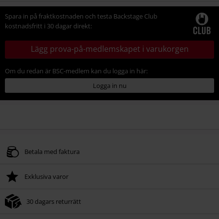
storlek
Spara in på fraktkostnaden och testa Backstage Club
kostnadsfritt i 30 dagar direkt:
Lägg prova-på-medlemskapet i varukorgen
Om du redan är BSC-medlem kan du logga in här:
Logga in nu
Betala med faktura
Exklusiva varor
30 dagars returrätt