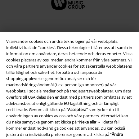
Vi använder cookies och andra teknologier på vår webbplats,
kollektivt kallade “cookies". Dessa teknologier tillåter oss att samla in
information om användare, deras beteende och deras enheter. Vissa
cookies placeras av oss, medan andra kommer från våra partners. Vi
och våra partners använder cookies för att säkerställa webbplatsens
tillförlitlighet och säkerhet, förbättra och anpassa din
Juridisk information/Villkor
shoppingupplevelse, genomföra analyser och för
marknadsföringsändamål (t.ex. personliga annonser) på vår
Villkor
webbplats, i sociala medier och på tredjepartswebbplatser. Om data
överförs till USA delas den endast med partners som omfattas av ett
Om oss
adekvansbeslut enligt gällande EU-lagstiftning och är lämpligt
certifierade. Genom att klicka på “
Acceptera
” samtycker du till
användningen av cookies av oss och våra partners. Alternativt kan
Ladda ner villkoren
du neka samtycke genom att klicka på “
Neka alla
” – i detta fall
kommer endast nödvändiga cookies att användas. Du kan också
Avfallshantering och miljöskydd
justera dina individuella preferenser genom att klicka på “
Ändra