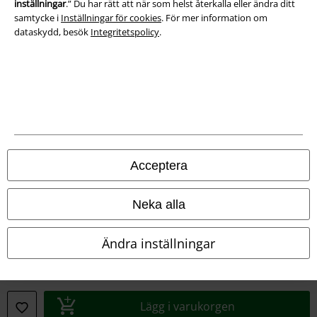
inställningar
.” Du har rätt att när som helst återkalla eller ändra ditt
Försäkran om överensstämmelse
samtycke i
Inställningar för cookies
. För mer information om
dataskydd, besök
Integritetspolicy
.
Information om tillgänglighet
Inställningar för cookies
Bekräfta ångrat köp
Alla priser inkl. moms.
Fraktkostnad tillkommer.
© 1986-2026 E.M.P. Merchandising HGmbH
Acceptera
Neka alla
Våra onlinebutiker
Ändra inställningar
EMP International
EMP France
Lägg i varukorgen
EMP Deutschland